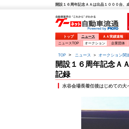
開設１６周年記念ＡＡは出品１０００台、成
トップ
ニュース
ＡＡ実績速報
ニュースTOP
オークション
企業団体
>
ニュース
オークション関
TOP
>
開設１６周年記念Ａ
記録
水谷会場長着任後はじめての大