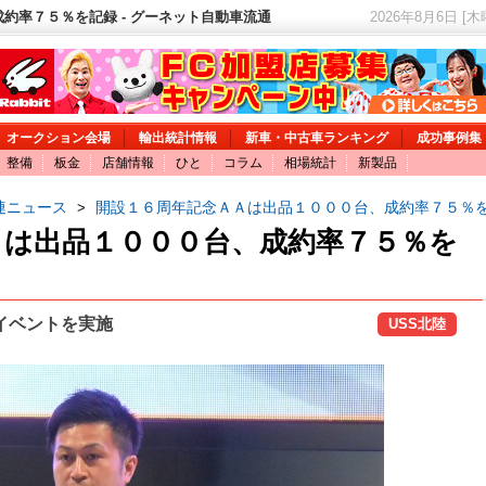
約率７５％を記録 - グーネット自動車流通
2026年8月6日 [
オークション会場
輸出統計情報
新車・中古車ランキング
成功事例集
整備
板金
店舗情報
ひと
コラム
相場統計
新製品
連ニュース
開設１６周年記念ＡＡは出品１０００台、成約率７５％
>
Ａは出品１０００台、成約率７５％を
イベントを実施
USS北陸