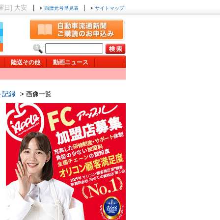
木曜日] 大安
|
|
西暦元号早見表
サイトマップ
陸送その他
動画ニュース
を記録
> 画像一覧