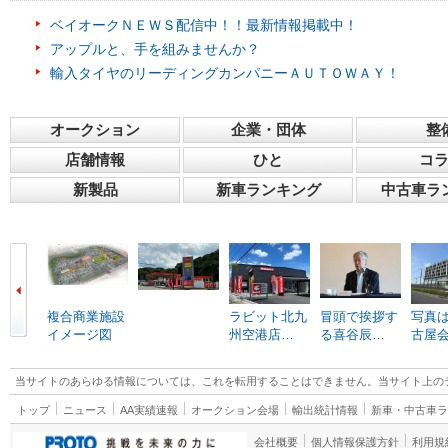
ベイオークＮＥＷＳ配信中！！最新情報掲載中！
アップルと、手を組みませんか？
輸入タイヤのリーディングカンパニーＡＵＴＯＷＡＹ！
オークション
企業・団体
整
店舗情報
ひと
コ
新製品
新車ランキング
中古車ラ
複合商業施設
ラビット北九
冒頭で挨拶す
写真は
イメージ図
州空港店…
る喜谷辰…
古屋
当サイトのあらゆる情報については、これを転用することはできません。当サイト上の
トップ
ニュース
AA実績速報
オークション会場
輸出統計情報
新車・中古車
会社概要
個人情報保護方針
利用規