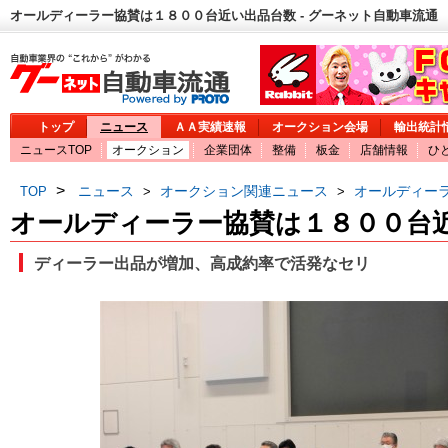
オールディーラー協賛は１８００台近い出品台数 - グーネット自動車流通
トップ
ニュース
ＡＡ実績速報
オークション会場
輸出統計
ニュースTOP
オークション
企業団体
整備
板金
店舗情報
ひ
>
ニュース
オークション関連ニュース
オールディー
TOP
>
>
オールディーラー協賛は１８００台
ディーラー出品が増加、高成約率で活発なセリ