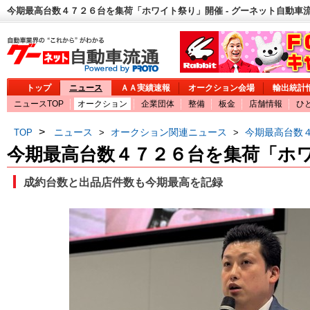
今期最高台数４７２６台を集荷「ホワイト祭り」開催 - グーネット自動車
トップ
ニュース
ＡＡ実績速報
オークション会場
輸出統計
ニュースTOP
オークション
企業団体
整備
板金
店舗情報
ひ
>
ニュース
オークション関連ニュース
今期最高台数
TOP
>
>
今期最高台数４７２６台を集荷「ホ
成約台数と出品店件数も今期最高を記録