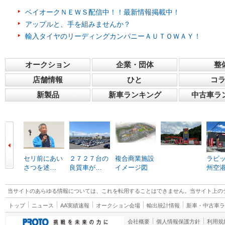
ベイオークＮＥＷＳ配信中！！最新情報掲載中！
アップルと、手を組みませんか？
輸入タイヤのリーディングカンパニーＡＵＴＯＷＡＹ！
オークション
企業・団体
整
店舗情報
ひと
コ
新製品
新車ランキング
中古車ラ
セリ前にあい
２７２７台の
複合商業施設
ラビ
さつを述…
良質車が…
イメージ図
州空
当サイトのあらゆる情報については、これを転用することはできません。当サイト上の
トップ
ニュース
AA実績速報
オークション会場
輸出統計情報
新車・中古車
会社概要
個人情報保護方針
利用規