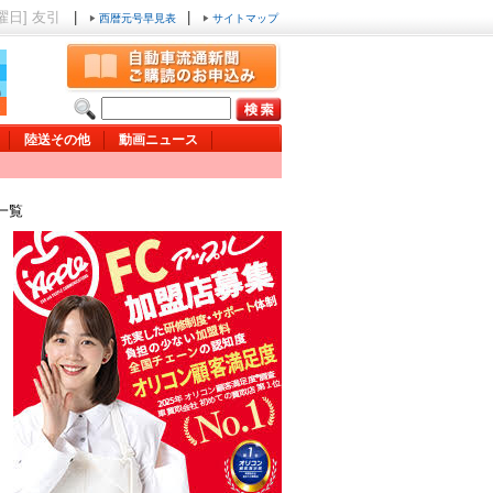
日曜日] 友引
|
|
西暦元号早見表
サイトマップ
陸送その他
動画ニュース
一覧