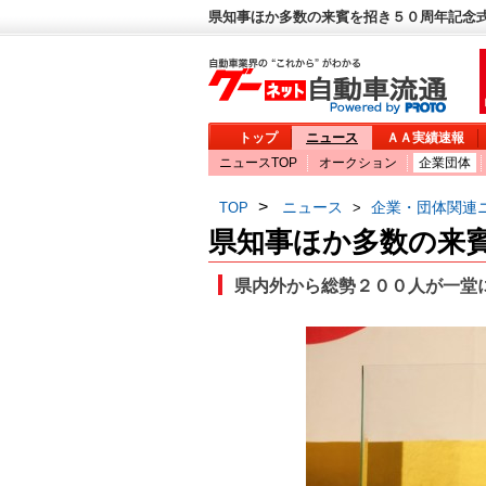
県知事ほか多数の来賓を招き５０周年記念式
トップ
ニュース
ＡＡ実績速報
ニュースTOP
オークション
企業団体
>
ニュース
企業・団体関連
TOP
>
県知事ほか多数の来
県内外から総勢２００人が一堂