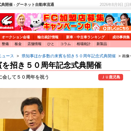
典開催 - グーネット自動車流通
2026年8月9日 [
オークション会場
輸出統計情報
新車・中古車ランキング
成功事例集
整備
板金
店舗情報
ひと
コラム
相場統計
新製品
ニュース
県知事ほか多数の来賓を招き５０周年記念式典開催
>
> 画像
賓を招き５０周年記念式典開催
に会して５０周年を祝う
ＪＵ鹿児島