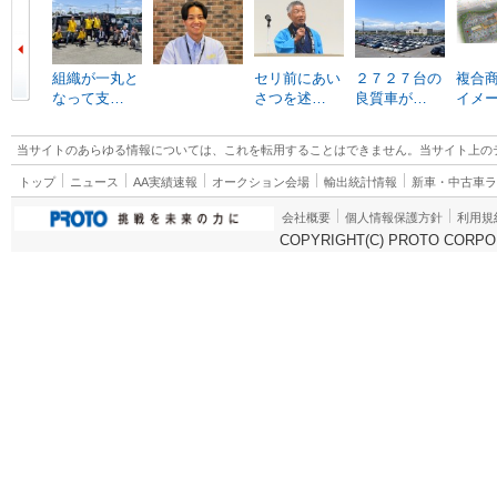
組織が一丸と
セリ前にあい
２７２７台の
複合
なって支…
さつを述…
良質車が…
イメ
当サイトのあらゆる情報については、これを転用することはできません。当サイト上の
トップ
ニュース
AA実績速報
オークション会場
輸出統計情報
新車・中古車
会社概要
個人情報保護方針
利用規
COPYRIGHT(C) PROTO CORPOR