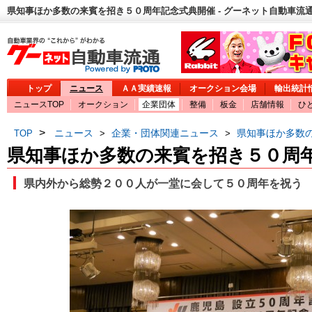
県知事ほか多数の来賓を招き５０周年記念式典開催 - グーネット自動車流
トップ
ニュース
ＡＡ実績速報
オークション会場
輸出統計
ニュースTOP
オークション
企業団体
整備
板金
店舗情報
ひ
>
ニュース
企業・団体関連ニュース
県知事ほか多数
TOP
>
>
県知事ほか多数の来賓を招き５０周
県内外から総勢２００人が一堂に会して５０周年を祝う