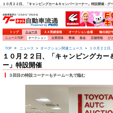
１０月２２日、「キャンピングカー＆キャンパーコーナー」特設開催 - グ
トップ
ニュース
ＡＡ実績速報
オークション会場
輸出統計
ニュースTOP
オークション
企業団体
整備
板金
店舗情報
ひ
>
ニュース
オークション関連ニュース
１０月２２日
TOP
>
>
１０月２２日、「キャンピングカー
ー」特設開催
３回目の特設コーナーもチーム一丸で臨む