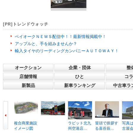
[PR]トレンドウォッチ
ベイオークＮＥＷＳ配信中！！最新情報掲載中！
アップルと、手を組みませんか？
輸入タイヤのリーディングカンパニーＡＵＴＯＷＡＹ！
オークション
企業・団体
整
店舗情報
ひと
コ
新製品
新車ランキング
中古車ラ
複合商業施設
ラビット北九
冒頭で挨拶す
写真は
イメージ図
州空港店…
る喜谷辰…
古屋