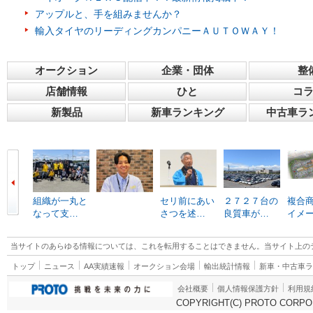
アップルと、手を組みませんか？
輸入タイヤのリーディングカンパニーＡＵＴＯＷＡＹ！
オークション
企業・団体
整
店舗情報
ひと
コ
新製品
新車ランキング
中古車ラ
組織が一丸と
セリ前にあい
２７２７台の
複合
なって支…
さつを述…
良質車が…
イメ
当サイトのあらゆる情報については、これを転用することはできません。当サイト上の
トップ
ニュース
AA実績速報
オークション会場
輸出統計情報
新車・中古車
会社概要
個人情報保護方針
利用規
COPYRIGHT(C) PROTO CORPOR