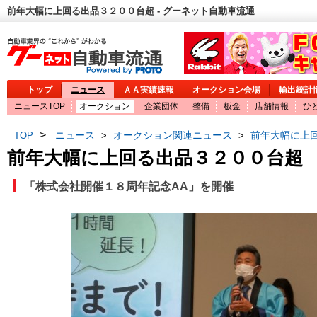
前年大幅に上回る出品３２００台超 - グーネット自動車流通
トップ
ニュース
ＡＡ実績速報
オークション会場
輸出統計
ニュースTOP
オークション
企業団体
整備
板金
店舗情報
ひ
>
ニュース
オークション関連ニュース
前年大幅に上
TOP
>
>
前年大幅に上回る出品３２００台超
「株式会社開催１８周年記念AA」を開催