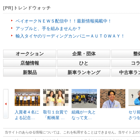
[PR]トレンドウォッチ
ベイオークＮＥＷＳ配信中！！最新情報掲載中！
アップルと、手を組みませんか？
輸入タイヤのリーディングカンパニーＡＵＴＯＷＡＹ！
オークション
企業・団体
整
店舗情報
ひと
コ
新製品
新車ランキング
中古車ラ
入賞者４名に
取引１台賞で
組織が一丸と
セリ
よる記念…
「船橋屋 …
なって支…
さつ
当サイトのあらゆる情報については、これを転用することはできません。当サイト上の