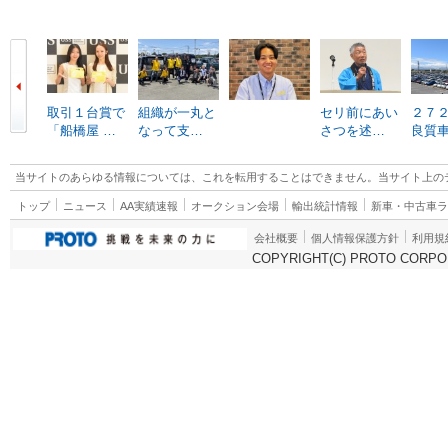
取引１台賞で
組織が一丸と
セリ前にあい
２７
「船橋屋 …
なって支…
さつを述…
良質
当サイトのあらゆる情報については、これを転用することはできません。当サイト上の
トップ
ニュース
AA実績速報
オークション会場
輸出統計情報
新車・中古車
会社概要
個人情報保護方針
利用規
COPYRIGHT(C) PROTO CORPOR