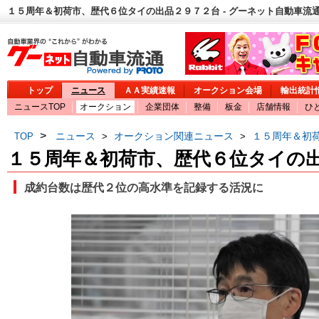
１５周年＆初荷市、歴代６位タイの出品２９７２台 - グーネット自動車流
トップ
ニュース
ＡＡ実績速報
オークション会場
輸出統計
ニュースTOP
オークション
企業団体
整備
板金
店舗情報
ひ
>
ニュース
オークション関連ニュース
１５周年＆初
TOP
>
>
１５周年＆初荷市、歴代６位タイの
成約台数は歴代２位の高水準を記録する活況に