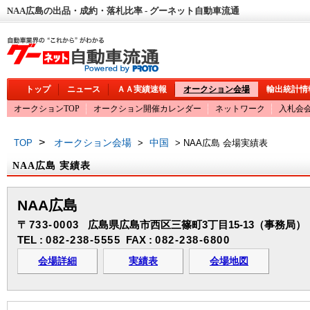
NAA広島の出品・成約・落札比率 - グーネット自動車流通
トップ
ニュース
ＡＡ実績速報
オークション会場
輸出統計情
オークションTOP
オークション開催カレンダー
ネットワーク
入札会
>
オークション会場
中国
TOP
>
> NAA広島 会場実績表
NAA広島 実績表
NAA広島
〒733-0003
広島県広島市西区三篠町3丁目15-13（事務局）
TEL :
082-238-5555
FAX :
082-238-6800
会場詳細
実績表
会場地図