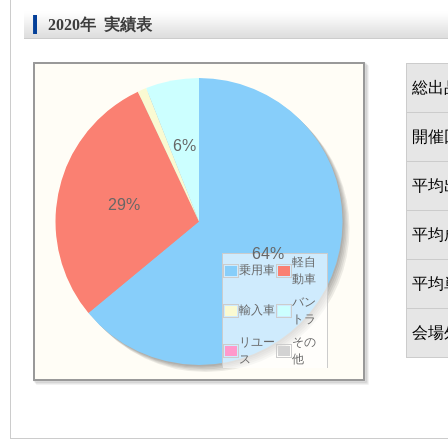
2020年 実績表
総出
開催
6%
平均
29%
平均
64%
軽自
乗用車
動車
平均
バン
輸入車
トラ
会場
リユー
その
ス
他