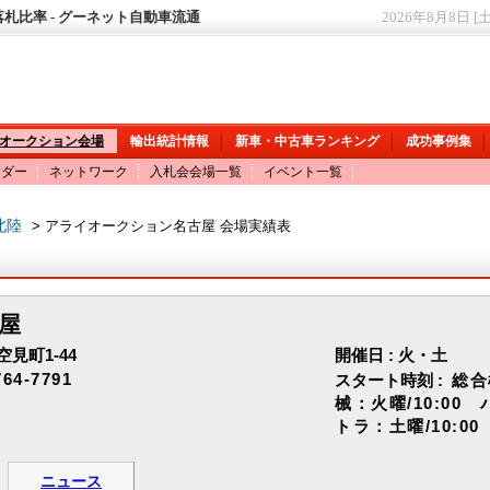
札比率 - グーネット自動車流通
2026年8月8日 [
オークション会場
輸出統計情報
新車・中古車ランキング
成功事例集
ンダー
ネットワーク
入札会会場一覧
イベント一覧
北陸
> アライオークション名古屋 会場実績表
屋
見町1-44
開催日 : 火・土
764-7791
スタート時刻 :
総合
械：火曜/10:00 
トラ：土曜/10:00
ニュース