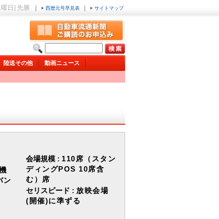
土曜日] 先勝
|
|
西暦元号早見表
サイトマップ
陸送その他
動画ニュース
会場規模 :
110席（スタン
ディングPOS 10席含
機
む）席
バン
セリスピード :
放映会場
(開催)に準ずる