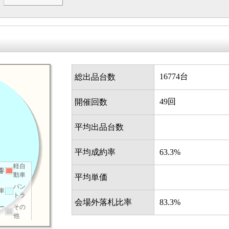
16774台
総出品台数
49回
開催回数
平均出品台数
平均成約率
63.3%
軽自
車
%
動車
平均単価
バン
車
トラ
会場外落札比率
83.3%
ー
その
他