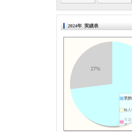
2024年 実績表
27%
乗用
73
輸入
リユ
ス