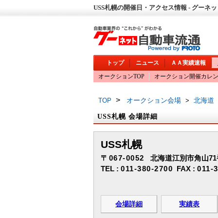
USS札幌の開催日・アクセス情報 - グーネ
トップ
ニュース
ＡＡ実績速報
オークションTOP
オークション開催カレ
>
オークション会場
北海道
TOP
>
USS札幌 会場詳細
USS札幌
〒067-0052
北海道江別市角山71
TEL :
011-380-2700
FAX :
011-
会場詳細
実績表