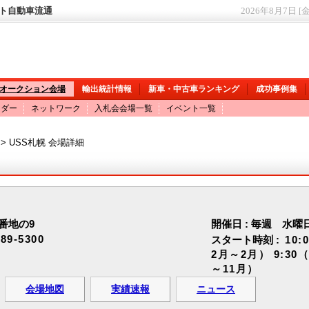
ット自動車流通
2026年8月7日 [
オークション会場
輸出統計情報
新車・中古車ランキング
成功事例集
ンダー
ネットワーク
入札会会場一覧
イベント一覧
> USS札幌 会場詳細
番地の9
開催日 : 毎週 水曜
389-5300
スタート時刻 :
10:
2月～2月） 9:30
～11月）
会場地図
実績速報
ニュース