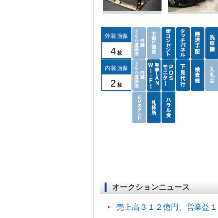
外装画像
4
枚
内装画像
2
枚
オークションニュース
売上高３１２億円、営業益１