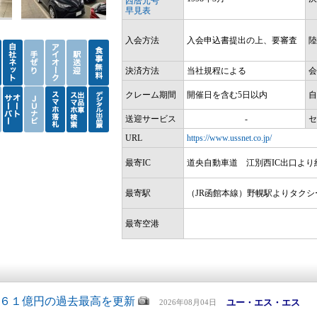
西暦元号
早見表
入会方法
入会申込書提出の上、要審査
陸
決済方法
当社規程による
会
クレーム期間
開催日を含む5日以内
自
送迎サービス
-
セ
URL
https://www.ussnet.co.jp/
最寄IC
道央自動車道 江別西IC出口より
最寄駅
（JR函館本線）野幌駅よりタクシ
最寄空港
６１億円の過去最高を更新
ユー・エス・エス
2026年08月04日