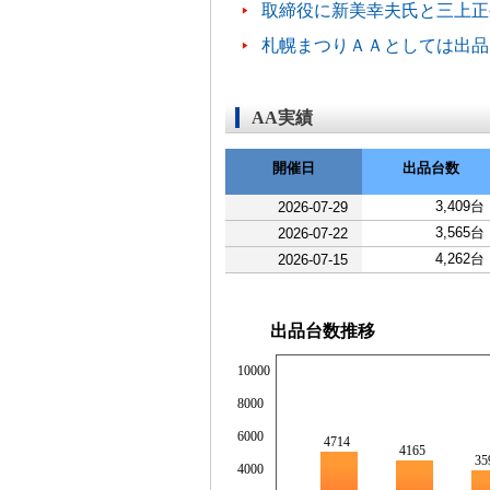
取締役に新美幸夫氏と三上正
札幌まつりＡＡとしては出品
AA実績
開催日
出品台数
3,409台
2026-07-29
3,565台
2026-07-22
4,262台
2026-07-15
出品台数推移
10000
8000
6000
4714
4165
35
4000