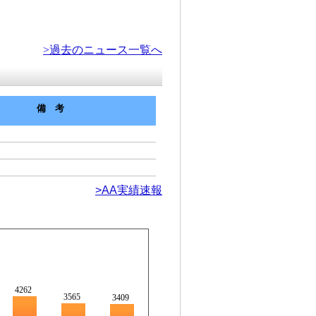
>過去のニュース一覧へ
備考
>AA実績速報
4262
3565
3409
3205
2647
2610