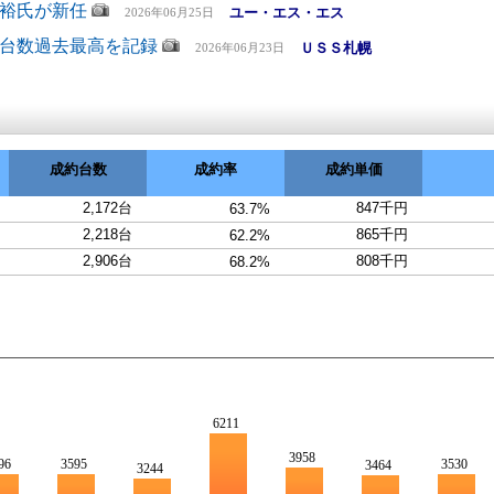
裕氏が新任
ユー・エス・エス
2026年06月25日
台数過去最高を記録
ＵＳＳ札幌
2026年06月23日
成約台数
成約率
成約単価
2,172台
847千円
63.7%
2,218台
865千円
62.2%
2,906台
808千円
68.2%
6211
3958
96
3595
3530
3464
3244