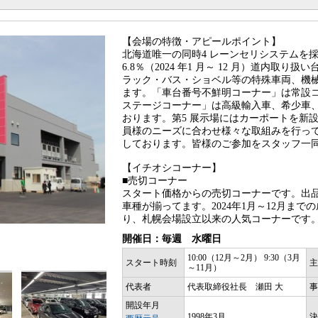
【会場の特徴・アピールポイント】
北海道唯一の同時4 レーンセリシステムを採
6.8％（2024 年1 月～ 12 月）道内取り
ラック・バス・ショベル等の特殊車両、機
ます。「車台番号不鮮明コーナー」は常設コ
ステージコーナー」は高級輸入車、希少車
おります。第5 展示場にはカーポートを新
員様のニーズに合わせ様々な取組みを行っ
しております。皆様のご参加をスタッフ一
【イチオシコーナー】
■売切コーナー
スタート価格からの売切コーナーです。出
車種が揃ってます。2024年1月～12月まで
り、札幌会場設立以来の人気コーナーです
開催日：毎週 水曜日
10:00（12月～2月） 9:30（3月
スタート時刻
主
～11月）
代表者
代表取締役社長 瀬田 大
事
開設年月
1998年3月
決