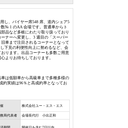
用し、バイヤー席548 席、道内シェア5
扱い台数№ 1 のAA 会場です。普通車からト
械部品など多岐にわたり取り扱っており
ーナーへ変更し、3 週目の「スーパー
、旧車まで注目されるコーナーとなって
設し下見の利便性向上に努めるなど、会
ております。出品コーナーも多数ご用意
同心よりお待ちしております。
品車は低額車から高級車まで多種多様の
の成約実績は96％と高成約率となってお
。
催
株式会社ユー・エス・エス
務局代表者
会場長代行 小出正和
済期間
開催日を含む7日以内