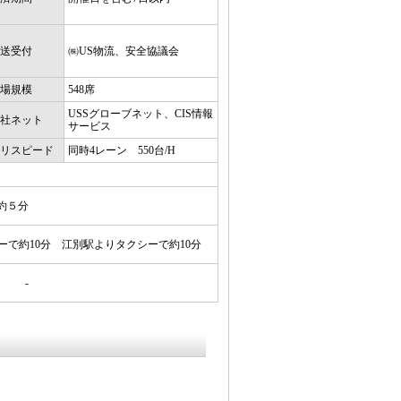
送受付
㈱US物流、安全協議会
場規模
548席
USSグローブネット、CIS情報
社ネット
サービス
リスピード
同時4レーン 550台/H
約５分
ーで約10分 江別駅よりタクシーで約10分
-