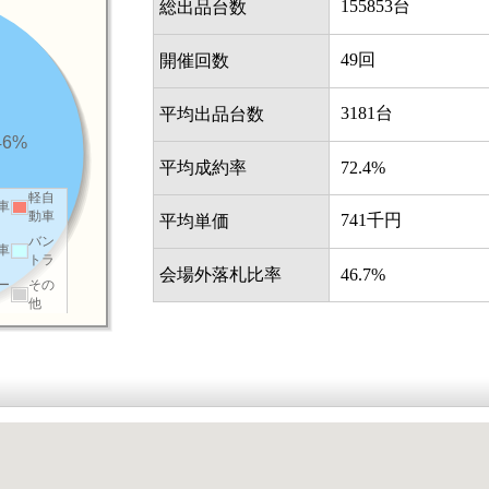
155853台
総出品台数
49回
開催回数
3181台
平均出品台数
46%
平均成約率
72.4%
軽自
車
動車
741千円
平均単価
バン
車
トラ
会場外落札比率
46.7%
ー
その
他