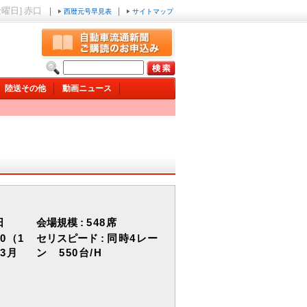
金曜日] 赤口
|
|
西暦元号早見表
サイトマップ
陸送その他
動画ニュース
日
会場規模 :
548席
00（1
セリスピード :
同時4レー
（3月
ン 550台/H