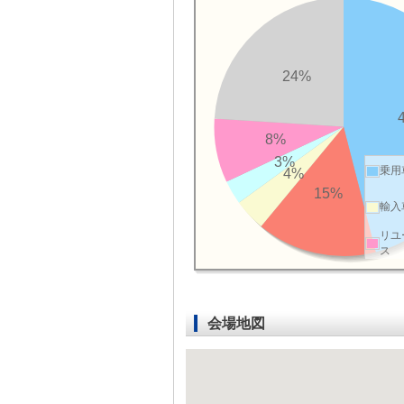
24%
8%
3%
乗用
4%
15%
輸入
リユ
ス
会場地図