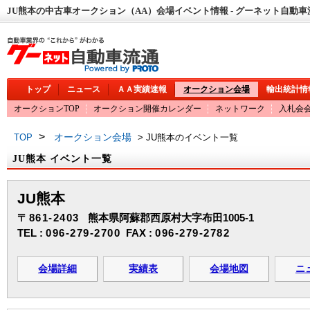
JU熊本の中古車オークション（AA）会場イベント情報 - グーネット自動車
トップ
ニュース
ＡＡ実績速報
オークション会場
輸出統計情
オークションTOP
オークション開催カレンダー
ネットワーク
入札会
>
オークション会場
TOP
> JU熊本のイベント一覧
JU熊本 イベント一覧
JU熊本
〒861-2403
熊本県阿蘇郡西原村大字布田1005-1
TEL :
096-279-2700
FAX :
096-279-2782
会場詳細
実績表
会場地図
ニ