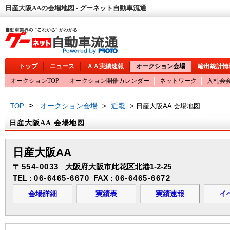
日産大阪AAの会場地図 - グーネット自動車流通
トップ
ニュース
ＡＡ実績速報
オークション会場
輸出統計情
オークションTOP
オークション開催カレンダー
ネットワーク
入札会
>
オークション会場
近畿
TOP
>
> 日産大阪AA 会場地図
日産大阪AA 会場地図
日産大阪AA
〒554-0033
大阪府大阪市此花区北港1-2-25
TEL :
06-6465-6670
FAX :
06-6465-6672
会場詳細
実績表
実績速報
イ