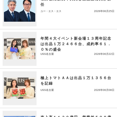
任
ユー・エス・エス
2026年06月25日
年間４大イベント新会場１３周年記念
は出品１万２４６６台、成約率６１．
０％の盛会
USS名古屋
2026年06月22日
極上トマトＡＡは出品１万１３５６台
を記録
USS名古屋
2026年06月08日