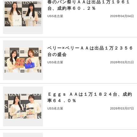
春のパン祭りＡＡは出品１万１９６１
台、成約率６０．２％
USS名古屋
2026年04月04日
ベリー×ベリーＡＡは出品１万２３５６
台の盛会
USS名古屋
2026年03月21日
Ｅｇｇｓ ＡＡは１万１８２４台、成約
率６４．０％
USS名古屋
2026年03月07日