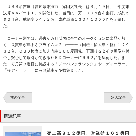
ＵＳＳ名古屋（愛知県東海市、瀬田大社長）は３月１９日、「年度末
決算ＡＡパート１」を開催した。当日は１万１００５台を集荷、成約５
９６４台、成約率５４．２％、成約単価１３０万１０００円を記録し
た。
コーナー別では、過去６カ月以内に全てのオークションに出品が無
く、良質車が集まるプライム系３コーナー（国産・輸入車・軽）に２９
３２台、ＯＢＤ検査に加え内装３６０度画像、下回り＆タイヤ画像を付
帯し安心して取引ができるＯＢＤコーナーに６６２台を集荷した。ま
た、毎月第３週目に特設する「ジャパンクラシック」や「ディーラー」
「軽ディーラー」にも良質車が多数集まった。
前の記事
次の記事
関連記事
売上高３１２億円、営業益１６１億円