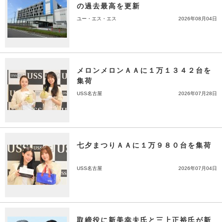
の過去最高を更新
ユー・エス・エス
2026年08月04日
メロンメロンＡＡに１万１３４２台を
集荷
USS名古屋
2026年07月28日
七夕まつりＡＡに１万９８０台を集荷
USS名古屋
2026年07月04日
取締役に新美幸夫氏と三上正裕氏が新