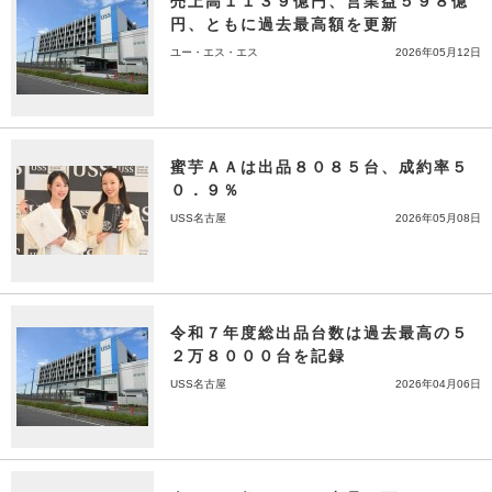
売上高１１３９億円、営業益５９８億
円、ともに過去最高額を更新
ユー・エス・エス
2026年05月12日
蜜芋ＡＡは出品８０８５台、成約率５
０．９％
USS名古屋
2026年05月08日
令和７年度総出品台数は過去最高の５
２万８０００台を記録
USS名古屋
2026年04月06日