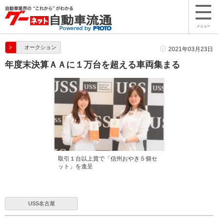
メニュー
オークション
2021年03月23日
年度末決算ＡＡに１万台を超える車両集まる
取引１台以上賞で「信州おやき５個セ
ット」を進呈
USS名古屋