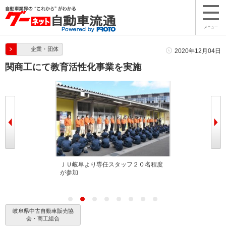
メニュー
企業・団体
2020年12月04日
関商工にて教育活性化事業を実施
で6回目を迎え
ＪＵ岐阜より専任スタッフ２０名程度
機械科２年生７
が参加
岐阜県中古自動車販売協
会・商工組合