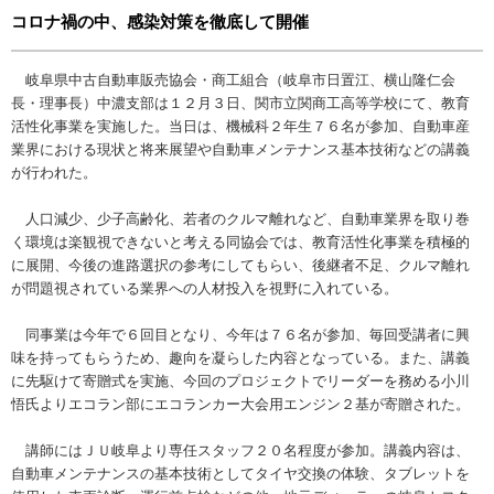
コロナ禍の中、感染対策を徹底して開催
岐阜県中古自動車販売協会・商工組合（岐阜市日置江、横山隆仁会
長・理事長）中濃支部は１２月３日、関市立関商工高等学校にて、教育
活性化事業を実施した。当日は、機械科２年生７６名が参加、自動車産
業界における現状と将来展望や自動車メンテナンス基本技術などの講義
が行われた。
人口減少、少子高齢化、若者のクルマ離れなど、自動車業界を取り巻
く環境は楽観視できないと考える同協会では、教育活性化事業を積極的
に展開、今後の進路選択の参考にしてもらい、後継者不足、クルマ離れ
が問題視されている業界への人材投入を視野に入れている。
同事業は今年で６回目となり、今年は７６名が参加、毎回受講者に興
味を持ってもらうため、趣向を凝らした内容となっている。また、講義
に先駆けて寄贈式を実施、今回のプロジェクトでリーダーを務める小川
悟氏よりエコラン部にエコランカー大会用エンジン２基が寄贈された。
講師にはＪＵ岐阜より専任スタッフ２０名程度が参加。講義内容は、
自動車メンテナンスの基本技術としてタイヤ交換の体験、タブレットを