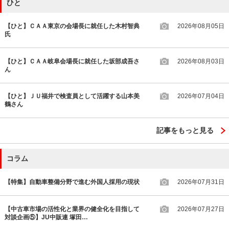
ひと
【ひと】ＣＡＡ東京の会場長に就任した木村智典
2026年08月05日
氏
【ひと】ＣＡＡ岐阜会場長に就任した坂部成吾さ
2026年08月03日
ん
【ひと】ＪＵ福井で検査員として活躍する山本美
2026年07月04日
鶴さん
記事をもっと見る
コラム
【特集】自動車整備分野で進む外国人採用の現状
2026年07月31日
【中古車市場の活性化と業界の健全化を目指して
2026年07月27日
対談企画⑤】JU中販連 塚田…