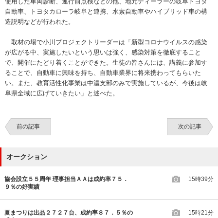
使用した車両診断、運行前点検などの他、地元ディーラーの岐阜トヨタ
自動車、トヨタカローラ岐阜と連携、水素自動車やハイブリッド車の構
造説明などが行われた。
取材の場で小川プロジェクトリーダーは「新型コロナウイルスの感染
が広がる中、実施したいという思いは強く、感染対策を徹底すること
で、開催にたどり着くことができた。生徒の皆さんには、講義に参加す
ることで、自動車に興味を持ち、自動車業界に将来携わってもらいた
い。また、教育活性化事業は中濃支部のみで実施しているが、今後は岐
阜県全域に広げていきたい」と述べた。
前の記事
次の記事
オークション
協会設立５５周年 理事担当ＡＡは成約率７５．
15時39分
９％の好実績
夏まつりは出品２７２７台、成約率８７．５％の
15時21分