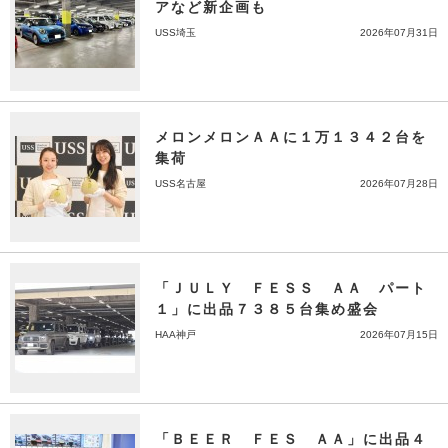
アなど新企画も
USS埼玉
2026年07月31日
メロンメロンＡＡに１万１３４２台を
集荷
USS名古屋
2026年07月28日
「ＪＵＬＹ ＦＥＳＳ ＡＡ パート
１」に出品７３８５台集め盛会
HAA神戸
2026年07月15日
「ＢＥＥＲ ＦＥＳ ＡＡ」に出品４