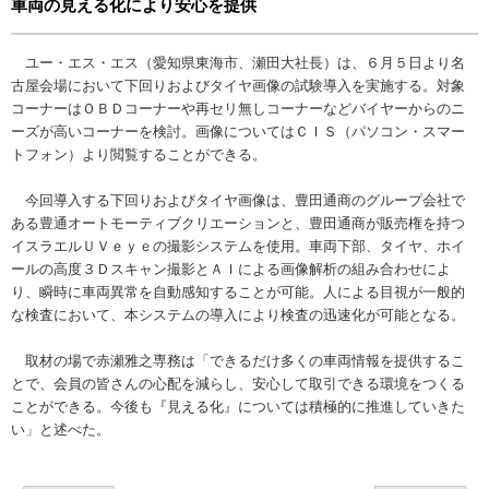
車両の見える化により安心を提供
ユー・エス・エス（愛知県東海市、瀬田大社長）は、６月５日より名
古屋会場において下回りおよびタイヤ画像の試験導入を実施する。対象
コーナーはＯＢＤコーナーや再セリ無しコーナーなどバイヤーからのニ
ーズが高いコーナーを検討。画像についてはＣＩＳ（パソコン・スマー
トフォン）より閲覧することができる。
今回導入する下回りおよびタイヤ画像は、豊田通商のグループ会社で
ある豊通オートモーティブクリエーションと、豊田通商が販売権を持つ
イスラエルＵＶｅｙｅの撮影システムを使用。車両下部、タイヤ、ホイ
ールの高度３Ｄスキャン撮影とＡＩによる画像解析の組み合わせによ
り、瞬時に車両異常を自動感知することが可能。人による目視が一般的
な検査において、本システムの導入により検査の迅速化が可能となる。
取材の場で赤瀬雅之専務は「できるだけ多くの車両情報を提供するこ
とで、会員の皆さんの心配を減らし、安心して取引できる環境をつくる
ことができる。今後も『見える化』については積極的に推進していきた
い」と述べた。