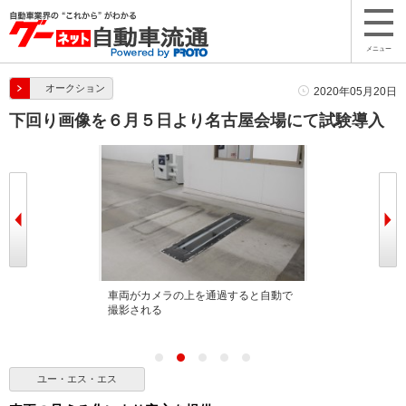
メニュー
オークション
2020年05月20日
下回り画像を６月５日より名古屋会場にて試験導入
車両がカメラの上を通過すると自動で
最先端の処理により鮮明な画像とな
撮影される
ユー・エス・エス