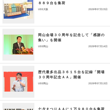
８８９台を集荷
USS大阪
2026年07月15日
岡山会場３０周年を記念して「感謝の
集い」を開催
USS岡山
2026年07月14日
歴代最多出品３６１５台を記録「開場
３０周年記念ＡＡ」開催
USS岡山
2026年07月13日
七夕まつりＡＡに１万９８０台を集荷