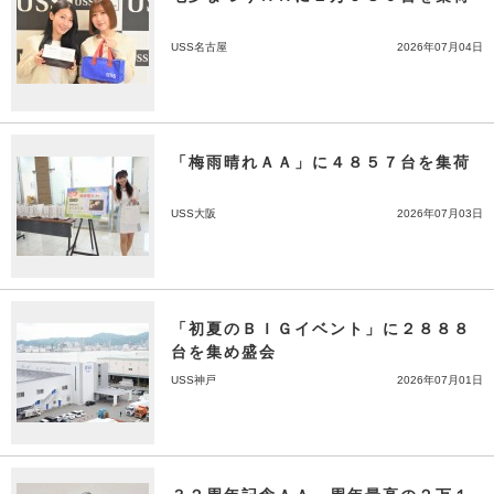
USS名古屋
2026年07月04日
「梅雨晴れＡＡ」に４８５７台を集荷
USS大阪
2026年07月03日
「初夏のＢＩＧイベント」に２８８８
台を集め盛会
USS神戸
2026年07月01日