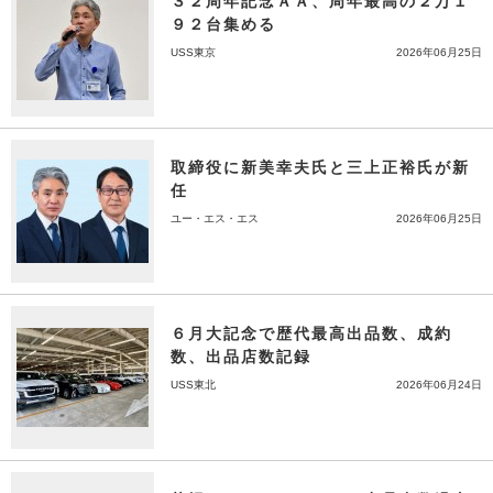
３２周年記念ＡＡ、周年最高の２万１
９２台集める
USS東京
2026年06月25日
取締役に新美幸夫氏と三上正裕氏が新
任
ユー・エス・エス
2026年06月25日
６月大記念で歴代最高出品数、成約
数、出品店数記録
USS東北
2026年06月24日