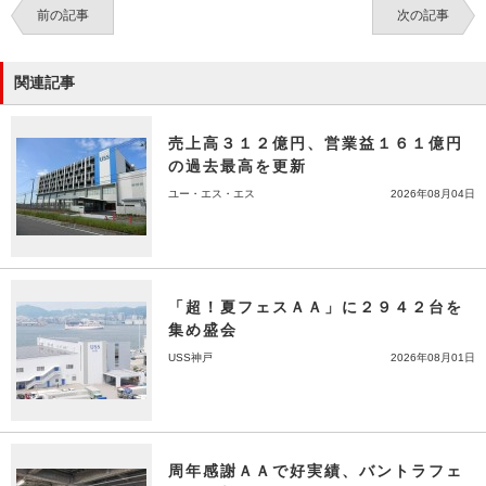
前の記事
次の記事
関連記事
売上高３１２億円、営業益１６１億円
の過去最高を更新
ユー・エス・エス
2026年08月04日
「超！夏フェスＡＡ」に２９４２台を
集め盛会
USS神戸
2026年08月01日
周年感謝ＡＡで好実績、バントラフェ