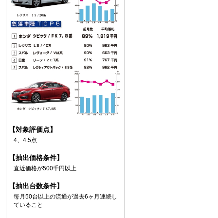
【対象評価点】
4、4.5点
【抽出価格条件】
直近価格が500千円以上
【抽出台数条件】
毎月50台以上の流通が過去6ヶ月連続し
ていること