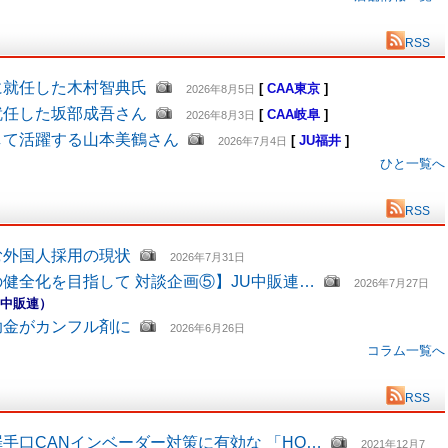
RSS
に就任した木村智典氏
[
CAA東京
]
2026年8月5日
就任した坂部成吾さん
[
CAA岐阜
]
2026年8月3日
して活躍する山本美鶴さん
[
JU福井
]
2026年7月4日
ひと一覧へ
RSS
む外国人採用の現状
2026年7月31日
健全化を目指して 対談企画⑤】JU中販連…
2026年7月27日
U中販連）
助金がカンフル剤に
2026年6月26日
コラム一覧へ
RSS
手口CANインベーダー対策に有効な 「HO…
2021年12月7