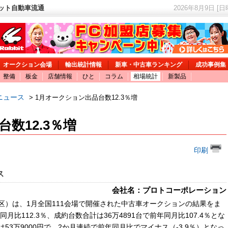
ネット自動車流通
2026年8月9日 [
オークション会場
輸出統計情報
新車・中古車ランキング
成功事例集
整備
板金
店舗情報
ひと
コラム
相場統計
新製品
ニュース
> 1月オークション出品台数12.3％増
数12.3％増
印刷
ス
会社名：プロトコーポレーション
）は、1月全国111会場で開催された中古車オークションの結果をま
月比112.3％、成約台数合計は36万4891台で前年同月比107.4％とな
は53万9000円で、2か月連続で前年同月比でマイナス（-3.9％）となっ