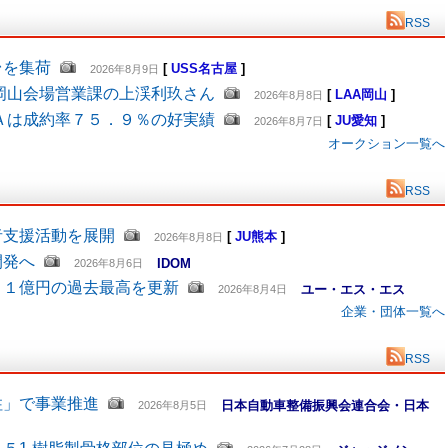
RSS
台を集荷
[
USS名古屋
]
2026年8月9日
岡山会場営業課の上渓利玖さん
[
LAA岡山
]
2026年8月8日
Ａは成約率７５．９％の好実績
[
JU愛知
]
2026年8月7日
オークション一覧へ
RSS
者支援活動を展開
[
JU熊本
]
2026年8月8日
開発へ
IDOM
2026年8月6日
６１億円の過去最高を更新
ユー・エス・エス
2026年8月4日
企業・団体一覧へ
RSS
柱」で事業推進
日本自動車整備振興会連合会・日本
2026年8月5日