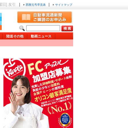
日曜日] 友引
|
|
西暦元号早見表
サイトマップ
陸送その他
動画ニュース