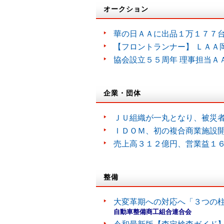
オークション
華の日ＡＡに出品１万１７７
【フロントランナー】 ＬＡＡ
協会設立５５周年 理事担当Ａ
企業・団体
ＪＵ組織が一丸となり、被災
ＩＤＯＭ、初の複合商業施設
売上高３１２億円、営業益１
整備
大変革期への対応へ「３つの
自動車整備商工組合連合会