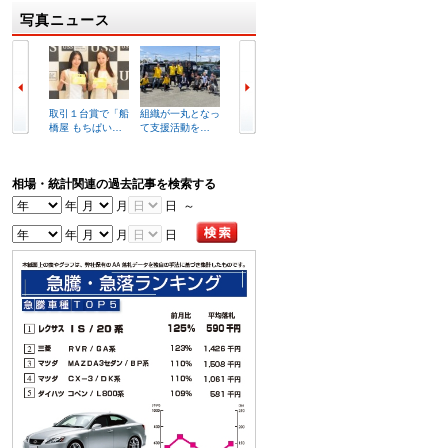
写真ニュース
取引１台賞で「船
組織が一丸となっ
セリ前にあいさつ
２７２
橋屋 もちぱい…
て支援活動を…
を述べる小久…
車が集
相場・統計関連の過去記事を検索する
年
月
日 ～
年
月
日