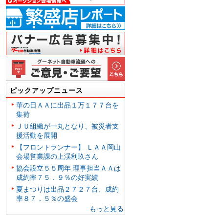
ピックアップニュース
華の日ＡＡに出品１万１７７台を
集荷
ＪＵ組織が一丸となり、被災者支
援活動を展開
【フロントランナー】 ＬＡＡ岡山
会場営業課の上渓利玖さん
協会設立５５周年 理事担当ＡＡは
成約率７５．９％の好実績
夏まつりは出品２７２７台、成約
率８７．５％の盛会
もっと見る