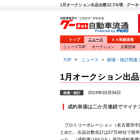
1月オークション出品台数12.3％増 - グー
トップ
ニュース
ＡＡ実績速報
ニュースTOP
オークション
企業団体
>
ニュース
相場・統計関連
TOP
>
1月オークション出品台
2019年03月04日
相場・統計
成約単価は二か月連続でマイナ
プロトコーポレーション（名古屋市中区
とめた。出品台数合計は57万48台で前年同
った。（成約率は64.0％）平均成約単価