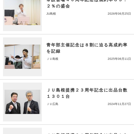
２％の盛会
JU島根
2026年06月25日
青年部主催記念は８割に迫る高成約率
を記録
ＪＵ島根
2025年06月11日
ＪＵ島根提携２３周年記念に出品台数
１３０１台
ＪＵ広島
2024年11月27日