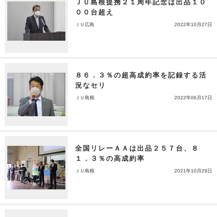
ＪＵ島根提携２１周年記念は出品１０
００台超え
ＪＵ広島
2022年10月27日
８６．３％の超高成約率を記録する活
況なセリ
ＪＵ島根
2022年06月17日
全国リレーＡＡは出品２５７台、８
１．３％の高成約率
ＪＵ島根
2021年10月29日