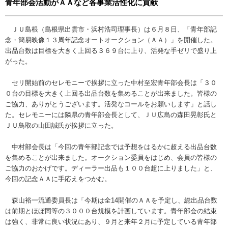
青年部会活動がＡＡなど各事業活性化に貢献
ＪＵ島根（島根県出雲市・浜村浩司理事長）は６月８日、「青年部記
念・簡易映像１３周年記念オートオークション（ＡＡ）」を開催した。
出品台数は目標を大きく上回る３６９台に上り、活発な手ゼリで盛り上
がった。
セリ開始前のセレモニーで挨拶に立った中村至宏青年部会長は「３０
０台の目標を大きく上回る出品台数を集めることが出来ました。皆様の
ご協力、ありがとうございます。活発なコールをお願いします」と話し
た。セレモニーには隣県の青年部会長として、ＪＵ広島の森田晃彰氏と
ＪＵ鳥取の山田誠氏が挨拶に立った。
中村部会長は「今回の青年部記念では予想をはるかに超える出品台数
を集めることが出来ました。オークション委員をはじめ、会員の皆様の
ご協力のおかげです。ディーラー出品も１００台超に上りました」と、
今回の記念ＡＡに手応えをつかむ。
森山裕一流通委員長は「今期は全14開催のＡＡを予定し、総出品台数
は前期とほぼ同等の３０００台規模を計画しています。青年部会の結束
は強く、非常に良い状況にあり、９月と来年２月に予定している青年部