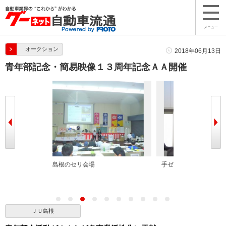
メニュー
オークション
2018年06月13日
青年部記念・簡易映像１３周年記念ＡＡ開催
手ゼリならではの活気あるセリ
青年部会メンバ
担当
ＪＵ島根