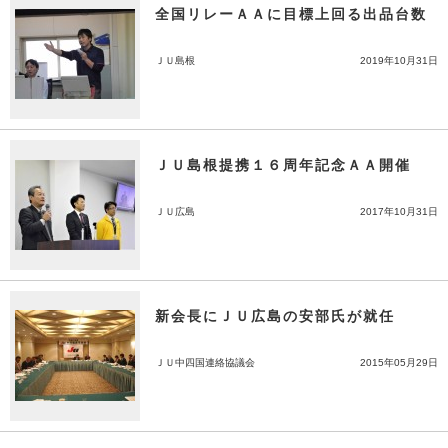
全国リレーＡＡに目標上回る出品台数
ＪＵ島根
2019年10月31日
ＪＵ島根提携１６周年記念ＡＡ開催
ＪＵ広島
2017年10月31日
新会長にＪＵ広島の安部氏が就任
ＪＵ中四国連絡協議会
2015年05月29日