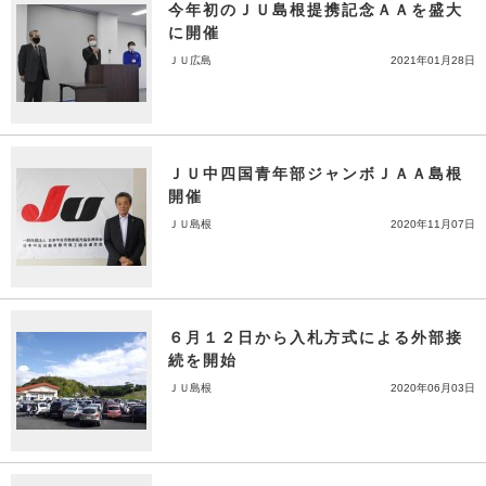
今年初のＪＵ島根提携記念ＡＡを盛大
に開催
ＪＵ広島
2021年01月28日
ＪＵ中四国青年部ジャンボＪＡＡ島根
開催
ＪＵ島根
2020年11月07日
６月１２日から入札方式による外部接
続を開始
ＪＵ島根
2020年06月03日