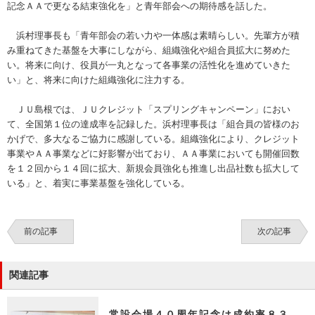
記念ＡＡで更なる結束強化を」と青年部会への期待感を話した。
浜村理事長も「青年部会の若い力や一体感は素晴らしい。先輩方が積
み重ねてきた基盤を大事にしながら、組織強化や組合員拡大に努めた
い。将来に向け、役員が一丸となって各事業の活性化を進めていきた
い」と、将来に向けた組織強化に注力する。
ＪＵ島根では、ＪＵクレジット「スプリングキャンペーン」におい
て、全国第１位の達成率を記録した。浜村理事長は「組合員の皆様のお
かげで、多大なるご協力に感謝している。組織強化により、クレジット
事業やＡＡ事業などに好影響が出ており、ＡＡ事業においても開催回数
を１２回から１４回に拡大、新規会員強化も推進し出品社数も拡大して
いる」と、着実に事業基盤を強化している。
前の記事
次の記事
関連記事
常設会場４０周年記念は成約率８３．