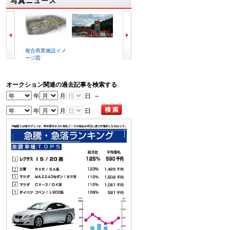
写真ニュース
複合商業施設イメ
ラビット北九州空
冒頭で挨拶する喜
写真は
ージ図
港店外観
谷辰夫会長
会場
オークション関連の過去記事を検索する
年
月
日 ～
年
月
日