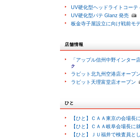
UV硬化型ヘッドライトコーティン
UV硬化型パテ Glanz 発売
板金寺子屋設立に向け戦前モ
店舗情報
「アップル信州中野インター
ク
ラビット北九州空港店オープ
ラビット天理富堂店オープン
ひと
【ひと】ＣＡＡ東京の会場長
【ひと】ＣＡＡ岐阜会場長に
【ひと】ＪＵ福井で検査員と