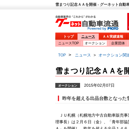
雪まつり記念ＡＡを開催 - グーネット自動
トップ
ニュース
ＡＡ実績速報
ニュースTOP
オークション
企業団体
>
ニュース
オークション関
TOP
>
雪まつり記念ＡＡを
2015年02月07日
オークション
昨年を超える出品台数となった
ＪＵ札幌（札幌地方中古自動車販売事
理事長）は２月６日（金）、「青年部協
Ａ」を開催し、昨年を超える出品１４６