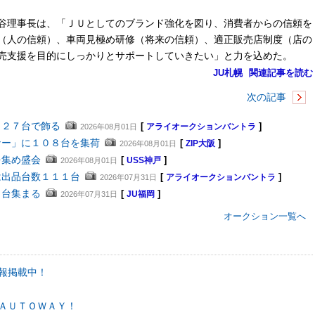
谷理事長は、「ＪＵとしてのブランド強化を図り、消費者からの信頼を
（人の信頼）、車両見極め研修（将来の信頼）、適正販売店制度（店の
売支援を目的にしっかりとサポートしていきたい」と力を込めた。
JU札幌
関連記事を読む
次の記事
４２７台で飾る
[
]
2026年08月01日
アライオークションバントラ
ナー」に１０８台を集荷
[
]
2026年08月01日
ZIP大阪
を集め盛会
[
]
2026年08月01日
USS神戸
は出品台数１１１台
[
]
2026年07月31日
アライオークションバントラ
２台集まる
[
]
2026年07月31日
JU福岡
オークション一覧へ
報掲載中！
ＡＵＴＯＷＡＹ！