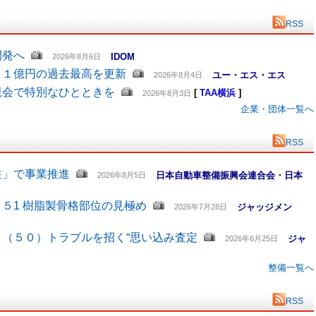
RSS
開発へ
IDOM
2026年8月6日
６１億円の過去最高を更新
ユー・エス・エス
2026年8月4日
親会で特別なひとときを
[
TAA横浜
]
2026年8月3日
企業・団体一覧へ
RSS
柱」で事業推進
日本自動車整備振興会連合会・日本
2026年8月5日
５1 樹脂製骨格部位の見極め
ジャッジメン
2026年7月28日
（５０）トラブルを招く“思い込み査定
ジャ
2026年6月25日
整備一覧へ
RSS