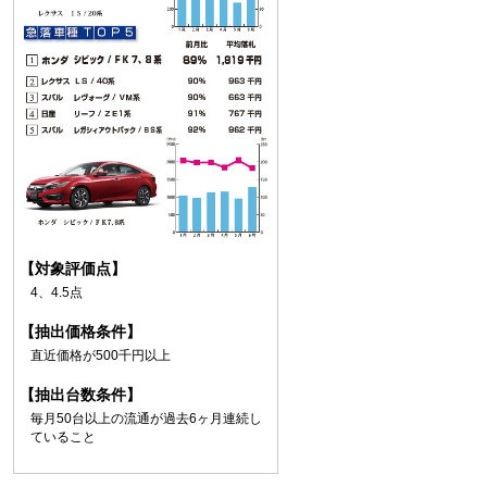
【対象評価点】
4、4.5点
【抽出価格条件】
直近価格が500千円以上
【抽出台数条件】
毎月50台以上の流通が過去6ヶ月連続し
ていること