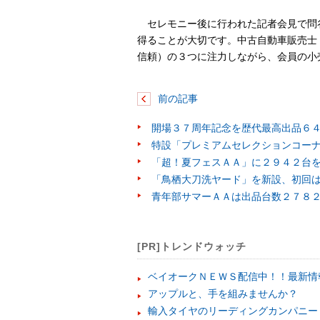
セレモニー後に行われた記者会見で問
得ることが大切です。中古自動車販売士
信頼）の３つに注力しながら、会員の小
前の記事
開場３７周年記念を歴代最高出品６
特設「プレミアムセレクションコー
「超！夏フェスＡＡ」に２９４２台
「鳥栖大刀洗ヤード」を新設、初回
青年部サマーＡＡは出品台数２７８
[PR]トレンドウォッチ
ベイオークＮＥＷＳ配信中！！最新情
アップルと、手を組みませんか？
輸入タイヤのリーディングカンパニー