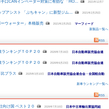
手口CANインベーダー対策に有効な 「HO…
2021年12月7
ップアシスト 「ぷちキャン」に新型ジム…
2021年2月25日
パーウォーター」本格販売
マーフィード
2021年2月25日
新製品一覧へ
RSS
数ランキングＴＯＰ２０
日本自動車販売協会連
2026年7月16日
数ランキングＴＯＰ２０
日本自動車販売協会連
2026年6月23日
月比プラス
日本自動車販売協会連合会・全国軽自動
2025年3月10日
新車ランキング一覧へ
RSS
仕向け国 ベスト２０
日本中古車輸出業協同組
2026年7月10日