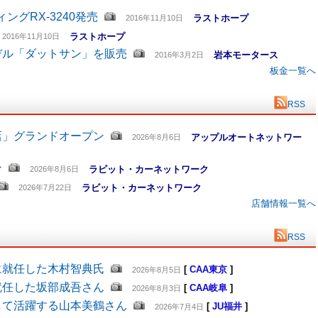
グRX-3240発売
ラストホープ
2016年11月10日
ラストホープ
2016年11月10日
デル「ダットサン」を販売
岩本モータース
2016年3月2日
板金一覧へ
RSS
店」グランドオープン
アップルオートネットワー
2026年8月6日
ン
ラビット・カーネットワーク
2026年8月6日
ラビット・カーネットワーク
2026年7月22日
店舗情報一覧へ
RSS
に就任した木村智典氏
[
CAA東京
]
2026年8月5日
就任した坂部成吾さん
[
CAA岐阜
]
2026年8月3日
して活躍する山本美鶴さん
[
JU福井
]
2026年7月4日