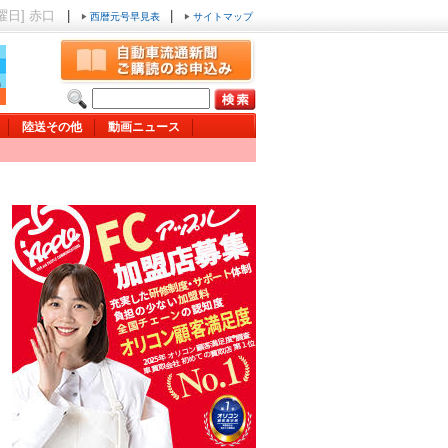
金曜日] 赤口
|
|
西暦元号早見表
サイトマップ
陸送その他
動画ニュース