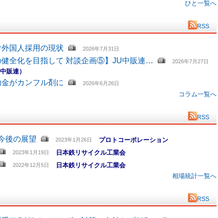
ひと一覧へ
RSS
む外国人採用の現状
2026年7月31日
健全化を目指して 対談企画⑤】JU中販連…
2026年7月27日
U中販連）
助金がカンフル剤に
2026年6月26日
コラム一覧へ
RSS
と今後の展望
プロトコーポレーション
2023年1月26日
日本鉄リサイクル工業会
2023年1月19日
日本鉄リサイクル工業会
2022年12月5日
相場統計一覧へ
RSS