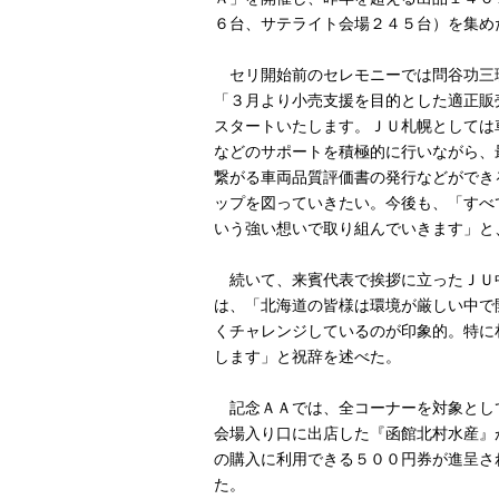
６台、サテライト会場２４５台）を集め
セリ開始前のセレモニーでは問谷功三
「３月より小売支援を目的とした適正販
スタートいたします。ＪＵ札幌としては
などのサポートを積極的に行いながら、
繋がる車両品質評価書の発行などができ
ップを図っていきたい。今後も、「すべ
いう強い想いで取り組んでいきます」と
続いて、来賓代表で挨拶に立ったＪＵ
は、「北海道の皆様は環境が厳しい中で
くチャレンジしているのが印象的。特に
します」と祝辞を述べた。
記念ＡＡでは、全コーナーを対象とし
会場入り口に出店した『函館北村水産』
の購入に利用できる５００円券が進呈さ
た。