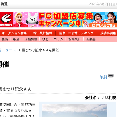
車流通
2026年8月7日 [
オークション会場
輸出統計情報
新車・中古車ランキング
成功事例集
整備
板金
店舗情報
ひと
コラム
相場統計
新製品
連ニュース
> 雪まつり記念ＡＡを開催
開催
印刷
雪まつり記念ＡＡ
会社名：ＪＵ札幌
業協同組合・問谷功三
賛・雪まつり記念Ａ
１台（札幌会場１２１