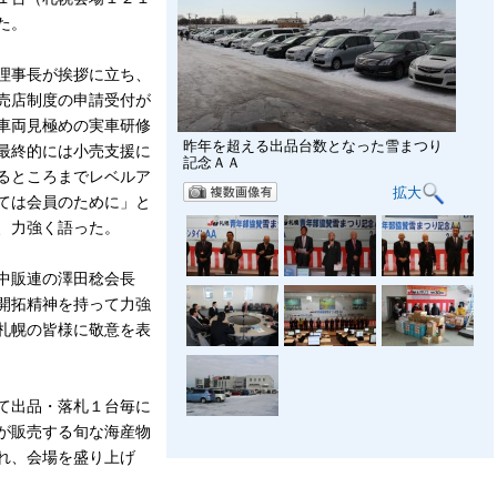
た。
理事長が挨拶に立ち、
売店制度の申請受付が
車両見極めの実車研修
昨年を超える出品台数となった雪まつり
最終的には小売支援に
記念ＡＡ
るところまでレベルア
拡大
ては会員のために」と
、力強く語った。
中販連の澤田稔会長
開拓精神を持って力強
札幌の皆様に敬意を表
て出品・落札１台毎に
が販売する旬な海産物
れ、会場を盛り上げ