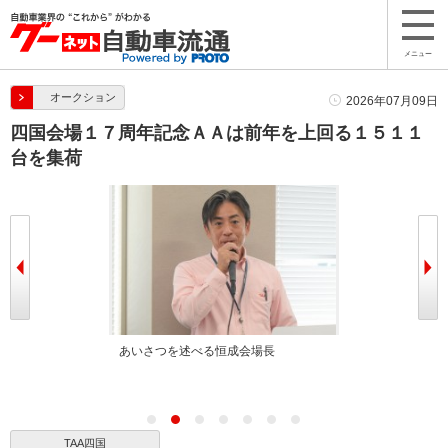
メニュー
オークション
2026年07月09日
四国会場１７周年記念ＡＡは前年を上回る１５１１
台を集荷
べる北口社長
あいさつを述べる恒成会場長
早朝から多くの
TAA四国