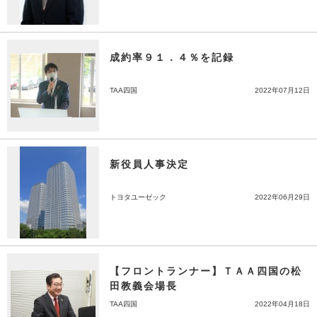
成約率９１．４％を記録
TAA四国
2022年07月12日
新役員人事決定
トヨタユーゼック
2022年06月29日
【フロントランナー】ＴＡＡ四国の松
田教義会場長
TAA四国
2022年04月18日