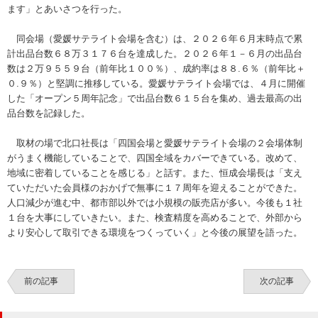
ます」とあいさつを行った。
同会場（愛媛サテライト会場を含む）は、２０２６年６月末時点で累
計出品台数６８万３１７６台を達成した。２０２６年１－６月の出品台
数は２万９５５９台（前年比１００％）、成約率は８８.６％（前年比＋
０.９％）と堅調に推移している。愛媛サテライト会場では、４月に開催
した「オープン５周年記念」で出品台数６１５台を集め、過去最高の出
品台数を記録した。
取材の場で北口社長は「四国会場と愛媛サテライト会場の２会場体制
がうまく機能していることで、四国全域をカバーできている。改めて、
地域に密着していることを感じる」と話す。また、恒成会場長は「支え
ていただいた会員様のおかげで無事に１７周年を迎えることができた。
人口減少が進む中、都市部以外では小規模の販売店が多い。今後も１社
１台を大事にしていきたい。また、検査精度を高めることで、外部から
より安心して取引できる環境をつくっていく」と今後の展望を語った。
前の記事
次の記事