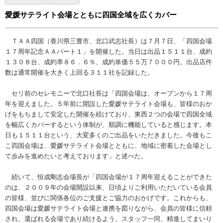
愛媛サテライト会場とともに四国全域を広くカバー
ＴＡＡ四国（香川県三豊市、北口武志社長）は７月７日、「四国会場
１７周年記念ＡＡパート１」を開催した。当日は出品１５１１台、成約
１３０８台、成約率８６．６％、成約単価５５万７０００円。出品店件
数は通常開催を大きく上回る３１１社を記録した。
セリ前のセレモニーで北口社長は「四国会場は、オープンから１７周
年を迎えました。５年前に開設した愛媛サテライト会場も、皆様のおか
げをもちまして安定した開催を続けており、東西２つの会場で四国全域
を幅広くカバーするという体制が、順調に機能していると感じます。本
日も１５１１台という、大変多くのご出品をいただきました。今後もこ
こ四国会場は、愛媛サテライト会場とともに、地域に密着した会場とし
て歩みを進めたいと考えております」と述べた。
続いて、恒成剛志会場長が「四国会場が１７周年迎えることができた
のは、２００９年の会場開設以来、日頃よりご利用いただいている会員
の皆様、並びに関係各位のご支援とご協力のおかげです。これからも、
四国会場は愛媛サテライト会場と連携を図りながら、会員の皆様に信頼
され、選ばれる会場であり続けるよう、スタッフ一同、精進してまいり