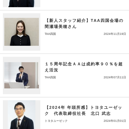
【新人スタッフ紹介】TAA四国会場の
間瀬場美穂さん
TAA四国
2024年11月19日
１５周年記念ＡＡは成約率９０％を超
え活況
TAA四国
2024年07月11日
【2024年 年頭所感】トヨタユーゼッ
ク 代表取締役社長 北口 武志
トヨタユーゼック
2024年01月01日