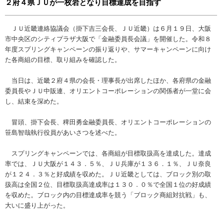
２府４県ＪＵが一枚岩となり目標達成を目指す
ＪＵ近畿連絡協議会（掛下吉三会長、ＪＵ近畿）は６月１９日、大阪
市中央区のシティプラザ大阪で「金融委員長会議」を開催した。令和８
年度スプリングキャンペーンの振り返りや、サマーキャンペーンに向け
た各商組の目標、取り組みを確認した。
当日は、近畿２府４県の会長・理事長が出席したほか、各府県の金融
委員長やＪＵ中販連、オリエントコーポレーションの関係者が一堂に会
し、結束を深めた。
冒頭、掛下会長、稗田勇金融委員長、オリエントコーポレーションの
笹島智哉執行役員があいさつを述べた。
スプリングキャンペーンでは、各商組が目標取扱高を達成した。達成
率では、ＪＵ大阪が１４３．５％、ＪＵ兵庫が１３６．１％、ＪＵ奈良
が１２４．３％と好成績を収めた。ＪＵ近畿としては、ブロック別の取
扱高は全国２位、目標取扱高達成率は１３０．０％で全国１位の好成績
を収めた。ブロック内の目標達成率を競う「ブロック商組対抗戦」も、
大いに盛り上がった。