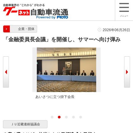
メニュー
企業・団体
2026年06月26日
「金融委員長会議」を開催し、サマーへ向け弾み
となり、サマー
あいさつに立つ掛下会長
あいさつに立つ
成へ向けて弾み
ＪＵ近畿連絡協議会