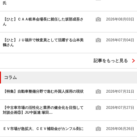
氏
【ひと】ＣＡＡ岐阜会場長に就任した坂部成吾さ
2026年08月03日
ん
【ひと】ＪＵ福井で検査員として活躍する山本美
2026年07月04日
鶴さん
記事をもっと見る
コラム
【特集】自動車整備分野で進む外国人採用の現状
2026年07月31日
【中古車市場の活性化と業界の健全化を目指して
2026年07月27日
対談企画⑤】JU中販連 塚田…
ＥＶ市場が急拡大、ＣＥＶ補助金がカンフル剤に
2026年06月26日