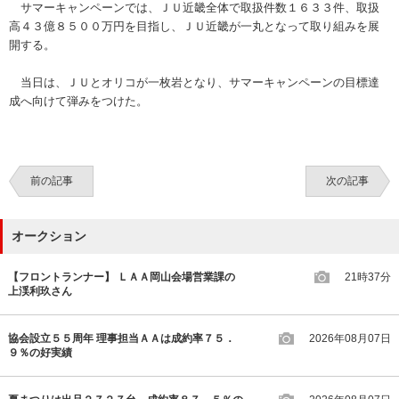
サマーキャンペーンでは、ＪＵ近畿全体で取扱件数１６３３件、取扱
高４３億８５００万円を目指し、ＪＵ近畿が一丸となって取り組みを展
開する。
当日は、ＪＵとオリコが一枚岩となり、サマーキャンペーンの目標達
成へ向けて弾みをつけた。
前の記事
次の記事
オークション
【フロントランナー】 ＬＡＡ岡山会場営業課の
21時37分
上渓利玖さん
協会設立５５周年 理事担当ＡＡは成約率７５．
2026年08月07日
９％の好実績