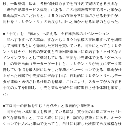
検、一般整備、鈑金、各種保険対応までを自社内で完結できる強固な
「総合自動車サービス体制」にある。この地域密着営業で培った確かな
車両品質へのこだわりと、１５０台の在庫を常に循環させる必要性が、
同社を「ＪＵテントリ」の高度な活用へと向かわせる原動力となった。
■「手間」を「自動化」へ変える、全在庫掲載のオペレーション
展示するすべての車両、すなわち１５０台規模の在庫車すべてを網羅
して掲載するという徹底した方針を貫いている。同社にとってもＪＵテ
ントリは今や、経営の安定化と在庫回転率向上に直結する「不可欠なメ
インインフラ」として機能している。主要な小売媒体である「グーネッ
ト」の管理画面（モーターゲート）と、ＪＵテントリが高度にデータ連
携している点を最大限に活かした業務オペレーションである。車両が仕
上がった段階で小売媒体に登録すれば、自動的にＪＵテントリへもデー
タが連動・送信される仕組みを構築。これにより、スタッフが入力する
手間の大半を削減し、小売と業販を完全に同時進行させる体制を確立し
た。
■プロ同士の信頼を生む「再点検」と徹底的な情報開示
同社が高い成約確度を獲得している鍵は、買う側の目線に立った「圧
倒的な情報量」と、プロの取引における「誠実な姿勢」にある。オーク
ションで仕入れた車両であっても、自社に到着した段階で再度厳格な検