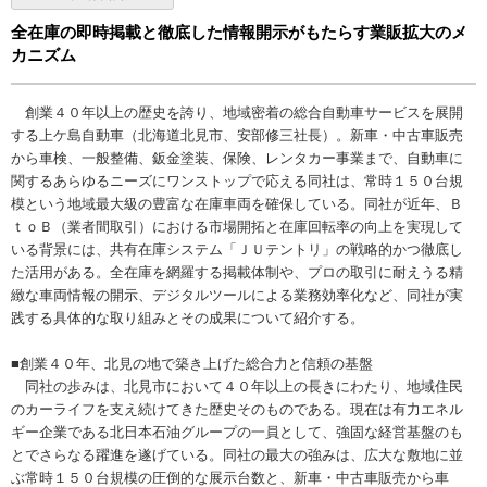
全在庫の即時掲載と徹底した情報開示がもたらす業販拡大のメ
カニズム
創業４０年以上の歴史を誇り、地域密着の総合自動車サービスを展開
する上ケ島自動車（北海道北見市、安部修三社長）。新車・中古車販売
から車検、一般整備、鈑金塗装、保険、レンタカー事業まで、自動車に
関するあらゆるニーズにワンストップで応える同社は、常時１５０台規
模という地域最大級の豊富な在庫車両を確保している。同社が近年、Ｂ
ｔｏＢ（業者間取引）における市場開拓と在庫回転率の向上を実現して
いる背景には、共有在庫システム「ＪＵテントリ」の戦略的かつ徹底し
た活用がある。全在庫を網羅する掲載体制や、プロの取引に耐えうる精
緻な車両情報の開示、デジタルツールによる業務効率化など、同社が実
践する具体的な取り組みとその成果について紹介する。
■創業４０年、北見の地で築き上げた総合力と信頼の基盤
同社の歩みは、北見市において４０年以上の長きにわたり、地域住民
のカーライフを支え続けてきた歴史そのものである。現在は有力エネル
ギー企業である北日本石油グループの一員として、強固な経営基盤のも
とでさらなる躍進を遂げている。同社の最大の強みは、広大な敷地に並
ぶ常時１５０台規模の圧倒的な展示台数と、新車・中古車販売から車