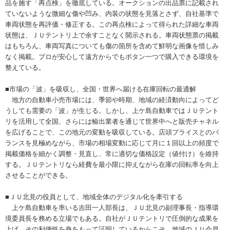
品を施す「再点検」を徹底している。オークションの出品票に記載され
ていないような微細な傷や凹み、内装の状態を見落とさず、自社基準で
車両状態を再評価・修正する。この再点検によって得られた詳細な車両
状態は、ＪＵテントリ上で余すことなく開示される。車両状態票の掲載
はもちろん、車両写真についても傷の箇所を含めて鮮明な画像を惜しみ
なく掲載。プロが安心して遠方からでもボタン一つで購入できる環境を
整えている。
■市場の「波」を吸収し、全国・世界へ届ける在庫回転の最適解
地方の自動車小売市場には、季節や時期、地域の経済動向によってど
うしても需要の「波」が生じる。しかし、上ケ島自動車ではＪＵテント
リを活用して全国、さらには輸出業者を通じて世界中へと販売チャネル
を広げることで、この地元の変動を吸収している。店頭プライスとのバ
ランスを見極めながら、市場の相場変動に応じて月に１回以上の頻度で
掲載価格を細かく調整・見直し、常に適切な価格設定（値付け）を維持
する。ＪＵテントリなら経費を最小限に抑えながら在庫の回転率を向上
させることができる。
■ＪＵ北見の役員として、地域全体のデジタル化を牽引する
上ケ島自動車を率いる吉田一人部長は、ＪＵ北見の副理事長・指導環
境委員長を務める立場でもある。自社がＪＵテントリで圧倒的な成果を
上げ、その利便性を身をもって証明しているからこそ、地域のＪＵ会員