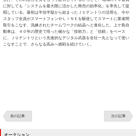
に対しても「システムを最大限に活かした商売の効率化」を率先して提
唱している。最初は半信半疑から始まったＪＵテントリの活用も、今や
スタッフ全員がスマートフォンやＬＩＮＥを駆使してスマートに業者間
取引をこなす、洗練されたチームワークの結晶へと進化した。上ケ島自
動車は、４０年の歴史で培った確かな「技術力」と「信頼」をベース
に、ＪＵテントリという先進的なデジタル武器を全社一丸となって使い
こなすことで、さらなる高みへ挑戦を続けていく。
前の記事
次の記事
オークション