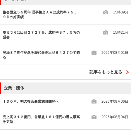
協会設立５５周年 理事担当ＡＡは成約率７５．
15時39分
９％の好実績
夏まつりは出品２７２７台、成約率８７．５％の
15時21分
盛会
開場３７周年記念を歴代最高出品６４２７台で飾
2026年08月01日
る
記事をもっと見る
企業・団体
ＩＤＯＭ、初の複合商業施設開発へ
2026年08月06日
売上高３１２億円、営業益１６１億円の過去最高
2026年08月04日
を更新