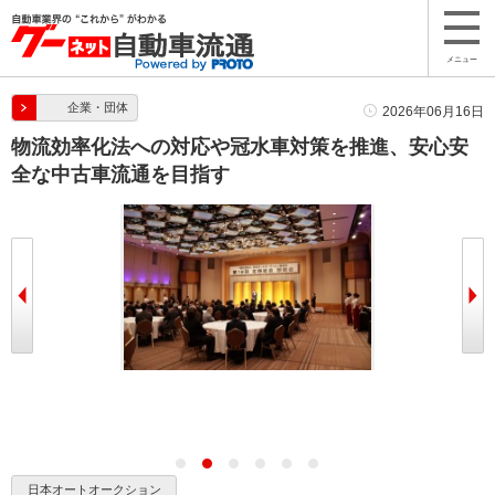
メニュー
企業・団体
2026年06月16日
物流効率化法への対応や冠水車対策を推進、安心安
全な中古車流通を目指す
つする北口会長
乾杯あいさつは
日本オートオークション