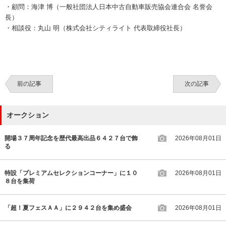
・顧問：海津 博（一般社団法人日本中古自動車販売協会連合会 名誉会
長）
・相談役：丸山 明（株式会社シティライト 代表取締役社長）
前の記事
次の記事
オークション
開場３７周年記念を歴代最高出品６４２７台で飾
2026年08月01日
る
特設「プレミアムセレクションコーナー」に１０
2026年08月01日
８台を集荷
「超！夏フェスＡＡ」に２９４２台を集め盛会
2026年08月01日