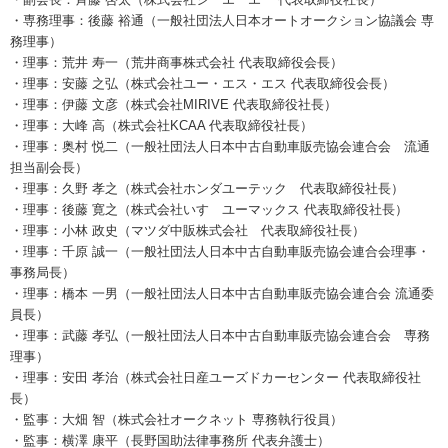
・専務理事：後藤 裕通（一般社団法人日本オートオークション協議会 専
務理事）
・理事：荒井 寿一（荒井商事株式会社 代表取締役会長）
・理事：安藤 之弘（株式会社ユー・エス・エス 代表取締役会長）
・理事：伊藤 文彦（株式会社MIRIVE 代表取締役社長）
・理事：大峰 高（株式会社KCAA 代表取締役社長）
・理事：奥村 悦二（一般社団法人日本中古自動車販売協会連合会 流通
担当副会長）
・理事：久野 孝之（株式会社ホンダユーテック 代表取締役社長）
・理事：後藤 寛之（株式会社いすゞユーマックス 代表取締役社長）
・理事：小林 政史（マツダ中販株式会社 代表取締役社長）
・理事：千原 誠一（一般社団法人日本中古自動車販売協会連合会理事・
事務局長）
・理事：橋本 一男（一般社団法人日本中古自動車販売協会連合会 流通委
員長）
・理事：武藤 孝弘（一般社団法人日本中古自動車販売協会連合会 専務
理事）
・理事：安田 孝治（株式会社日産ユーズドカーセンター 代表取締役社
長）
・監事：大畑 智（株式会社オークネット 専務執行役員）
・監事：横澤 康平（長野国助法律事務所 代表弁護士）