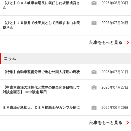
【ひと】ＣＡＡ岐阜会場長に就任した坂部成吾さ
2026年08月03日
ん
【ひと】ＪＵ福井で検査員として活躍する山本美
2026年07月04日
鶴さん
記事をもっと見る
コラム
【特集】自動車整備分野で進む外国人採用の現状
2026年07月31日
【中古車市場の活性化と業界の健全化を目指して
2026年07月27日
対談企画⑤】JU中販連 塚田…
ＥＶ市場が急拡大、ＣＥＶ補助金がカンフル剤に
2026年06月26日
記事をもっと見る