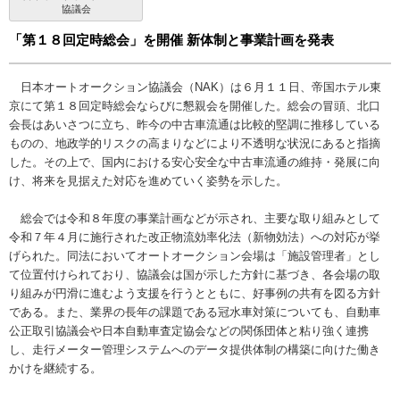
協議会
「第１８回定時総会」を開催 新体制と事業計画を発表
日本オートオークション協議会（NAK）は６月１１日、帝国ホテル東
京にて第１８回定時総会ならびに懇親会を開催した。総会の冒頭、北口
会長はあいさつに立ち、昨今の中古車流通は比較的堅調に推移している
ものの、地政学的リスクの高まりなどにより不透明な状況にあると指摘
した。その上で、国内における安心安全な中古車流通の維持・発展に向
け、将来を見据えた対応を進めていく姿勢を示した。
総会では令和８年度の事業計画などが示され、主要な取り組みとして
令和７年４月に施行された改正物流効率化法（新物効法）への対応が挙
げられた。同法においてオートオークション会場は「施設管理者」とし
て位置付けられており、協議会は国が示した方針に基づき、各会場の取
り組みが円滑に進むよう支援を行うとともに、好事例の共有を図る方針
である。また、業界の長年の課題である冠水車対策についても、自動車
公正取引協議会や日本自動車査定協会などの関係団体と粘り強く連携
し、走行メーター管理システムへのデータ提供体制の構築に向けた働き
かけを継続する。