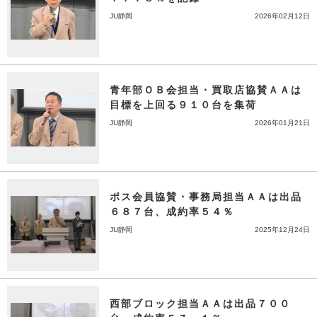
JU静岡
2026年02月12日
青年部ＯＢ会担当・買取店協賛ＡＡは
目標を上回る９１０台を集荷
JU静岡
2026年01月21日
ポス会員協賛・事務局担当ＡＡは出品
６８７台、成約率５４％
JU静岡
2025年12月24日
西部ブロック担当ＡＡは出品７００