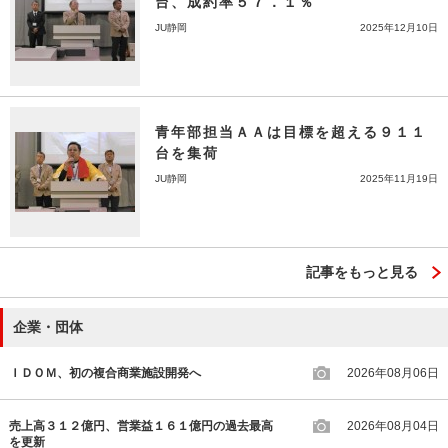
台、成約率５７．１％
JU静岡
2025年12月10日
青年部担当ＡＡは目標を超える９１１
台を集荷
JU静岡
2025年11月19日
記事をもっと見る
企業・団体
ＩＤＯＭ、初の複合商業施設開発へ
2026年08月06日
売上高３１２億円、営業益１６１億円の過去最高
2026年08月04日
を更新