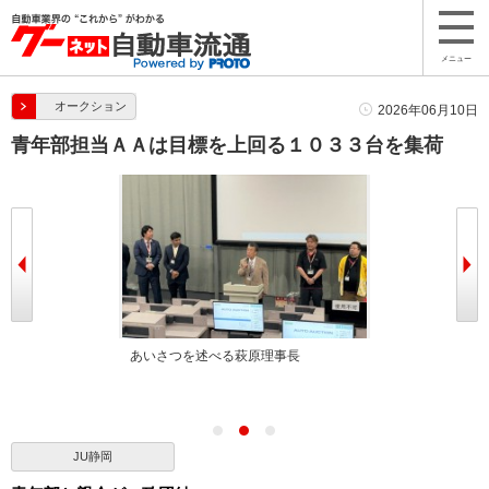
メニュー
オークション
2026年06月10日
青年部担当ＡＡは目標を上回る１０３３台を集荷
べる杉本青年部
あいさつを述べる萩原理事長
あいさつを述べ
JU静岡