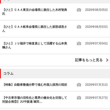
【ひと】ＣＡＡ東京の会場長に就任した木村智典
2026年08月05日
氏
【ひと】ＣＡＡ岐阜会場長に就任した坂部成吾さ
2026年08月03日
ん
【ひと】ＪＵ福井で検査員として活躍する山本美
2026年07月04日
鶴さん
記事をもっと見る
コラム
【特集】自動車整備分野で進む外国人採用の現状
2026年07月31日
【中古車市場の活性化と業界の健全化を目指して
2026年07月27日
対談企画⑤】JU中販連 塚田…