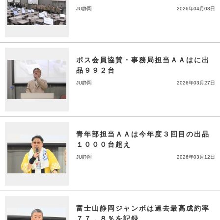
JU静岡
2026年04月08日
ポス会員協賛・事務局担当ＡＡはに出
品９９２台
JU静岡
2026年03月27日
青年部担当ＡＡは今年度３回目の出品
１０００台超え
JU静岡
2026年03月12日
富士山静岡ジャンボは過去最高成約率
７７．８％を記録