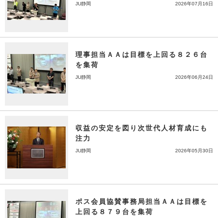
JU静岡
2026年07月16日
理事担当ＡＡは目標を上回る８２６台
を集荷
JU静岡
2026年06月24日
収益の安定を図り次世代人材育成にも
注力
JU静岡
2026年05月30日
ポス会員協賛事務局担当ＡＡは目標を
上回る８７９台を集荷