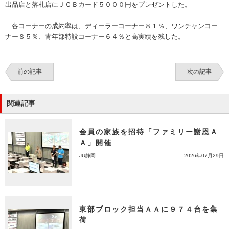
出品店と落札店にＪＣＢカード５０００円をプレゼントした。
各コーナーの成約率は、ディーラーコーナー８１％、ワンチャンコー
ナー８５％、青年部特設コーナー６４％と高実績を残した。
前の記事
次の記事
関連記事
会員の家族を招待「ファミリー謝恩Ａ
Ａ」開催
JU静岡
2026年07月29日
東部ブロック担当ＡＡに９７４台を集
荷