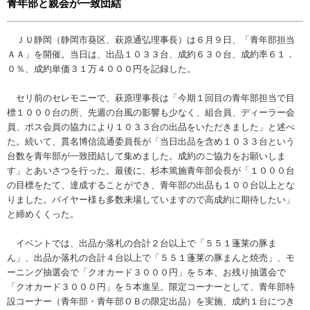
青年部と親会が一致団結
ＪＵ静岡（静岡市葵区、萩原通弘理事長）は６月９日、「青年部担当
ＡＡ」を開催。当日は、出品１０３３台、成約６３０台、成約率６１．
０％、成約単価３１万４０００円を記録した。
セリ前のセレモニーで、萩原理事長は「今期１回目の青年部担当で目
標１０００台の所、先週の台風の影響も少なく、組合員、ディーラー会
員、ポス会員の協力により１０３３台の出品をいただきました」と述べ
た。続いて、貫名博信流通委員長が「当日出品を含め１０３３台という
台数を青年部が一致団結して集めました。成約のご協力をお願いしま
す」とあいさつを行った。最後に、杉本篤施青年部会長が「１０００台
の目標をたて、達成することができ、青年部の出品も１００台以上とな
りました。バイヤー様も多数来場していますので高成約に期待したい」
と締めくくった。
イベントでは、出品か落札の合計２台以上で「５５１蓬莱の豚ま
ん」、出品か落札の合計４台以上で「５５１蓬莱の豚まんと焼売」、モ
ーニング抽選会で「クオカード３０００円」を５本、お残り抽選会で
「クオカード３０００円」を５本進呈。限定コーナーとして、青年部特
設コーナー（青年部・青年部ＯＢの限定出品）を実施、成約１台につき