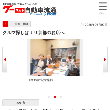
メニュー
企業・団体
2026年06月02日
クルマ探しはＪＵ京都のお店へ
リスナーに発進し
収録後に記念撮影
FM京都にラジ
JU京都