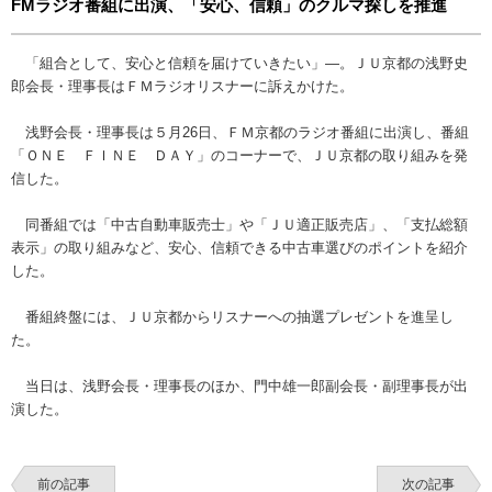
FMラジオ番組に出演、「安心、信頼」のクルマ探しを推進
「組合として、安心と信頼を届けていきたい」―。ＪＵ京都の浅野史
郎会長・理事長はＦＭラジオリスナーに訴えかけた。
浅野会長・理事長は５月26日、ＦＭ京都のラジオ番組に出演し、番組
「ＯＮＥ ＦＩＮＥ ＤＡＹ」のコーナーで、ＪＵ京都の取り組みを発
信した。
同番組では「中古自動車販売士」や「ＪＵ適正販売店」、「支払総額
表示」の取り組みなど、安心、信頼できる中古車選びのポイントを紹介
した。
番組終盤には、ＪＵ京都からリスナーへの抽選プレゼントを進呈し
た。
当日は、浅野会長・理事長のほか、門中雄一郎副会長・副理事長が出
演した。
前の記事
次の記事