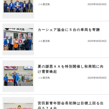
ＪＵ鹿児島
2025年09月26日
カーシェア協会に５台の車両を寄贈
ＪＵ鹿児島
2025年09月26日
夏の謝恩ＡＡを特別開催し秋商戦に向
け需要喚起
ＪＵ鹿児島
2025年08月06日
宮田新青年部会長初陣は目標上回る出
品５７４台