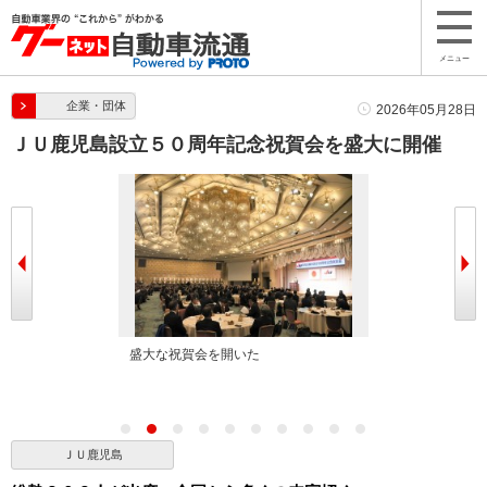
メニュー
企業・団体
2026年05月28日
ＪＵ鹿児島設立５０周年記念祝賀会を盛大に開催
盛大な祝賀会を開いた
宮路衆議院議員が祝辞を述べた
ＪＵ鹿児島