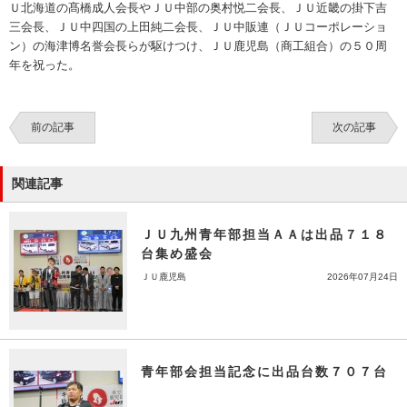
Ｕ北海道の髙橋成人会長やＪＵ中部の奥村悦二会長、ＪＵ近畿の掛下吉
三会長、ＪＵ中四国の上田純二会長、ＪＵ中販連（ＪＵコーポレーショ
ン）の海津博名誉会長らが駆けつけ、ＪＵ鹿児島（商工組合）の５０周
年を祝った。
前の記事
次の記事
関連記事
ＪＵ九州青年部担当ＡＡは出品７１８
台集め盛会
ＪＵ鹿児島
2026年07月24日
青年部会担当記念に出品台数７０７台