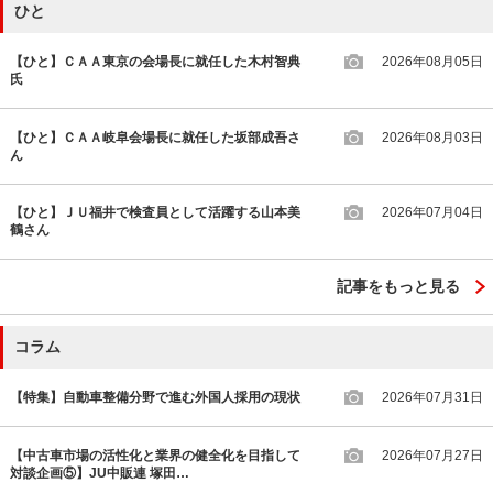
ひと
【ひと】ＣＡＡ東京の会場長に就任した木村智典
2026年08月05日
氏
【ひと】ＣＡＡ岐阜会場長に就任した坂部成吾さ
2026年08月03日
ん
【ひと】ＪＵ福井で検査員として活躍する山本美
2026年07月04日
鶴さん
記事をもっと見る
コラム
【特集】自動車整備分野で進む外国人採用の現状
2026年07月31日
【中古車市場の活性化と業界の健全化を目指して
2026年07月27日
対談企画⑤】JU中販連 塚田…