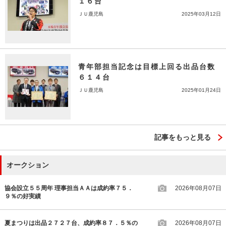
１６台
ＪＵ鹿児島
2025年03月12日
青年部担当記念は目標上回る出品台数
６１４台
ＪＵ鹿児島
2025年01月24日
記事をもっと見る
オークション
協会設立５５周年 理事担当ＡＡは成約率７５．
2026年08月07日
９％の好実績
夏まつりは出品２７２７台、成約率８７．５％の
2026年08月07日