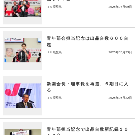
ＪＵ鹿児島
2025年07月09日
青年部会担当記念は出品台数６００台
超
ＪＵ鹿児島
2025年05月23日
新園会長・理事長を再選、６期目に入
る
ＪＵ鹿児島
2025年05月22日
青年部担当記念で出品台数新記録１０