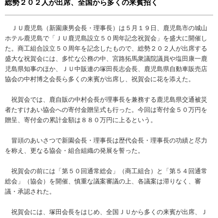
総勢２０２人が出席、全国から多くの来賓招く
ＪＵ鹿児島（新園康男会長・理事長）は５月１９日、鹿児島市の城山
ホテル鹿児島で「ＪＵ鹿児島設立５０周年記念祝賀会」を盛大に開催し
た。商工組合設立５０周年を記念したもので、総勢２０２人が出席する
盛大な祝賀会には、多忙な公務の中、宮路拓馬衆議院議員や塩田康一鹿
児島県知事のほか、ＪＵ中販連の塚田長志会長、鹿児島県自動車販売店
協会の中村博之会長ら多くの来賓が出席し、祝賀会に花を添えた。
祝賀会では、鹿自販の中村会長が理事長を兼務する鹿児島県交通被災
者たすけあい協会への寄付金贈呈式も行った。今回は寄付金５０万円を
贈呈、寄付金の累計金額は８８０万円に上るという。
冒頭のあいさつで新園会長・理事長は歴代会長・理事長の功績と尽力
を称え、更なる協会・組合組織の発展を誓った。
祝賀会の前には「第５０回通常総会」（商工組合）と「第５４回通常
総会」（協会）を開催、慎重な議案審議の上、各議案は滞りなく、審
議・承認された。
祝賀会には、塚田会長をはじめ、全国ＪＵから多くの来賓が出席、Ｊ