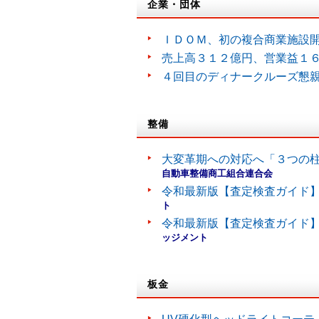
企業・団体
ＩＤＯＭ、初の複合商業施設
売上高３１２億円、営業益１
４回目のディナークルーズ懇
整備
大変革期への対応へ「３つの
自動車整備商工組合連合会
令和最新版【査定検査ガイド】
ト
令和最新版【査定検査ガイド】
ッジメント
板金