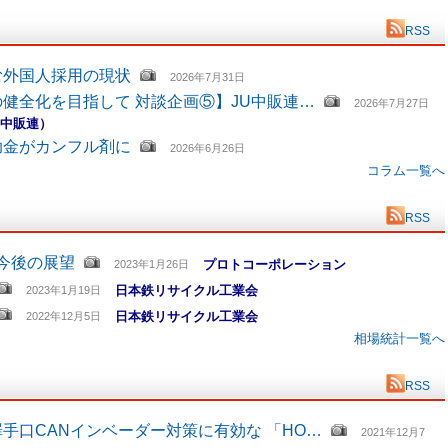
RSS
む外国人採用の現状
2026年7月31日
健全化を目指して 対談企画⑤】JU中販連…
2026年7月27日
U中販連）
助金がカンフル剤に
2026年6月26日
コラム一覧へ
RSS
と今後の展望
プロトコーポレーション
2023年1月26日
日本鉄リサイクル工業会
2023年1月19日
日本鉄リサイクル工業会
2022年12月5日
相場統計一覧へ
RSS
手口CANインベーダー対策に有効な 「HO…
2021年12月7