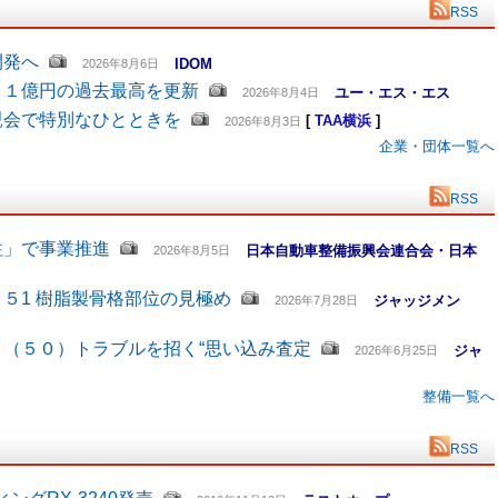
RSS
開発へ
IDOM
2026年8月6日
６１億円の過去最高を更新
ユー・エス・エス
2026年8月4日
親会で特別なひとときを
[
TAA横浜
]
2026年8月3日
企業・団体一覧へ
RSS
柱」で事業推進
日本自動車整備振興会連合会・日本
2026年8月5日
５1 樹脂製骨格部位の見極め
ジャッジメン
2026年7月28日
（５０）トラブルを招く“思い込み査定
ジャ
2026年6月25日
整備一覧へ
RSS