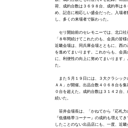
荷、成約台数は３６９８台、成約率は８
め、記念に相応しい盛会だった。入場者
し、多くの来場者で賑わった。
セリ開始前のセレモニーでは、北口社
「８年間続けてこれたのも、会員の皆様
近畿会場は、同兵庫会場とともに、西の
を進めてまいります。これからも、会員
に、利便性の向上に努めてまいります」
た。
また５月１９日には、３大クラシック
ＡＡ」が開催。出品台数４０６８台を集
０台を超えた。成約台数は３１４２台、
続いた。
笹井会場長は、「かねてから『応札力
『低価格帯コーナー』の成約も増えてき
したことのない出品店にも、一度、近畿