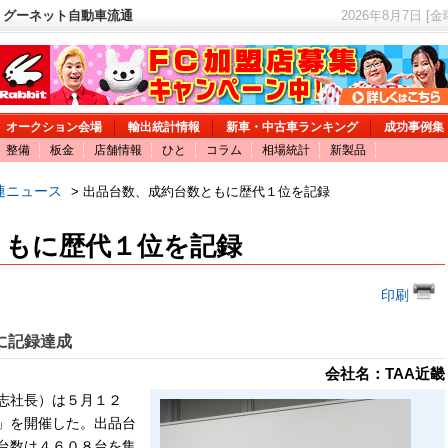
 グーネット自動車流通
2026年8月7日 [
オークション会場
輸出統計情報
新車・中古車ランキング
成功事例集
整備
板金
店舗情報
ひと
コラム
相場統計
新製品
連ニュース
> 出品台数、成約台数ともに歴代１位を記録
ともに歴代１位を記録
印刷
に記録達成
会社名：TAA近畿
志社長）は５月１２
」を開催した。出品台
台数は４６０８台を集