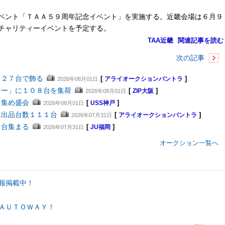
ベント「ＴＡＡ５９周年記念イベント」を実施する。近畿会場は６月９
チャリティーイベントを予定する。
TAA近畿
関連記事を読む
次の記事
４２７台で飾る
[
]
2026年08月01日
アライオークションバントラ
ナー」に１０８台を集荷
[
]
2026年08月01日
ZIP大阪
を集め盛会
[
]
2026年08月01日
USS神戸
は出品台数１１１台
[
]
2026年07月31日
アライオークションバントラ
２台集まる
[
]
2026年07月31日
JU福岡
オークション一覧へ
報掲載中！
ＡＵＴＯＷＡＹ！