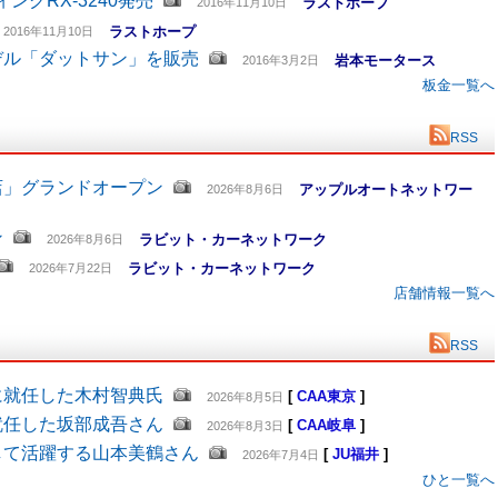
グRX-3240発売
ラストホープ
2016年11月10日
ラストホープ
2016年11月10日
デル「ダットサン」を販売
岩本モータース
2016年3月2日
板金一覧へ
RSS
店」グランドオープン
アップルオートネットワー
2026年8月6日
ン
ラビット・カーネットワーク
2026年8月6日
ラビット・カーネットワーク
2026年7月22日
店舗情報一覧へ
RSS
に就任した木村智典氏
[
CAA東京
]
2026年8月5日
就任した坂部成吾さん
[
CAA岐阜
]
2026年8月3日
して活躍する山本美鶴さん
[
JU福井
]
2026年7月4日
ひと一覧へ