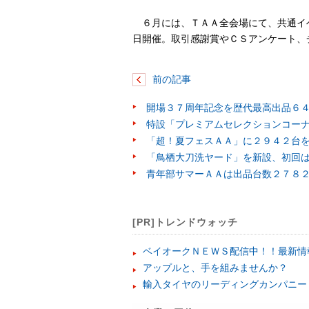
６月には、ＴＡＡ全会場にて、共通イ
日開催。取引感謝賞やＣＳアンケート、
前の記事
開場３７周年記念を歴代最高出品６
特設「プレミアムセレクションコー
「超！夏フェスＡＡ」に２９４２台
「鳥栖大刀洗ヤード」を新設、初回
青年部サマーＡＡは出品台数２７８
[PR]トレンドウォッチ
ベイオークＮＥＷＳ配信中！！最新情
アップルと、手を組みませんか？
輸入タイヤのリーディングカンパニー