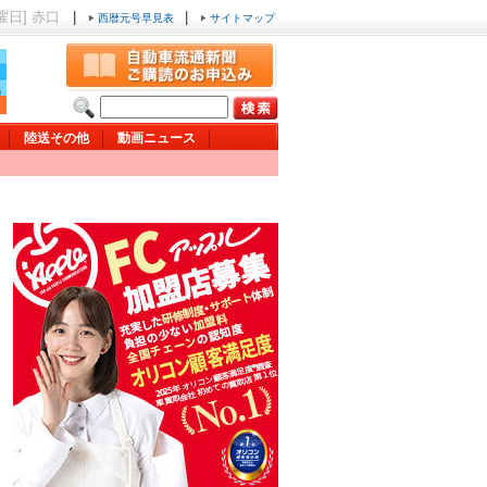
金曜日] 赤口
|
|
西暦元号早見表
サイトマップ
陸送その他
動画ニュース