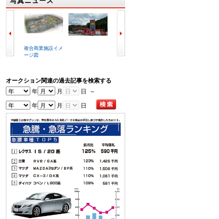
写真ニュース
複合商業施設イメ
ラビット北九州空
冒頭で挨拶する喜
写真は
ージ図
港店外観
谷辰夫会長
会場
オークション関連の過去記事を検索する
年
月
日 ～
年
月
日