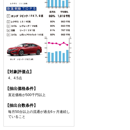
【対象評価点】
4、4.5点
【抽出価格条件】
直近価格が500千円以上
【抽出台数条件】
毎月50台以上の流通が過去6ヶ月連続し
ていること