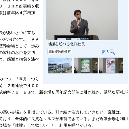
０．３％と好実績を収
数は前年比４㌽増加
長があいさつに立ち
のおかげです。ＴＡＡ
感謝を述べる北口社長
基幹会場として、歩み
拡大
の皆様のお声を大切
と、感謝と抱負を述べ
の一つ、「皐月まつり
荷、２週連続で４００
成約率７６．９％で、新会場８周年記念開催に引き続き、活発な応札が
の高い会場』を目指している。引き続き注力していきたい。直近は、
ており、全体的に良質なクルマが集荷できている。まだ近畿会場を利用
会場を『体験』して欲しい」と、利用を呼びかける。