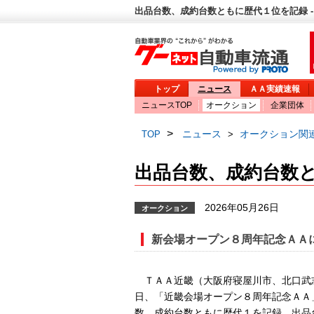
出品台数、成約台数ともに歴代１位を記録 -
トップ
ニュース
ＡＡ実績速報
ニュースTOP
オークション
企業団体
>
ニュース
オークション関
TOP
>
出品台数、成約台数
2026年05月26日
オークション
新会場オープン８周年記念ＡＡ
ＴＡＡ近畿（大阪府寝屋川市、北口武
日、「近畿会場オープン８周年記念ＡＡ
数、成約台数ともに歴代１を記録。出品