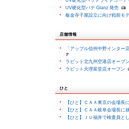
UV硬化型ヘッドライトコーティン
UV硬化型パテ Glanz 発売
板金寺子屋設立に向け戦前モ
店舗情報
「アップル信州中野インター
ク
ラビット北九州空港店オープ
ラビット天理富堂店オープン
ひと
【ひと】ＣＡＡ東京の会場長
【ひと】ＣＡＡ岐阜会場長に
【ひと】ＪＵ福井で検査員と