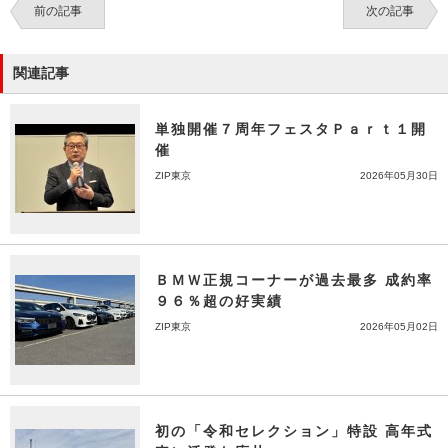
前の記事
次の記事
関連記事
単独開催７周年フェスタＰａｒｔ１開
催
ZIP東京
2026年05月30日
ＢＭＷ正規コーナーが過去最多 成約率
９６％超の好実績
ZIP東京
2026年05月02日
初の「令和セレクション」特設 高年式