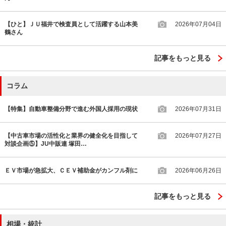
【ひと】ＪＵ福井で検査員として活躍する山本美
2026年07月04日
鶴さん
記事をもっと見る
コラム
【特集】自動車整備分野で進む外国人採用の現状
2026年07月31日
【中古車市場の活性化と業界の健全化を目指して
2026年07月27日
対談企画⑤】JU中販連 塚田…
ＥＶ市場が急拡大、ＣＥＶ補助金がカンフル剤に
2026年06月26日
記事をもっと見る
相場・統計