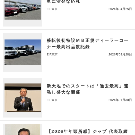
車に活発な応札
ZIP東京
2026年04月25日
移転後初特設ＭＢ正規ディーラーコー
ナー最高出品数記録
ZIP東京
2026年03月28日
新天地でのスタートは「過去最高」連
発し盛大な開催
ZIP東京
2026年01月30日
【2026年年頭所感】ジップ 代表取締