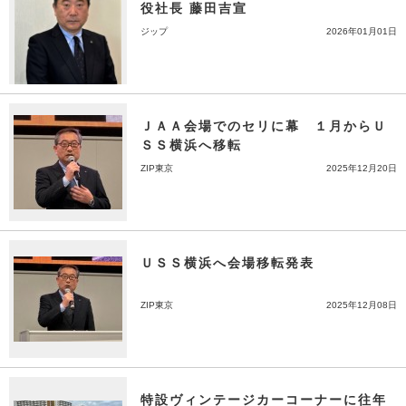
役社長 藤田吉宣
ジップ
2026年01月01日
ＪＡＡ会場でのセリに幕 １月からＵ
ＳＳ横浜へ移転
ZIP東京
2025年12月20日
ＵＳＳ横浜へ会場移転発表
ZIP東京
2025年12月08日
特設ヴィンテージカーコーナーに往年