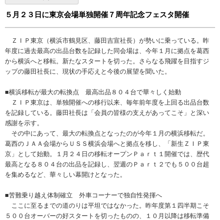
５月２３日に東京会場単独開催７周年記念フェスタ開催
ＺＩＰ東京（横浜市鶴見区、藤田吉宣社長）が勢いに乗っている。昨
年度に過去最高の出品台数を記録した同会場は、今年１月に拠点を葛西
から横浜へと移転。新たなスタートを切った。さらなる飛躍を目指すジ
ップの藤田社長に、現状の手応えと今後の展望を聞いた。
■横浜移転が最大の転換点 最高出品８０４台で華々しく始動
ＺＩＰ東京は、単独開催への移行以来、毎年前年度を上回る出品台数
を記録している。藤田社長は「会員の皆様の支えがあってこそ」と深い
感謝を示す。
その中にあって、最大の転換点となったのが今年１月の横浜移転だ。
葛西のＪＡＡ会場からＵＳＳ横浜会場へと拠点を移し、「新生ＺＩＰ東
京」として始動。１月２４日の移転オープンＰａｒｔ１開催では、歴代
最高となる８０４台の出品を記録し、翌週のＰａｒｔ２でも５００台超
を集めるなど、華々しい幕開けとなった。
■苦難乗り越え体制確立 外車コーナーで独自性発揮へ
ここに至るまでの道のりは平坦ではなかった。昨年度第１四半期こそ
５００台オーバーの好スタートを切ったものの、１０月以降は移転準備