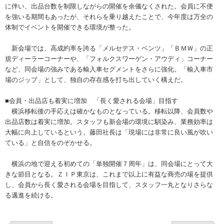
に伴い、出品台数を制限しながらの開催を余儀なくされた。会員に不便
を強いる期間もあったが、それらを乗り越えたことで、今年度は万全の
体制でイベントを開催できる環境が整った。
新会場では、高成約率を誇る「メルセデス・ベンツ」「ＢＭＷ」の正
規ディーラーコーナーや、「フォルクスワーゲン・アウディ」コーナー
など、同会場の強みである輸入車セグメントをさらに強化。「輸入車市
場のジップ」として、独自の存在感を打ち出していく構えだ。
■会員・出品店も着実に増加 「長く愛される会場」目指す
横浜移転後の手応えは確かなものとなっている。移転以降、会員数や
出品店数は着実に増加。スタッフも新会場の環境に馴染み、業務効率は
大幅に向上しているという。藤田社長は「現場には非常に良い風が吹い
ている」と自信をのぞかせる。
横浜の地で迎える初めての「単独開催７周年」は、同会場にとって大
きな節目となる。ＺＩＰ東京は、これまで以上に有益な商売の場を提供
し、会員から長く愛される会場を目指して、スタッフ一丸となりさらな
る邁進を続ける。