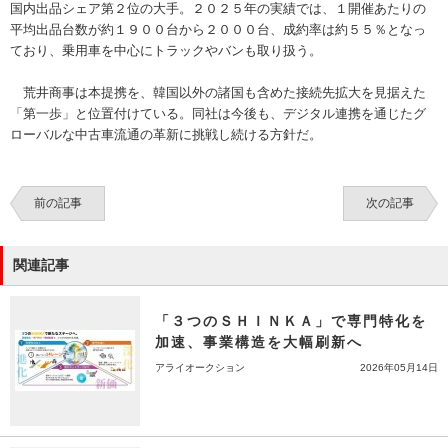
国内出品シェア第２位の大手。２０２５年の実績では、１開催あたりの
平均出品台数が約１９００台から２０００台、成約率は約５５％となっ
ており、乗用車を中心にトラックやバンも取り扱う。
荒井商事は本提携を、韓国以外の諸国も含めた接続先拡大を見据えた
「第一歩」と位置付けている。同社は今後も、デジタル連携を通じたグ
ローバルな中古車流通の革新に挑戦し続ける方針だ。
前の記事
次の記事
関連記事
「３つのＳＨＩＮＫＡ」で専門特化を
加速、事業構造を大幅刷新へ
アライオークション
2026年05月14日