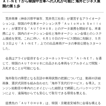
ＡＩ-ＮＥＴから韓国中古車への入札が可能に 海外ビジネス展
開の第１歩
荒井商事（神奈川県平塚市、荒井亮三社長）が運営するアライオーク
ションは、韓国の中古車オークション大手「ＡｕｔｏＨｕｂ Ｓｅｌｌｃ
ａｒ」が運営する「ＡＵＴＯＨＵＢ」とのデータ連携を開始する。本連
携により、国内のオークション会社と海外オークシ ョン会場とのシステ
ム接続を実現。これに伴い、６月１０日のサービス開始に先駆け、５月
１３日より「ＡＩ-ＮＥＴ」上での出品車両データの事前公開をスタート
した。
会員はアライが提供するインターネットサービス「ＡＩ-ＮＥＴ」を通
じて、韓国のＡＵＴＯＨＵＢに出品される車両をリアルタイムで閲覧・
入札することが可能になる。
海外取引の障壁となる言語や車両状態の把握については、動画や詳細
画像、選択式回答を組み合わせた「海外下見代行サービス」を導入。エ
ンジン始動音や車内のニオイといった細部まで網羅したパッケージプラ
ンにより、遠隔地からでも安心して取引できる環境を整える。
提携先の「ＡＵＴＯＨＵＢ」は、韓国・京畿道安城市に会場を構える