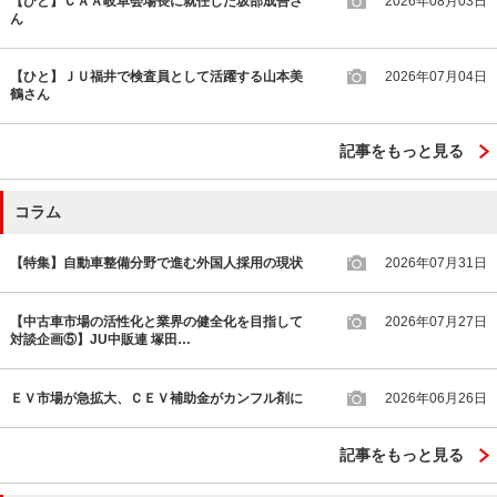
【ひと】ＣＡＡ岐阜会場長に就任した坂部成吾さ
2026年08月03日
ん
【ひと】ＪＵ福井で検査員として活躍する山本美
2026年07月04日
鶴さん
記事をもっと見る
コラム
【特集】自動車整備分野で進む外国人採用の現状
2026年07月31日
【中古車市場の活性化と業界の健全化を目指して
2026年07月27日
対談企画⑤】JU中販連 塚田…
ＥＶ市場が急拡大、ＣＥＶ補助金がカンフル剤に
2026年06月26日
記事をもっと見る