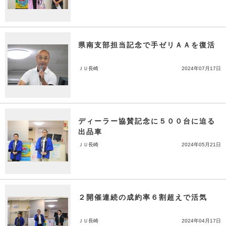
県南支部担当記念で手ゼリＡＡを復活
ＪＵ長崎
2024年07月17日
ディーラー協賛記念に５００台に迫る
出品車
ＪＵ長崎
2024年05月21日
２開催連続の成約率６割超えで活気
ＪＵ長崎
2024年04月17日