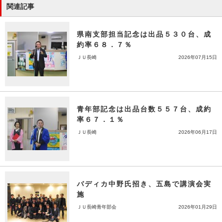
関連記事
県南支部担当記念は出品５３０台、成
約率６８．７％
ＪＵ長崎
2026年07月15日
青年部記念は出品台数５５７台、成約
率６７．１％
ＪＵ長崎
2026年06月17日
バディカ中野氏招き、五島で講演会実
施
ＪＵ長崎青年部会
2026年01月29日