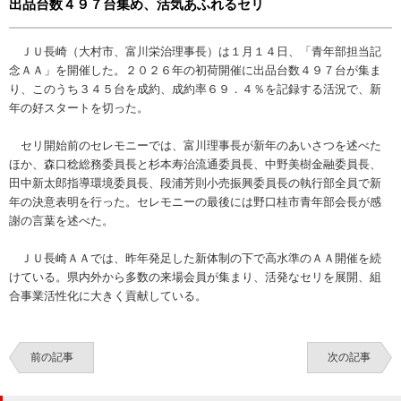
出品台数４９７台集め、活気あふれるセリ
ＪＵ長崎（大村市、富川栄治理事長）は１月１４日、「青年部担当記
念ＡＡ」を開催した。２０２６年の初荷開催に出品台数４９７台が集ま
り、このうち３４５台を成約、成約率６９．４％を記録する活況で、新
年の好スタートを切った。
セリ開始前のセレモニーでは、富川理事長が新年のあいさつを述べた
ほか、森口稔総務委員長と杉本寿治流通委員長、中野美樹金融委員長、
田中新太郎指導環境委員長、段浦芳則小売振興委員長の執行部全員で新
年の決意表明を行った。セレモニーの最後には野口桂市青年部会長が感
謝の言葉を述べた。
ＪＵ長崎ＡＡでは、昨年発足した新体制の下で高水準のＡＡ開催を続
けている。県内外から多数の来場会員が集まり、活発なセリを展開、組
合事業活性化に大きく貢献している。
前の記事
次の記事