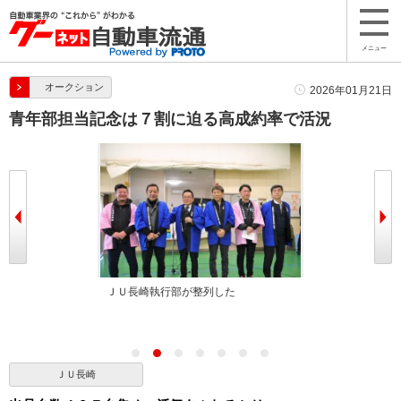
メニュー
オークション
2026年01月21日
青年部担当記念は７割に迫る高成約率で活況
いさつを述べた
ＪＵ長崎執行部が整列した
左から杉本流通
中野金融委員長
ＪＵ長崎