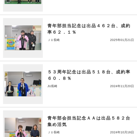
青年部担当記念は出品４６２台、成約
率６２．１％
ＪＵ長崎
2025年01月21日
５３周年記念は出品５１８台、成約率
６０．８％
JU長崎
2024年11月20日
青年部会担当記念ＡＡは出品５８２台
集め活気
ＪＵ長崎
2024年10月16日