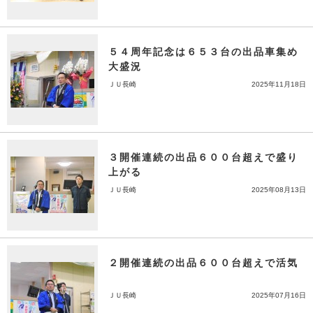
５４周年記念は６５３台の出品車集め
大盛況
ＪＵ長崎
2025年11月18日
３開催連続の出品６００台超えで盛り
上がる
ＪＵ長崎
2025年08月13日
２開催連続の出品６００台超えで活気
ＪＵ長崎
2025年07月16日