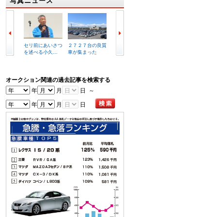
写真ニュース
セリ前にあいさつ
２７２７台の良質
複合商業施設イメ
ラビッ
を述べる小久…
車が集まった
ージ図
港店外
オークション関連の過去記事を検索する
年
月
日 ～
年
月
日