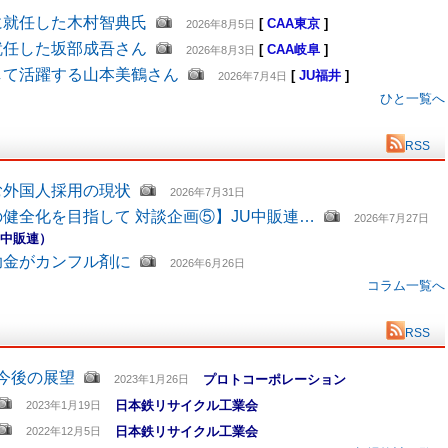
に就任した木村智典氏
[
CAA東京
]
2026年8月5日
就任した坂部成吾さん
[
CAA岐阜
]
2026年8月3日
して活躍する山本美鶴さん
[
JU福井
]
2026年7月4日
ひと一覧へ
RSS
む外国人採用の現状
2026年7月31日
健全化を目指して 対談企画⑤】JU中販連…
2026年7月27日
U中販連）
助金がカンフル剤に
2026年6月26日
コラム一覧へ
RSS
と今後の展望
プロトコーポレーション
2023年1月26日
日本鉄リサイクル工業会
2023年1月19日
日本鉄リサイクル工業会
2022年12月5日