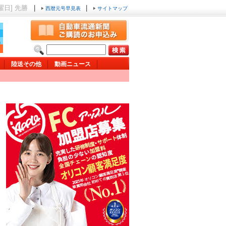
土曜日] 先勝
|
|
西暦元号早見表
サイトマップ
陸送その他
動画ニュース