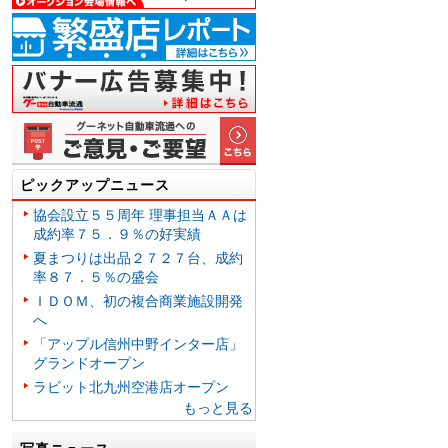
ピックアップニュース
協会設立５５周年 理事担当ＡＡは
成約率７５．９％の好実績
夏まつりは出品２７２７台、成約
率８７．５％の盛会
ＩＤＯＭ、初の複合商業施設開発
へ
「アップル信州中野インター店」
グランドオープン
ラビット北九州空港店オープン
もっと見る