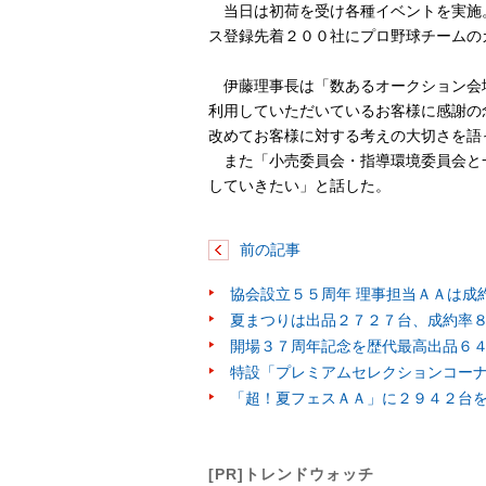
当日は初荷を受け各種イベントを実施
ス登録先着２００社にプロ野球チームの
伊藤理事長は「数あるオークション会
利用していただいているお客様に感謝の
改めてお客様に対する考えの大切さを語
また「小売委員会・指導環境委員会と
していきたい」と話した。
前の記事
協会設立５５周年 理事担当ＡＡは成
夏まつりは出品２７２７台、成約率
開場３７周年記念を歴代最高出品６
特設「プレミアムセレクションコー
「超！夏フェスＡＡ」に２９４２台
[PR]トレンドウォッチ