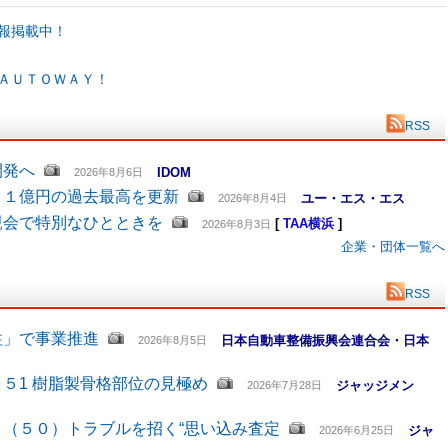
報掲載中！
ＡＵＴＯＷＡＹ！
RSS
開発へ
IDOM
2026年8月6日
６１億円の過去最高を更新
ユー・エス・エス
2026年8月4日
親会で特別なひとときを
[
TAA横浜
]
2026年8月3日
企業・団体一覧へ
RSS
柱」で事業推進
日本自動車整備振興会連合会・日本
2026年8月5日
５1 樹脂製骨格部位の見極め
ジャッジメン
2026年7月28日
（５０）トラブルを招く“思い込み査定
ジャ
2026年6月25日