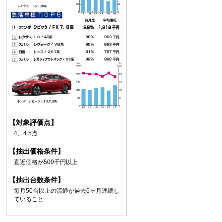
【対象評価点】
4、4.5点
【抽出価格条件】
直近価格が500千円以上
【抽出台数条件】
毎月50台以上の流通が過去6ヶ月連続し
ていること