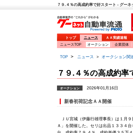
７９.４％の高成約率で好スタート - グー
トップ
ニュース
ＡＡ実績速報
ニュースTOP
オークション
企業団体
>
ニュース
オークション関
TOP
>
７９.４％の高成約率
2026年01月16日
オークション
新春初荷記念ＡＡ開催
ＪＵ宮城（伊藤行雄理事長）は１月９
Ａ」を開催した。セリは出品１３３４台
台、成約率７９.４％、成約単価３５万