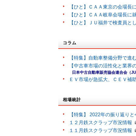
【ひと】ＣＡＡ東京の会場長
【ひと】ＣＡＡ岐阜会場長に
【ひと】ＪＵ福井で検査員と
コラム
【特集】自動車整備分野で進
【中古車市場の活性化と業界の
日本中古自動車販売協会連合会（J
ＥＶ市場が急拡大、ＣＥＶ補
相場統計
【特集】 2022年の振り返り
１２月鉄スクラップ市況情報
１１月鉄スクラップ市況情報