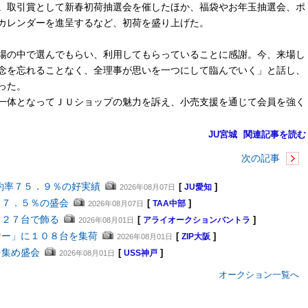
。取引賞として新春初荷抽選会を催したほか、福袋やお年玉抽選会、ポ
カレンダーを進呈するなど、初荷を盛り上げた。
場の中で選んでもらい、利用してもらっていることに感謝。今、来場し
念を忘れることなく、全理事が思いを一つにして臨んでいく」と話し、
った。
一体となってＪＵショップの魅力を訴え、小売支援を通じて会員を強く
JU宮城
関連記事を読む
次の記事
約率７５．９％の好実績
[
]
2026年08月07日
JU愛知
８７．５％の盛会
[
]
2026年08月07日
TAA中部
４２７台で飾る
[
]
2026年08月01日
アライオークションバントラ
ナー」に１０８台を集荷
[
]
2026年08月01日
ZIP大阪
を集め盛会
[
]
2026年08月01日
USS神戸
オークション一覧へ