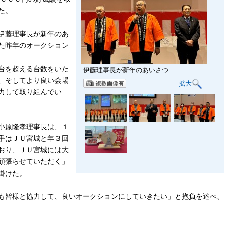
た。
伊藤理事長が新年のあ
た昨年のオークション
台を超える台数をいた
伊藤理事長が新年のあいさつ
、そしてより良い会場
拡大
力して取り組んでい
小原隆孝理事長は、１
手はＪＵ宮城と年３回
おり、ＪＵ宮城には大
頑張らせていただく」
掛けた。
も皆様と協力して、良いオークションにしていきたい」と抱負を述べ、