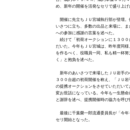
め、新年の開催を活発なセリで盛り上げ
開催に先立ちＪＵ宮城執行部が登壇。
いさつに立ち、多数の出品と来場に、ま
への参加に感謝の言葉を述べた。
続けて「初荷オークションに１３００
だいた。今年もＪＵ宮城は、昨年度同様
を作るべく、役職員一同、私も精一杯努
く」と抱負を述べた。
新年のあいさつで来場したＪＵ岩手の
３００台超の初荷開催を称え、「ＪＵ岩
の提携オークションをさせていただいて
変お世話になっている。今年も一生懸命
と謝辞を述べ、提携開催時の協力を呼び
最後に千葉榮一郎流通委員長が「今年
セリ開始となった。