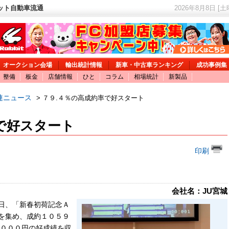
ネット自動車流通
2026年8月8日 [
オークション会場
輸出統計情報
新車・中古車ランキング
成功事例集
整備
板金
店舗情報
ひと
コラム
相場統計
新製品
連ニュース
> ７９.４％の高成約率で好スタート
で好スタート
印刷
会社名：JU宮城
日、「新春初荷記念Ａ
を集め、成約１０５９
４０００円の好成績を収