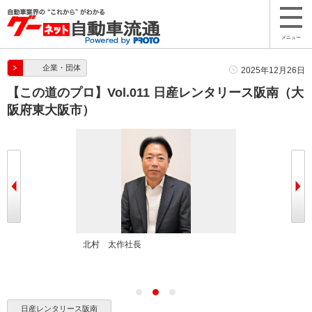
メニュー
企業・団体
2025年12月26日
【この道のプロ】Vol.011 日産レンタリース阪南（大
阪府東大阪市）
北村 太作社長
日産レンタリー
日産レンタリース阪南