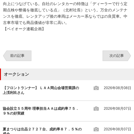
向上につなげている。自社のレンタカーの特徴は「ディーラーで行う定
期点検や整備を徹底している点」（北村社長）という。万全のメンテナ
ンスを徹底、レンタアップ後の車両はメーカー系ならではの良質車。中
古車市場でも商品価値が非常に高い。
【ベイオーク連載企画】
前の記事
次の記事
オークション
【フロントランナー】 ＬＡＡ岡山会場営業課の
2026年08月08日
上渓利玖さん
協会設立５５周年 理事担当ＡＡは成約率７５．
2026年08月07日
９％の好実績
夏まつりは出品２７２７台、成約率８７．５％の
2026年08月07日
盛会