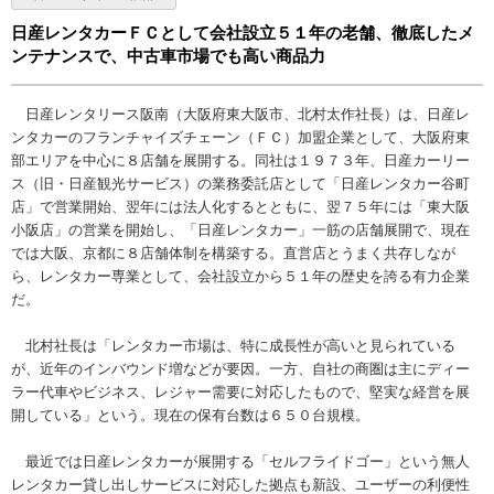
日産レンタカーＦＣとして会社設立５１年の老舗、徹底したメ
ンテナンスで、中古車市場でも高い商品力
日産レンタリース阪南（大阪府東大阪市、北村太作社長）は、日産レ
ンタカーのフランチャイズチェーン（ＦＣ）加盟企業として、大阪府東
部エリアを中心に８店舗を展開する。同社は１９７３年、日産カーリー
ス（旧・日産観光サービス）の業務委託店として「日産レンタカー谷町
店」で営業開始、翌年には法人化するとともに、翌７５年には「東大阪
小阪店」の営業を開始し、「日産レンタカー」一筋の店舗展開で、現在
では大阪、京都に８店舗体制を構築する。直営店とうまく共存しなが
ら、レンタカー専業として、会社設立から５１年の歴史を誇る有力企業
だ。
北村社長は「レンタカー市場は、特に成長性が高いと見られている
が、近年のインバウンド増などが要因。一方、自社の商圏は主にディー
ラー代車やビジネス、レジャー需要に対応したもので、堅実な経営を展
開している」という。現在の保有台数は６５０台規模。
最近では日産レンタカーが展開する「セルフライドゴー」という無人
レンタカー貸し出しサービスに対応した拠点も新設、ユーザーの利便性