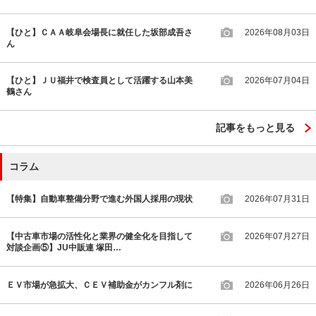
【ひと】ＣＡＡ岐阜会場長に就任した坂部成吾さ
2026年08月03日
ん
【ひと】ＪＵ福井で検査員として活躍する山本美
2026年07月04日
鶴さん
記事をもっと見る
コラム
【特集】自動車整備分野で進む外国人採用の現状
2026年07月31日
【中古車市場の活性化と業界の健全化を目指して
2026年07月27日
対談企画⑤】JU中販連 塚田…
ＥＶ市場が急拡大、ＣＥＶ補助金がカンフル剤に
2026年06月26日