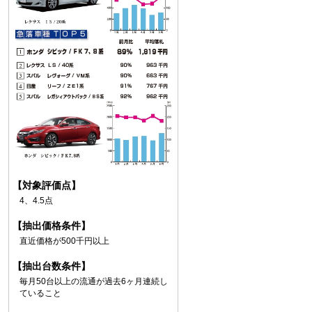
【対象評価点】
4、4.5点
【抽出価格条件】
直近価格が500千円以上
【抽出台数条件】
毎月50台以上の流通が過去6ヶ月連続し
ていること