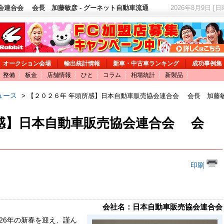
会連合会 会長 加藤敏彦 - グーネット自動車流通
2026年8月9日 [
オークション会場
輸出統計情報
新車・中古車ランキング
成功事例集
整備
板金
店舗情報
ひと
コラム
相場統計
新製品
ュース
> 【２０２６年 年頭所感】日本自動車販売協会連合会 会長 加藤
感】日本自動車販売協会連合会 会
印刷
会社名：日本自動車販売協会連合会
26年の新春を迎え、謹ん