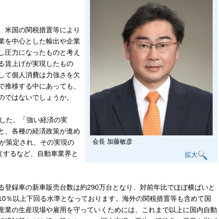
、米国の関税措置等により
業を中心とした輸出や企業
し圧力になったものと考え
える賃上げが実現したもの
して個人消費は力強さを欠
で推移する中にあっても、
のではないでしょうか。
した。「強い経済の実
と、各種の経済政策が進め
会長 加藤敏彦
策が策定され、その実現の
立するなど、自動車業界と
拡大
登録車の新車販売台数は約290万台となり、対前年比でほぼ横ばいと
10％以上下回る水準となっております。海外の関税措置等も含めて国
産業の生産現場や雇用を守っていくためには、これまで以上に国内自動