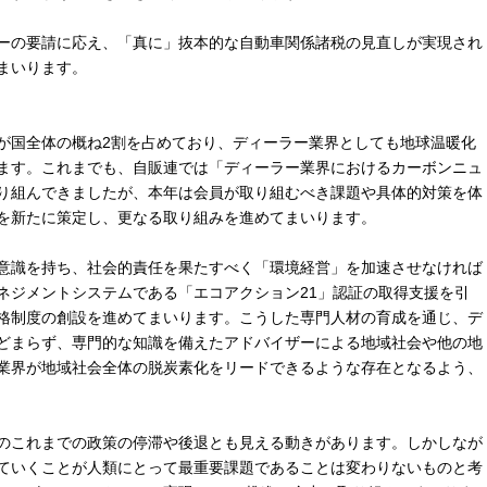
ーの要請に応え、「真に」抜本的な自動車関係諸税の見直しが実現され
まいります。
国全体の概ね2割を占めており、ディーラー業界としても地球温暖化
ます。これまでも、自販連では「ディーラー業界におけるカーボンニュ
り組んできましたが、本年は会員が取り組むべき課題や具体的対策を体
を新たに策定し、更なる取り組みを進めてまいります。
意識を持ち、社会的責任を果たすべく「環境経営」を加速させなければ
ネジメントシステムである「エコアクション21」認証の取得支援を引
格制度の創設を進めてまいります。こうした専門人材の育成を通じ、デ
どまらず、専門的な知識を備えたアドバイザーによる地域社会や他の地
業界が地域社会全体の脱炭素化をリードできるような存在となるよう、
のこれまでの政策の停滞や後退とも見える動きがあります。しかしなが
ていくことが人類にとって最重要課題であることは変わりないものと考