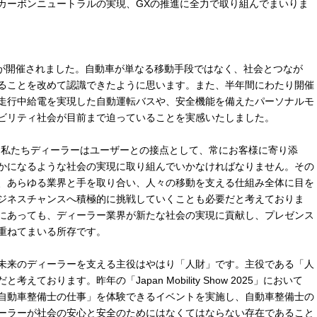
カーボンニュートラルの実現、GXの推進に全力で取り組んでまいりま
w 2025」が開催されました。自動車が単なる移動手段ではなく、社会とつなが
ることを改めて認識できたように思います。また、半年間にわたり開催
走行中給電を実現した自動運転バスや、安全機能を備えたパーソナルモ
ビリティ社会が目前まで迫っていることを実感いたしました。
私たちディーラーはユーザーとの接点として、常にお客様に寄り添
かになるような社会の実現に取り組んでいかなければなりません。その
、あらゆる業界と手を取り合い、人々の移動を支える仕組み全体に目を
ジネスチャンスへ積極的に挑戦していくことも必要だと考えておりま
にあっても、ディーラー業界が新たな社会の実現に貢献し、プレゼンス
重ねてまいる所存です。
未来のディーラーを支える主役はやはり「人財」です。主役である「人
ております。昨年の「Japan Mobility Show 2025」において
自動車整備士の仕事」を体験できるイベントを実施し、自動車整備士の
ーラーが社会の安心と安全のためにはなくてはならない存在であること