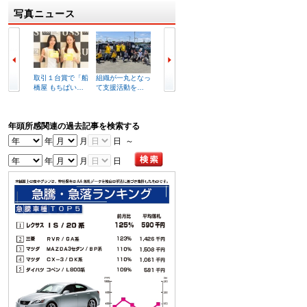
写真ニュース
取引１台賞で「船
組織が一丸となっ
セリ前にあいさつ
２７２
橋屋 もちぱい…
て支援活動を…
を述べる小久…
車が集
年頭所感関連の過去記事を検索する
年
月
日 ～
年
月
日