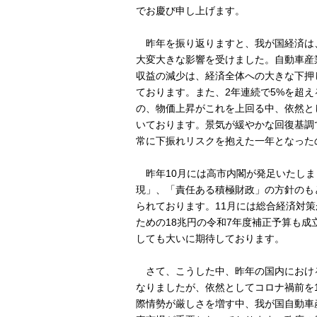
でお慶び申し上げます。
昨年を振り返りますと、我が国経済は
大変大きな影響を受けました。自動車産
収益の減少は、経済全体への大きな下押
ております。また、2年連続で5%を超
の、物価上昇がこれを上回る中、依然と
いております。景気が緩やかな回復基調
常に下振れリスクを抱えた一年となった
昨年10月には高市内閣が発足いたしま
現」、「責任ある積極財政」の方針のも
られております。11月には総合経済対
ための18兆円の令和7年度補正予算も成
しても大いに期待しております。
さて、こうした中、昨年の国内における
なりましたが、依然としてコロナ禍前を
際情勢が厳しさを増す中、我が国自動車