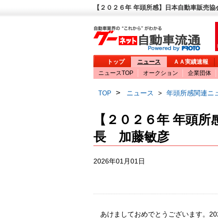
【２０２６年 年頭所感】日本自動車販売協
トップ
ニュース
ＡＡ実績速報
ニュースTOP
オークション
企業団体
>
ニュース
年頭所感関連ニ
TOP
>
【２０２６年 年頭所
長 加藤敏彦
2026年01月01日
あけましておめでとうございます。20