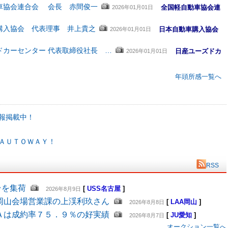
車協会連合会 会長 赤間俊一
全国軽自動車協会連
2026年01月01日
購入協会 代表理事 井上貴之
日本自動車購入協会
2026年01月01日
ドカーセンター 代表取締役社長 …
日産ユーズドカ
2026年01月01日
年頭所感一覧へ
報掲載中！
ＡＵＴＯＷＡＹ！
RSS
台を集荷
[
USS名古屋
]
2026年8月9日
岡山会場営業課の上渓利玖さん
[
LAA岡山
]
2026年8月8日
Ａは成約率７５．９％の好実績
[
JU愛知
]
2026年8月7日
オークション一覧へ