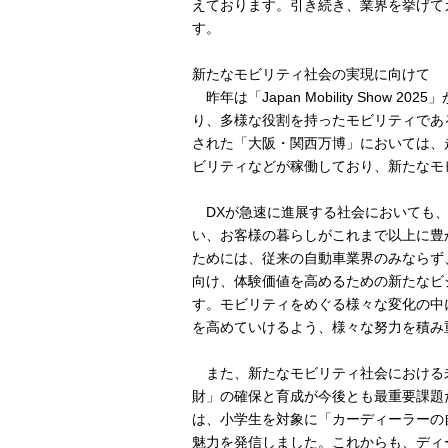
えております。引き続き、業界を挙げて
す。
新たなモビリティ社会の実現に向けて
昨年は「Japan Mobility Sho
り、多様な役割を持ったモビリティであ
された「大阪・関西万博」においては、
ビリティなどが稼働しており、新たなモ
DXが急速に進展する社会においても、
い、お客様の暮らしがこれまで以上に豊
ためには、従来の自動車業界のみならず
向け、体験価値を高めるための新たなビ
す。モビリティをめぐる様々な変化の中
を高めていけるよう、様々な努力を積み
また、新たなモビリティ社会における
財」の確保と育成が今後とも最重要課題だと考え
は、小学生を対象に「カーディーラーの
魅力を発信しました。これからも、ディ