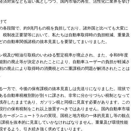
経済対策なども追い風としつつ、国内市場の再生、活性化に業界を挙げ
けて
各段階で、約9兆円もの税を負担しており、諸外国と比べても大変に
、税制改正要望等において、私たちは自動車取得時の負担軽減、重量及
どの自動車関係諸税の抜本見直しを要望してまいりました。
税及び軽油引取税のいわゆる暫定税率が廃止され、また、令和8年度
能割の廃止等が決定されたことにより、自動車ユーザーの負担が軽減さ
割の廃止により取得時の消費税との二重課税の問題が解消されたことは
。
る一方で、今後の保有課税の抜本見直しは先送りになりました。現状で
ある自動車税種別割が別々に課され、非常に分かりづらい税制となって
残存したままであり、ガソリン税と同様に見直す必要があります。この
現行の保有税制をこれ以上放置すべきではありません。国内自動車市場
るカーボンニュートラルの実現、国税と地方税の一体的見直し等の観点
有課税を抜本的に見直していかなければなりません。重量及び環境性能
現するよう、引き続き強く求めてまいります。