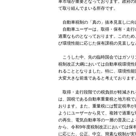
車市場が重要となっております。政府の
て取り組んでまいる所存です。
自動車税制の「真の」抜本見直しに向
自動車ユーザーは、取得・保有・走行の
過重なものとなっております。このため
び環境性能に応じた保有課税の見直しな
こうした中、先の臨時国会ではガソリン
税制改正大綱においては自動車税環境性
れることとなりました。特に、環境性能
大変大きな前進であると考えております
取得・走行段階での税負担が軽減され
は、国税である自動車重量税と地方税で
おります。また、重量税には暫定税率が
ようにユーザーから見て、複雑で過重な
の再生、電気自動車等の一層の普及によ
から、令和9年度税制改正においては保
に応じた、公正、中立、簡素な税制が実