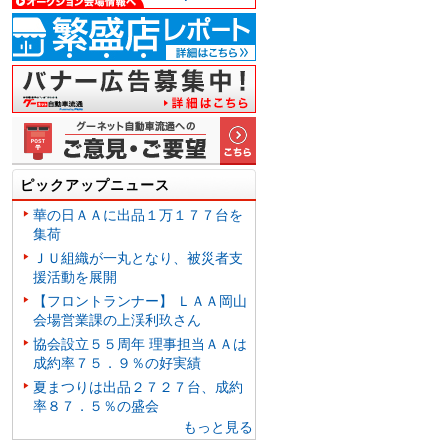
ピックアップニュース
華の日ＡＡに出品１万１７７台を
集荷
ＪＵ組織が一丸となり、被災者支
援活動を展開
【フロントランナー】 ＬＡＡ岡山
会場営業課の上渓利玖さん
協会設立５５周年 理事担当ＡＡは
成約率７５．９％の好実績
夏まつりは出品２７２７台、成約
率８７．５％の盛会
もっと見る