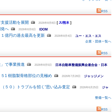
RSS
者支援活動を展開
[
JU熊本
]
2026年8月8日
開発へ
IDOM
2026年8月6日
６１億円の過去最高を更新
ユー・エス・エス
2026年8月4日
企業・団体一覧へ
RSS
柱」で事業推進
日本自動車整備振興会連合会・日本
2026年8月5日
５1 樹脂製骨格部位の見極め
ジャッジメン
2026年7月28日
（５０）トラブルを招く“思い込み査定
ジャ
2026年6月25日
整備一覧へ
RSS