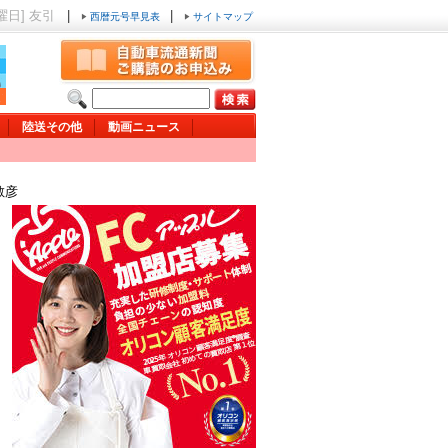
日曜日] 友引
|
|
西暦元号早見表
サイトマップ
陸送その他
動画ニュース
敏彦