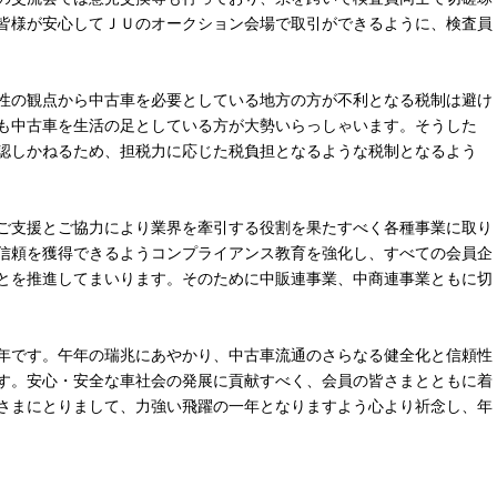
皆様が安心してＪＵのオークション会場で取引ができるように、検査員
性の観点から中古車を必要としている地方の方が不利となる税制は避け
も中古車を生活の足としている方が大勢いらっしゃいます。そうした
認しかねるため、担税力に応じた税負担となるような税制となるよう
ご支援とご協力により業界を牽引する役割を果たすべく各種事業に取り
信頼を獲得できるようコンプライアンス教育を強化し、すべての会員企
とを推進してまいります。そのために中販連事業、中商連事業ともに切
年です。午年の瑞兆にあやかり、中古車流通のさらなる健全化と信頼性
す。安心・安全な車社会の発展に貢献すべく、会員の皆さまとともに着
さまにとりまして、力強い飛躍の一年となりますよう心より祈念し、年