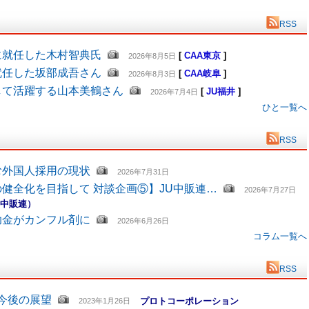
RSS
に就任した木村智典氏
[
CAA東京
]
2026年8月5日
就任した坂部成吾さん
[
CAA岐阜
]
2026年8月3日
して活躍する山本美鶴さん
[
JU福井
]
2026年7月4日
ひと一覧へ
RSS
む外国人採用の現状
2026年7月31日
健全化を目指して 対談企画⑤】JU中販連…
2026年7月27日
U中販連）
助金がカンフル剤に
2026年6月26日
コラム一覧へ
RSS
と今後の展望
プロトコーポレーション
2023年1月26日