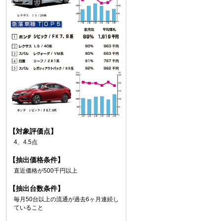
【対象評価点】
4、4.5点
【抽出価格条件】
直近価格が500千円以上
【抽出台数条件】
毎月50台以上の流通が過去6ヶ月連続し
ていること