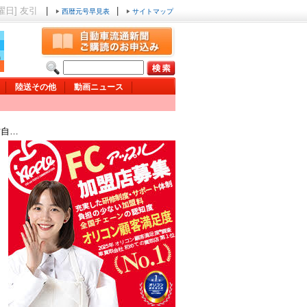
日曜日] 友引
|
|
西暦元号早見表
サイトマップ
陸送その他
動画ニュース
古自…