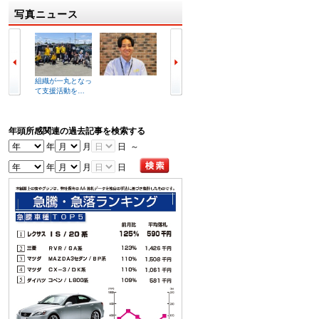
写真ニュース
組織が一丸となっ
セリ前にあいさつ
２７２７台の良質
複合商
て支援活動を…
を述べる小久…
車が集まった
ージ図
年頭所感関連の過去記事を検索する
年
月
日 ～
年
月
日