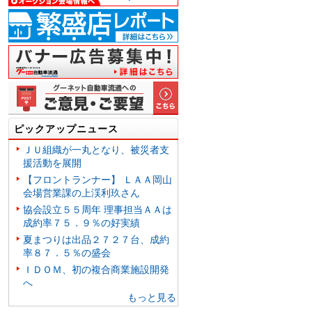
ピックアップニュース
ＪＵ組織が一丸となり、被災者支
援活動を展開
【フロントランナー】 ＬＡＡ岡山
会場営業課の上渓利玖さん
協会設立５５周年 理事担当ＡＡは
成約率７５．９％の好実績
夏まつりは出品２７２７台、成約
率８７．５％の盛会
ＩＤＯＭ、初の複合商業施設開発
へ
もっと見る