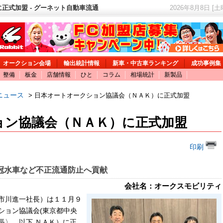
正式加盟 - グーネット自動車流通
2026年8月8日 [
オークション会場
輸出統計情報
新車・中古車ランキング
成功事例集
整備
板金
店舗情報
ひと
コラム
相場統計
新製品
ニュース
> 日本オートオークション協議会（ＮＡＫ）に正式加盟
ョン協議会（ＮＡＫ）に正式加盟
印刷
冠水車など不正流通防止へ貢献
会社名：オークスモビリティ
市川進一社長）は１１月９
ション協議会(東京都中央
長〉、以下 ＮＡＫ）に正