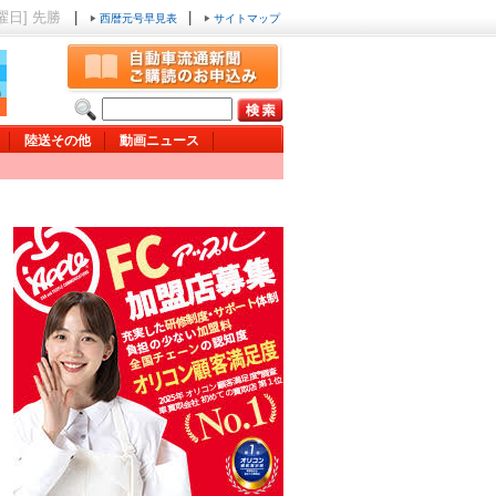
土曜日] 先勝
|
|
西暦元号早見表
サイトマップ
陸送その他
動画ニュース