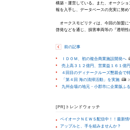
構築・運営している。また、オークショ
報を入手し、データベースの充実に努め
オークスモビリティは、今回の加盟に
啓発などを通じ、損害車両等の『透明性
前の記事
ＩＤＯＭ、初の複合商業施設開発へ
売上高３１２億円、営業益１６１億
４回目のディナークルーズ懇親会で
「第４回 海の清掃活動」を実施
2
九州会場の地元・小郡市に企業版ふ
[PR]トレンドウォッチ
ベイオークＮＥＷＳ配信中！！最新情
アップルと、手を組みませんか？