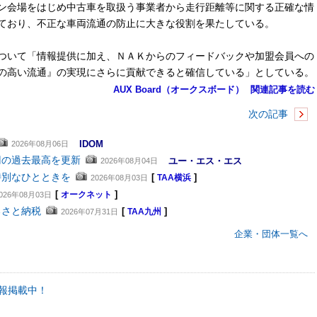
ン会場をはじめ中古車を取扱う事業者から走行距離等に関する正確な情
ており、不正な車両流通の防止に大きな役割を果たしている。
ついて「情報提供に加え、ＮＡＫからのフィードバックや加盟会員への
の高い流通』の実現にさらに貢献できると確信している」としている。
AUX Board（オークスボード）
関連記事を読む
次の記事
IDOM
2026年08月06日
円の過去最高を更新
ユー・エス・エス
2026年08月04日
特別なひとときを
[
]
2026年08月03日
TAA横浜
[
]
026年08月03日
オークネット
るさと納税
[
]
2026年07月31日
TAA九州
企業・団体一覧へ
報掲載中！