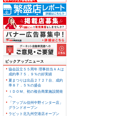
ピックアップニュース
協会設立５５周年 理事担当ＡＡは
成約率７５．９％の好実績
夏まつりは出品２７２７台、成約
率８７．５％の盛会
ＩＤＯＭ、初の複合商業施設開発
へ
「アップル信州中野インター店」
グランドオープン
ラビット北九州空港店オープン