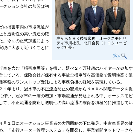
ークション会社の加盟は初
どの損害車両の市場流通が
止と透明性の高い流通の確
左からＮＡＫ後藤常務、オークスモビリ
た。今回の正式加盟によっ
ティ市川社長、北口会長（トヨタユーゼ
実現に大きく近づくことに
ック社長）
拡大
行車を含む「損害車両等」を扱い、延べ２４万社超のバイヤーが参加す
営している。保険会社が保有する事故全損車等を高価格で透明性高く販
種事務のワンストップ受託による事務負担の軽減を実現している。
２１年より、冠水車の不正流通防止の観点からＮＡＫへ関連データを提
に伴い、冠水車の一層の増加・市場流通が見込まれる中、オークスモビ
して、不正流通を防止し透明性の高い流通の確保を積極的に推進してい
４月１日にオークション事業者の大同団結の下に発足。中古車業界の健
め、「走行メーター管理システム」を開発し、事業者間ネットワークを