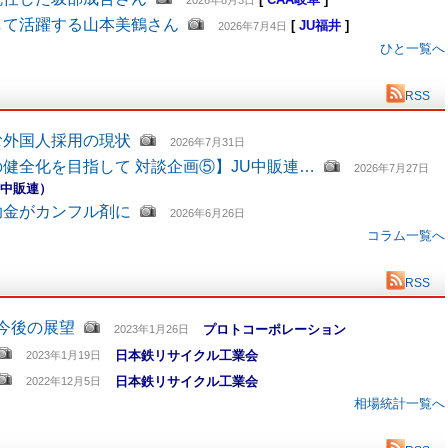
2026年8月3日
して活躍する山本美鶴さん
[
JU福井
]
2026年7月4日
ひと一覧へ
RSS
む外国人採用の現状
2026年7月31日
健全化を目指して 対談企画⑤】JU中販連…
2026年7月27日
U中販連）
助金がカンフル剤に
2026年6月26日
コラム一覧へ
RSS
と今後の展望
プロトコーポレーション
2023年1月26日
日本鉄リサイクル工業会
2023年1月19日
日本鉄リサイクル工業会
2022年12月5日
相場統計一覧へ