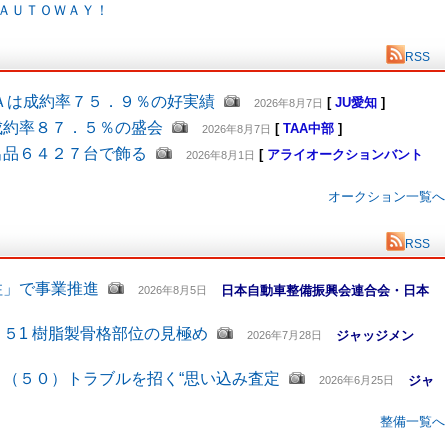
ＡＵＴＯＷＡＹ！
RSS
Ａは成約率７５．９％の好実績
[
JU愛知
]
2026年8月7日
成約率８７．５％の盛会
[
TAA中部
]
2026年8月7日
出品６４２７台で飾る
[
アライオークションバント
2026年8月1日
オークション一覧へ
RSS
柱」で事業推進
日本自動車整備振興会連合会・日本
2026年8月5日
５1 樹脂製骨格部位の見極め
ジャッジメン
2026年7月28日
（５０）トラブルを招く“思い込み査定
ジャ
2026年6月25日
整備一覧へ