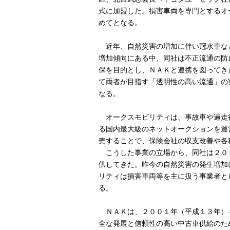
式に加盟した。損害車両を専門とするオ
めてとなる。
近年、自然災害の増加に伴い冠水車な
増加傾向にある中、同社は不正流通の防
保を目的とし、ＮＡＫと連携を図ってき
て両者が目指す「透明性の高い流通」の
なる。
オークスモビリティは、事故車や過走
る国内最大級のネットオークションを運
売することで、保険会社の収支改善や各
こうした事業の立場から、同社は２０
供してきた。昨今の自然災害の発生増加
リティは損害車両等を主に扱う事業者と
る。
ＮＡＫは、２００１年（平成１３年）
全な発展と信頼性の高い中古車供給のた