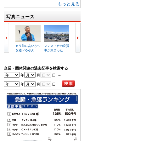
もっと見る
写真ニュース
セリ前にあいさつ
２７２７台の良質
複合商業施設イメ
ラビッ
を述べる小久…
車が集まった
ージ図
港店外
企業・団体関連の過去記事を検索する
年
月
日 ～
年
月
日