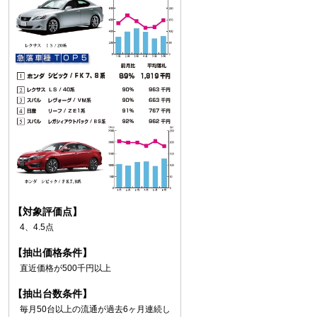
【対象評価点】
4、4.5点
【抽出価格条件】
直近価格が500千円以上
【抽出台数条件】
毎月50台以上の流通が過去6ヶ月連続し