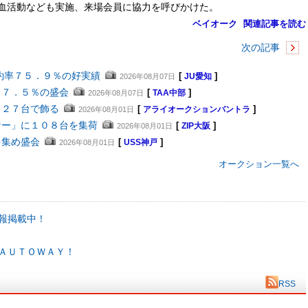
血活動なども実施、来場会員に協力を呼びかけた。
ベイオーク
関連記事を読む
次の記事
約率７５．９％の好実績
[
]
2026年08月07日
JU愛知
８７．５％の盛会
[
]
2026年08月07日
TAA中部
４２７台で飾る
[
]
2026年08月01日
アライオークションバントラ
ナー」に１０８台を集荷
[
]
2026年08月01日
ZIP大阪
を集め盛会
[
]
2026年08月01日
USS神戸
オークション一覧へ
報掲載中！
ＡＵＴＯＷＡＹ！
RSS