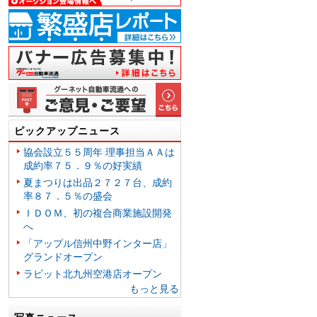
ピックアップニュース
協会設立５５周年 理事担当ＡＡは
成約率７５．９％の好実績
夏まつりは出品２７２７台、成約
率８７．５％の盛会
ＩＤＯＭ、初の複合商業施設開発
へ
「アップル信州中野インター店」
グランドオープン
ラビット北九州空港店オープン
もっと見る