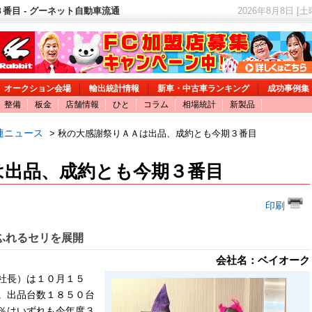
番目 - グーネット自動車流通
2026年8月8日 [
オークション会場
輸出統計情報
新車・中古車ランキング
成功事例集
整備
板金
店舗情報
ひと
コラム
相場統計
新製品
連ニュース
> 秋の大感謝祭りＡＡは出品、成約とも今期３番目
は出品、成約とも今期３番目
印刷
ふれるセリを展開
会社名：ベイオーク
社長）は１０月１５
。出品台数１８５０台
％はいずれも今年度３