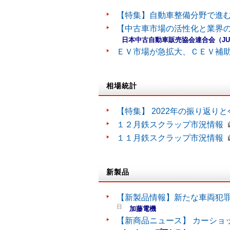
【特集】自動車整備分野で進
【中古車市場の活性化と業界の
日本中古自動車販売協会連合会（J
ＥＶ市場が急拡大、ＣＥＶ補
相場統計
【特集】 2022年の振り返り
１２月鉄スクラップ市況情報
１１月鉄スクラップ市況情報
新製品
【新製品情報】新たな車両犯罪
日
加藤電機
【新商品ニュース】 カーショ