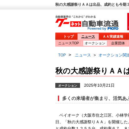
秋の大感謝祭りＡＡは出品、成約とも今期３
トップ
ニュース
ＡＡ実績速報
ニュースTOP
オークション
企業団体
>
ニュース
オークション関
TOP
>
秋の大感謝祭りＡＡ
2025年10月21日
オークション
多くの来場者が集まり、活気あ
ベイオーク（大阪市住之江区、小林学
日、「秋の大感謝祭りＡＡ」を開催した
と成約台数１２５５台、成約率６７．８