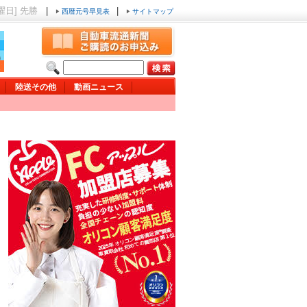
土曜日] 先勝
|
|
西暦元号早見表
サイトマップ
陸送その他
動画ニュース