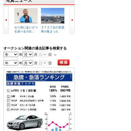
写真ニュース
セリ前にあいさつ
２７２７台の良質
複合商業施設イメ
ラビッ
を述べる小久…
車が集まった
ージ図
港店外
オークション関連の過去記事を検索する
年
月
日 ～
年
月
日