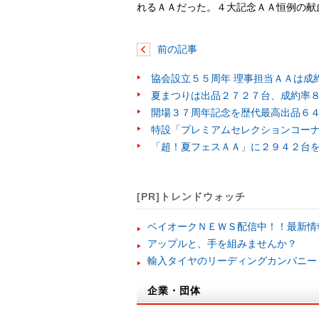
れるＡＡだった。４大記念ＡＡ恒例の献
前の記事
協会設立５５周年 理事担当ＡＡは成
夏まつりは出品２７２７台、成約率
開場３７周年記念を歴代最高出品６
特設「プレミアムセレクションコー
「超！夏フェスＡＡ」に２９４２台
[PR]トレンドウォッチ
ベイオークＮＥＷＳ配信中！！最新情
アップルと、手を組みませんか？
輸入タイヤのリーディングカンパニー
企業・団体