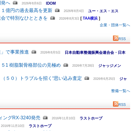
開発へ
IDOM
2026年8月6日
６１億円の過去最高を更新
ユー・エス・エス
2026年8月4日
親会で特別なひとときを
[
TAA横浜
]
2026年8月3日
企業・団体一覧へ
RSS
柱」で事業推進
日本自動車整備振興会連合会・日本
2026年8月5日
５1 樹脂製骨格部位の見極め
ジャッジメン
2026年7月28日
（５０）トラブルを招く“思い込み査定
ジャ
2026年6月25日
整備一覧へ
RSS
グRX-3240発売
ラストホープ
2016年11月10日
ラストホープ
2016年11月10日