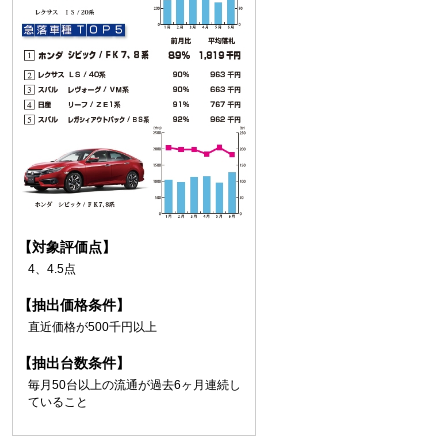
【対象評価点】
4、4.5点
【抽出価格条件】
直近価格が500千円以上
【抽出台数条件】
毎月50台以上の流通が過去6ヶ月連続し
ていること