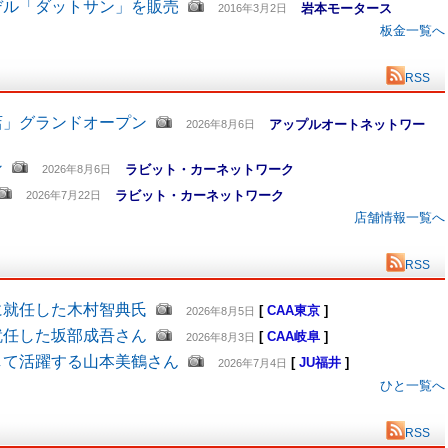
デル「ダットサン」を販売
岩本モータース
2016年3月2日
板金一覧へ
RSS
店」グランドオープン
アップルオートネットワー
2026年8月6日
ン
ラビット・カーネットワーク
2026年8月6日
ラビット・カーネットワーク
2026年7月22日
店舗情報一覧へ
RSS
に就任した木村智典氏
[
CAA東京
]
2026年8月5日
就任した坂部成吾さん
[
CAA岐阜
]
2026年8月3日
して活躍する山本美鶴さん
[
JU福井
]
2026年7月4日
ひと一覧へ
RSS