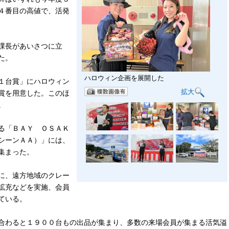
４番目の高値で、活発
課長があいさつに立
た。
ハロウィン企画を展開した
１台賞」にハロウィン
拡大
賞を用意した。このほ
。
る「ＢＡＹ ＯＳＡＫ
シーンＡＡ）」には、
集まった。
に、遠方地域のクレー
拡充などを実施、会員
ている。
合わると１９００台もの出品が集まり、多数の来場会員が集まる活気溢