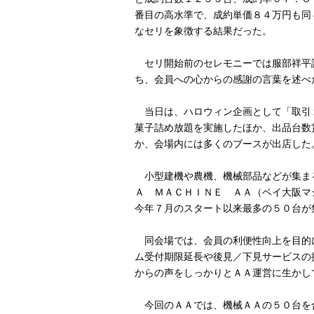
番目の高水準で、成約単価８４万円も同
なセリを象徴する結果だった。
セリ開始前のセレモニーでは服部祥平
ち、会員への心からの感謝の言葉を述べ
当日は、ハロウィン企画として「取引
菓子詰め放題を実施したほか、出品台数
か、会場内には多くのブースが出店した
小型建機や農機、機械部品などが集ま
Ａ ＭＡＣＨＩＮＥ ＡＡ（ベイ大阪マ
今年７月のスタート以来最多の５０台が
同会場では、会員の利便性向上を目的
ム受付期限延長や後見／下見サービスの
からの声をしっかりとＡＡ運営に生かし
今回のＡＡでは、機械ＡＡの５０台を