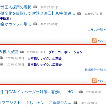
む外国人採用の現状
2026年7月31日
健全化を目指して 対談企画⑤】JU中販連…
2026年7月27日
U中販連）
助金がカンフル剤に
2026年6月26日
コラム一覧へ
RSS
と今後の展望
プロトコーポレーション
2023年1月26日
日本鉄リサイクル工業会
2023年1月19日
日本鉄リサイクル工業会
2022年12月5日
相場統計一覧へ
RSS
手口CANインベーダー対策に有効な 「HO…
2021年12月7
ップアシスト 「ぷちキャン」に新型ジム…
2021年2月25日