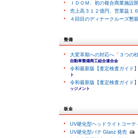
ＩＤＯＭ、初の複合商業施設
売上高３１２億円、営業益１
４回目のディナークルーズ懇
整備
大変革期への対応へ「３つの
自動車整備商工組合連合会
令和最新版【査定検査ガイド】
ト
令和最新版【査定検査ガイド】
ッジメント
板金
UV硬化型ヘッドライトコーティン
UV硬化型パテ Glanz 発売