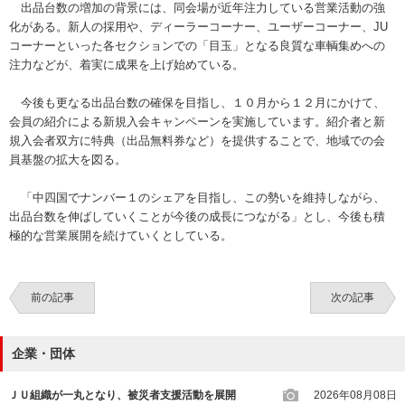
出品台数の増加の背景には、同会場が近年注力している営業活動の強
化がある。新人の採用や、ディーラーコーナー、ユーザーコーナー、JU
コーナーといった各セクションでの「目玉」となる良質な車輌集めへの
注力などが、着実に成果を上げ始めている。
今後も更なる出品台数の確保を目指し、１０月から１２月にかけて、
会員の紹介による新規入会キャンペーンを実施しています。紹介者と新
規入会者双方に特典（出品無料券など）を提供することで、地域での会
員基盤の拡大を図る。
「中四国でナンバー１のシェアを目指し、この勢いを維持しながら、
出品台数を伸ばしていくことが今後の成長につながる」とし、今後も積
極的な営業展開を続けていくとしている。
前の記事
次の記事
企業・団体
ＪＵ組織が一丸となり、被災者支援活動を展開
2026年08月08日