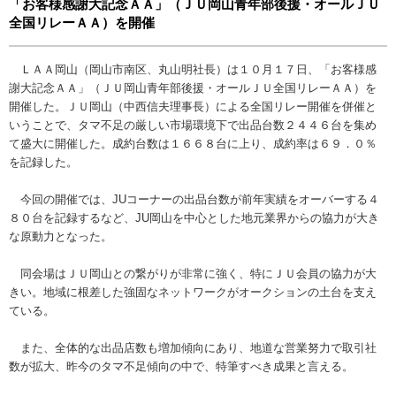
「お客様感謝大記念ＡＡ」（ＪＵ岡山青年部後援・オールＪＵ
全国リレーＡＡ）を開催
ＬＡＡ岡山（岡山市南区、丸山明社長）は１０月１７日、「お客様感
謝大記念ＡＡ」（ＪＵ岡山青年部後援・オールＪＵ全国リレーＡＡ）を
開催した。ＪＵ岡山（中西信夫理事長）による全国リレー開催を併催と
いうことで、タマ不足の厳しい市場環境下で出品台数２４４６台を集め
て盛大に開催した。成約台数は１６６８台に上り、成約率は６９．０％
を記録した。
今回の開催では、JUコーナーの出品台数が前年実績をオーバーする４
８０台を記録するなど、JU岡山を中心とした地元業界からの協力が大き
な原動力となった。
同会場はＪＵ岡山との繋がりが非常に強く、特にＪＵ会員の協力が大
きい。地域に根差した強固なネットワークがオークションの土台を支え
ている。
また、全体的な出品店数も増加傾向にあり、地道な営業努力で取引社
数が拡大、昨今のタマ不足傾向の中で、特筆すべき成果と言える。