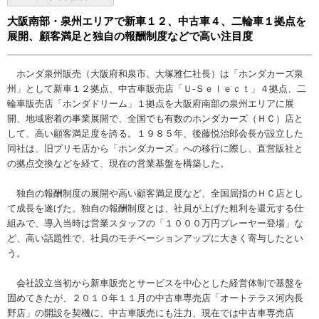
大阪南部・泉州エリアで新車１２、中古車４、二輪車１拠点を
展開、顧客満足と独自の報酬制度などで高い注目度
ホンダ泉州販売（大阪府和泉市、大塚雅仁社長）は「ホンダカーズ泉
州」として新車１２拠点、中古車販売店「Ｕ‐Ｓｅｌｅｃｔ」４拠点、二
輪車販売店「ホンダドリーム」１拠点を大阪府南部の泉州エリアに展
開、地域密着の事業展開で、全国でも有数のホンダカーズ（ＨＣ）店と
して、高い顧客満足度を誇る。１９８５年、後藤悦治郎会長が設立した
同社は、旧プリモ店から「ホンダカーズ」への移行に際し、直営販社と
の拠点交換などを経て、現在の営業基盤を構築した。
独自の報酬制度の展開や高い顧客満足度など、全国屈指のＨＣ店とし
て成長を遂げた。独自の報酬制度とは、社員が上げた粗利を還元する仕
組みで、導入当時は営業スタッフの「１０００万円プレーヤー登場」な
ど、高い話題性で、社員のモチベーションアップに大きく寄与したとい
う。
会社設立当初から新車販売とサービスを中心とした経営体制で基盤を
固めてきたが、２０１０年１１月の中古車専売店「オートテラス河内長
野店」の開設を契機に、中古車販売にも注力、現在では中古車専売店