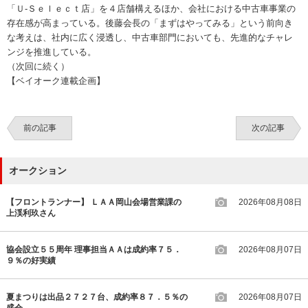
「Ｕ‐Ｓｅｌｅｃｔ店」を４店舗構えるほか、会社における中古車事業の
存在感が高まっている。後藤会長の「まずはやってみる」という前向き
な考えは、社内に広く浸透し、中古車部門においても、先進的なチャレ
ンジを推進している。
（次回に続く）
【ベイオーク連載企画】
前の記事
次の記事
オークション
【フロントランナー】 ＬＡＡ岡山会場営業課の
2026年08月08日
上渓利玖さん
協会設立５５周年 理事担当ＡＡは成約率７５．
2026年08月07日
９％の好実績
夏まつりは出品２７２７台、成約率８７．５％の
2026年08月07日
盛会