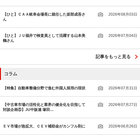
【ひと】ＣＡＡ岐阜会場長に就任した坂部成吾さ
2026年08月03日
ん
【ひと】ＪＵ福井で検査員として活躍する山本美
2026年07月04日
鶴さん
記事をもっと見る
コラム
【特集】自動車整備分野で進む外国人採用の現状
2026年07月31日
【中古車市場の活性化と業界の健全化を目指して
2026年07月27日
対談企画⑤】JU中販連 塚田…
ＥＶ市場が急拡大、ＣＥＶ補助金がカンフル剤に
2026年06月26日