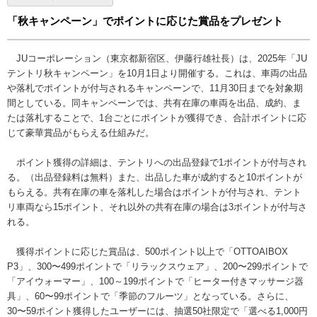
「秋キャンペーン」でポイントに応じた賞品をプレゼント
JUコーポレーション（東京都新宿区、伊藤行雄社長）は、2025年「JU
テントリ秋キャンペーン」を10月1日より開催する。これは、車両の出品
や落札でポイントが付与されるキャンペーンで、11月30日までを対象期
間としている。同キャンペーンでは、共有在庫の車両を出品、成約、ま
たは落札することで、1台ごとにポイントが獲得でき、合計ポイントに応
じて豪華賞品がもらえる仕組みだ。
ポイント獲得の詳細は、テントリへの出品登録で1ポイントが付与され
る。（出品登録料は無料）また、出品した車が成約すると10ポイントが
もらえる。共有在庫の車を落札した場合はポイントが付与され、テント
リ車両なら15ポイント、それ以外の共有在庫の場合は3ポイントが付与さ
れる。
獲得ポイントに応じた賞品は、500ポイント以上で「OTTOAIBOX
P3」、300〜499ポイントで「リラックスウェア」、200〜299ポイントで
「アイウォーマー」、100～199ポイントで「ヒーター付きマッサージ器
具」、60〜99ポイントで「季節のフルーツ」となっている。さらに、
30〜59ポイント獲得したユーザーには、抽選50社限定で「選べる1,000円