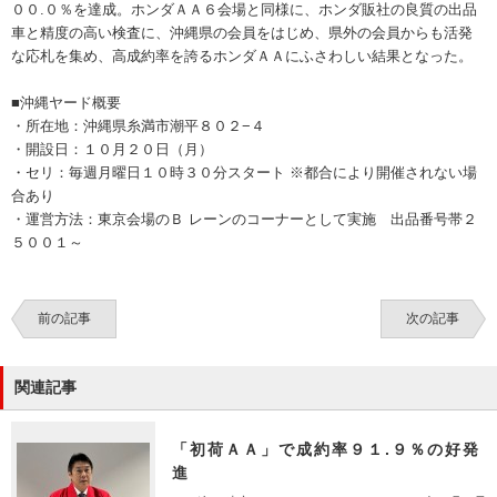
００.０％を達成。ホンダＡＡ６会場と同様に、ホンダ販社の良質の出品
車と精度の高い検査に、沖縄県の会員をはじめ、県外の会員からも活発
な応札を集め、高成約率を誇るホンダＡＡにふさわしい結果となった。
■沖縄ヤード概要
・所在地：沖縄県糸満市潮平８０２−４
・開設日：１０月２０日（月）
・セリ：毎週月曜日１０時３０分スタート ※都合により開催されない場
合あり
・運営方法：東京会場のＢ レーンのコーナーとして実施 出品番号帯２
５００１～
前の記事
次の記事
関連記事
「初荷ＡＡ」で成約率９１.９％の好発
進