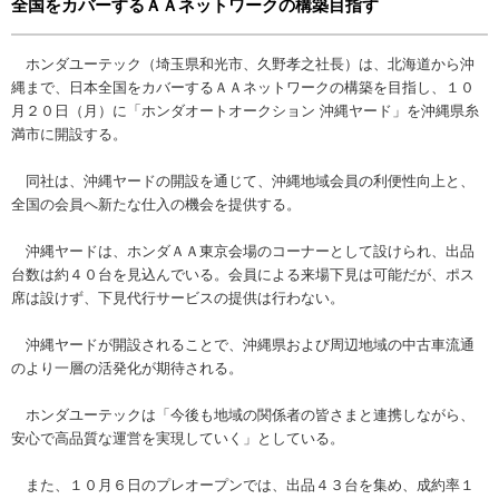
全国をカバーするＡＡネットワークの構築目指す
ホンダユーテック（埼玉県和光市、久野孝之社長）は、北海道から沖
縄まで、日本全国をカバーするＡＡネットワークの構築を目指し、１０
月２０日（月）に「ホンダオートオークション 沖縄ヤード」を沖縄県糸
満市に開設する。
同社は、沖縄ヤードの開設を通じて、沖縄地域会員の利便性向上と、
全国の会員へ新たな仕入の機会を提供する。
沖縄ヤードは、ホンダＡＡ東京会場のコーナーとして設けられ、出品
台数は約４０台を見込んでいる。会員による来場下見は可能だが、ポス
席は設けず、下見代行サービスの提供は行わない。
沖縄ヤードが開設されることで、沖縄県および周辺地域の中古車流通
のより一層の活発化が期待される。
ホンダユーテックは「今後も地域の関係者の皆さまと連携しながら、
安心で高品質な運営を実現していく」としている。
また、１０月６日のプレオープンでは、出品４３台を集め、成約率１