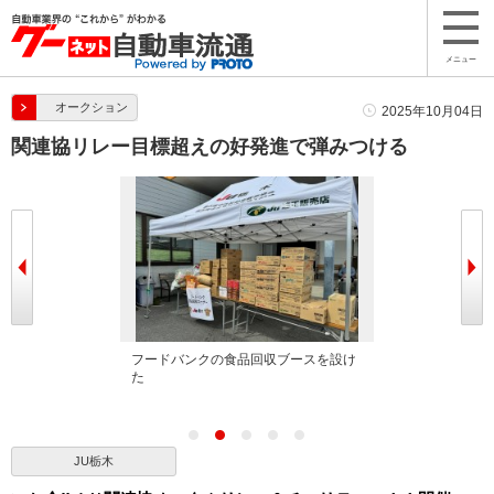
メニュー
オークション
2025年10月04日
関連協リレー目標超えの好発進で弾みつける
理事長があいさ
フードバンクの食品回収ブースを設け
JU栃木執行部
た
JU栃木