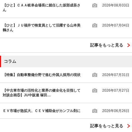
【ひと】ＣＡＡ岐阜会場長に就任した坂部成吾さ
2026年08月03日
ん
【ひと】ＪＵ福井で検査員として活躍する山本美
2026年07月04日
鶴さん
記事をもっと見る
コラム
【特集】自動車整備分野で進む外国人採用の現状
2026年07月31日
【中古車市場の活性化と業界の健全化を目指して
2026年07月27日
対談企画⑤】JU中販連 塚田…
ＥＶ市場が急拡大、ＣＥＶ補助金がカンフル剤に
2026年06月26日
記事をもっと見る