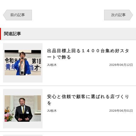
前の記事
次の記事
関連記事
出品目標上回る１４００台集め好スタ
ートで飾る
JU栃木
2026年06月12日
安心と信頼で顧客に選ばれる店づくり
を
JU栃木
2026年06月01日