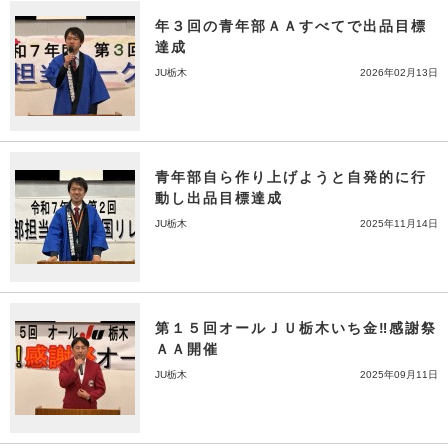
年３回の青年部ＡＡすべてで出品目標
達成
JU栃木
2026年02月13日
青年部自ら作り上げようと自発的に行
動し出品目標達成
JU栃木
2025年11月14日
第１５回オールＪＵ栃木いち金‼感謝祭
ＡＡ開催
JU栃木
2025年09月11日