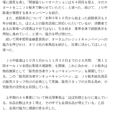
場に謝意を表し「関連協リレーオークションは６４回目を迎え、そのス
タートをここＪＵ栃木で飾らせていただく」と述べた。続けて、ＪＵ中
販連が展開する各キャンペーンを紹介。
また、総額表示について「令和５年１０月から始まった総額表示も２
年が経過した。ほとんどの販売店様に対応いただいているが、消費者で
あるお客様への浸透は十分ではない。引き続き、業界全体で総額表示を
周知し進めていく」と述べ、協力を呼び掛けた。
続いて岡本哲郎金融委員長が、オータムクレジットキャンペーンへの
協力を呼びかけ、オリコ社の各商品を紹介し、社業に活かしてほしいと
述べた。
ＪＵ中販連は１０月１日から１１月３０日までの２カ月間、「第１２
回オールＪＵ全国お客様大感謝祭」を開催。これに合わせ、ＪＵ栃木は
独自施策として「販売担当者サンキューキャンペーン」を展開してい
る。この「販売担当者サンキューキャンペーン」は、ＪＵ栃木組合員店
の販売スタッフ向けの企画として実施。販売スタッフの士気を高め、小
売販売の活性化を目指している。
上半期のＡＡ事業について秋元理事長は「ほぼ目標どおりに進んでい
る。出品台数は大きく増え、その中でも会員出品が増えている」と話
し、会員の協力に感謝の意を示した。