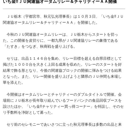
いち金‼ＪＵ関連協オータムリレー＆チャリティーＡＡ開催
ＪＵ栃木（宇都宮市、秋元弘光理事長）は１０月３日、「いち金‼ＪＵ
関連協オータムリレー＆チャリティーＡＡ」を開催した。
今秋のＪＵ関連協オータムリレーは、ＪＵ栃木からスタートを切っ
た。この開催を皮切りに、一都九県がＪＵ関連協リレーの象徴である
「たすき」をつなぎ、秋商戦を盛り上げる。
セリは、出品１１４６台を集め、リレー目標を超える自県目標として
掲げた１０００台を大きく上回る成果を収めた。リレーのスタートを好
結果で飾る形となり、今後の関連協ブロックの開催に弾みをつける結果
となった。また、リレー開催を盛り上げようと隣県のＪＵ仲間も来場し
華を添えた。
今開催はオータムリレーとチャリティーのダブルタイトルで開催。会
場前にＪＵ栃木が長年取り組んでいるフードバンクの食品回収ブースを
設けたほか、「いち金‼チャリティー買っ得コーナー」を特設し、そのセ
リ手数料を浄財として募った。
セリ前のセレモニーであいさつに立った秋元理事長は多数の出品と来