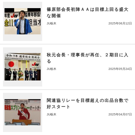
篠原部会長初陣ＡＡは目標上回る盛大
な開催
JU栃木
2025年06月12日
秋元会長・理事長が再任、２期目に入
る
JU栃木
2025年05月24日
関連協リレーを目標超えの出品台数で
好スタート
JU栃木
2025年04月07日