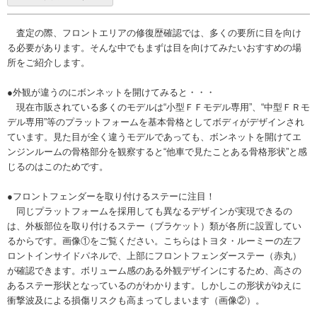
査定の際、フロントエリアの修復歴確認では、多くの要所に目を向け
る必要があります。そんな中でもまずは目を向けてみたいおすすめの場
所をご紹介します。
●外観が違うのにボンネットを開けてみると・・・
現在市販されている多くのモデルは“小型ＦＦモデル専用”、“中型ＦＲモ
デル専用”等のプラットフォームを基本骨格としてボディがデザインされ
ています。見た目が全く違うモデルであっても、ボンネットを開けてエ
ンジンルームの骨格部分を観察すると“他車で見たことある骨格形状”と感
じるのはこのためです。
●フロントフェンダーを取り付けるステーに注目！
同じプラットフォームを採用しても異なるデザインが実現できるの
は、外板部位を取り付けるステー（ブラケット）類が各所に設置してい
るからです。画像①をご覧ください。こちらはトヨタ・ルーミーの左フ
ロントインサイドパネルで、上部にフロントフェンダーステー（赤丸）
が確認できます。ボリューム感のある外観デザインにするため、高さの
あるステー形状となっているのがわかります。しかしこの形状がゆえに
衝撃波及による損傷リスクも高まってしまいます（画像②）。