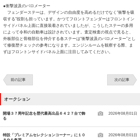
●衝撃波及のバロメーター
フェンダーステーは、デザインの自由度を高めるだけでなく“衝撃を吸
収する”役割も担っています。かつてフロントフェンダーはフロントイン
サイドパネル上面に直接装着されていましたが、こうしたステーの多用
によって令和の自動車は設計されています。査定検査の視点で見ると、
外板部位と骨格部位を仲介する各ステーは“衝撃波及のバロメーター”とし
て修復歴チェックの参考になります。エンジンルームを観察する際、ま
ずはフロントンサイドパネル上面に注目してみてください。
前の記事
次の記事
オークション
開場３７周年記念を歴代最高出品６４２７台で飾
2026年08月01日
る
特設「プレミアムセレクションコーナー」に１０
2026年08月01日
８台を集荷