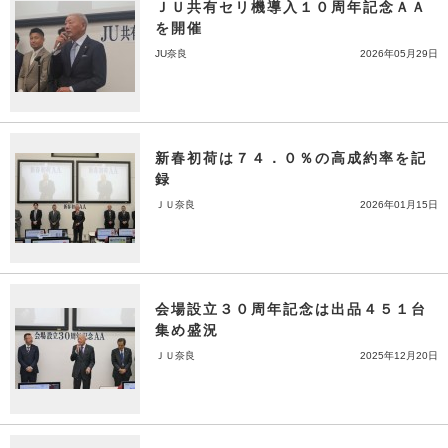
ＪＵ共有セリ機導入１０周年記念ＡＡ
を開催
JU奈良
2026年05月29日
新春初荷は７４．０％の高成約率を記
録
ＪＵ奈良
2026年01月15日
会場設立３０周年記念は出品４５１台
集め盛況
ＪＵ奈良
2025年12月20日