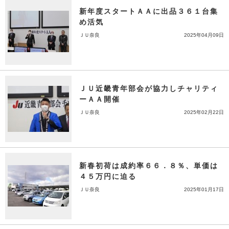
新年度スタートＡＡに出品３６１台集
め活気
ＪＵ奈良
2025年04月09日
ＪＵ近畿青年部会が協力しチャリティ
ーＡＡ開催
ＪＵ奈良
2025年02月22日
新春初荷は成約率６６．８％、単価は
４５万円に迫る
ＪＵ奈良
2025年01月17日