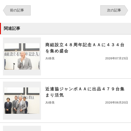
前の記事
次の記事
関連記事
商組設立４８周年記念ＡＡに４３４台
を集め盛会
JU奈良
2026年07月15日
近連協ジャンボＡＡに出品４７９台集
まり活気
JU奈良
2026年06月20日