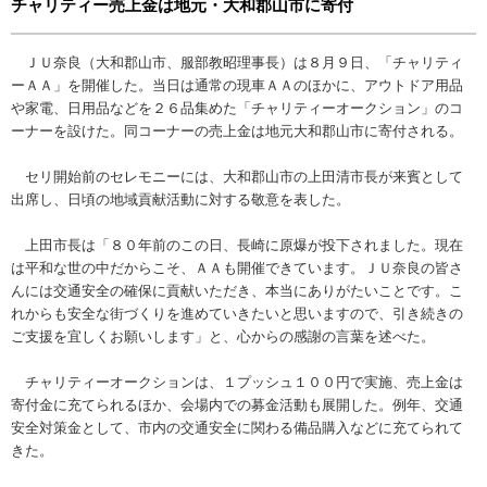
チャリティー売上金は地元・大和郡山市に寄付
ＪＵ奈良（大和郡山市、服部教昭理事長）は８月９日、「チャリティ
ーＡＡ」を開催した。当日は通常の現車ＡＡのほかに、アウトドア用品
や家電、日用品などを２６品集めた「チャリティーオークション」のコ
ーナーを設けた。同コーナーの売上金は地元大和郡山市に寄付される。
セリ開始前のセレモニーには、大和郡山市の上田清市長が来賓として
出席し、日頃の地域貢献活動に対する敬意を表した。
上田市長は「８０年前のこの日、長崎に原爆が投下されました。現在
は平和な世の中だからこそ、ＡＡも開催できています。ＪＵ奈良の皆さ
んには交通安全の確保に貢献いただき、本当にありがたいことです。こ
れからも安全な街づくりを進めていきたいと思いますので、引き続きの
ご支援を宜しくお願いします」と、心からの感謝の言葉を述べた。
チャリティーオークションは、１プッシュ１００円で実施、売上金は
寄付金に充てられるほか、会場内での募金活動も展開した。例年、交通
安全対策金として、市内の交通安全に関わる備品購入などに充てられて
きた。