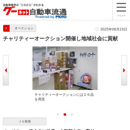
メニュー
オークション
2025年08月23日
チャリティーオークション開催し地域社会に貢献
よる積極的な地
チャリティーオークションには２６品
通常のＰＯＳを
述べた
を用意
ークション
ＪＵ奈良