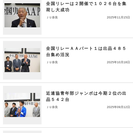
全国リレーは２開催で１０２６台を集
荷し大成功
ＪＵ奈良
2025年11月15日
全国リレーＡＡパート１は出品４８５
台集め活況
ＪＵ奈良
2025年10月18日
近連協青年部ジャンボは今期２位の出
品５４２台
ＪＵ奈良
2025年09月12日