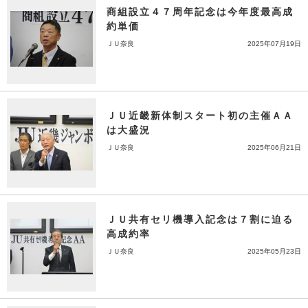
商組設立４７周年記念は今年度最高成
約単価
ＪＵ奈良
2025年07月19日
ＪＵ近畿新体制スタート初の主催ＡＡ
は大盛況
ＪＵ奈良
2025年06月21日
ＪＵ共有セリ機導入記念は７割に迫る
高成約率
ＪＵ奈良
2025年05月23日