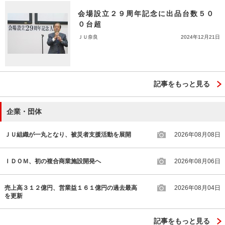
会場設立２９周年記念に出品台数５０
０台超
ＪＵ奈良
2024年12月21日
記事をもっと見る
企業・団体
ＪＵ組織が一丸となり、被災者支援活動を展開
2026年08月08日
ＩＤＯＭ、初の複合商業施設開発へ
2026年08月06日
売上高３１２億円、営業益１６１億円の過去最高
2026年08月04日
を更新
記事をもっと見る