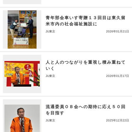
青年部会車いす寄贈１３回目は東久留
米市内の社会福祉施設に
JU東京
2026年01月21日
人と人のつながりを重視し積み重ねて
いく
JU東京
2026年01月17日
流通委員ＯＢ会への期待に応え５０回
を目指す
JU東京
2025年12月22日