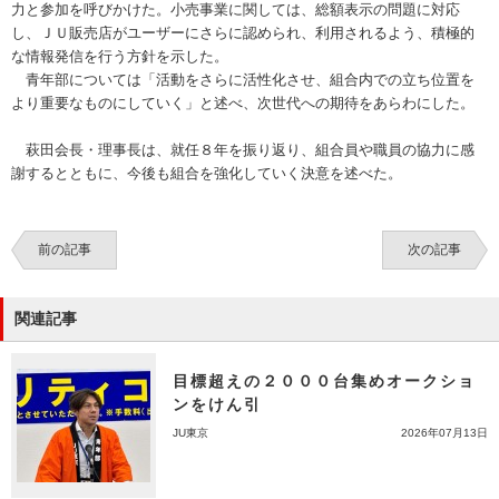
力と参加を呼びかけた。小売事業に関しては、総額表示の問題に対応
し、ＪＵ販売店がユーザーにさらに認められ、利用されるよう、積極的
な情報発信を行う方針を示した。
青年部については「活動をさらに活性化させ、組合内での立ち位置を
より重要なものにしていく」と述べ、次世代への期待をあらわにした。
萩田会長・理事長は、就任８年を振り返り、組合員や職員の協力に感
謝するとともに、今後も組合を強化していく決意を述べた。
前の記事
次の記事
関連記事
目標超えの２０００台集めオークショ
ンをけん引
JU東京
2026年07月13日