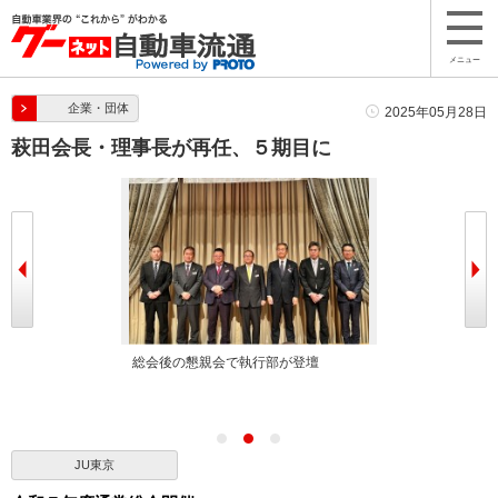
メニュー
企業・団体
2025年05月28日
萩田会長・理事長が再任、５期目に
長・理事長
総会後の懇親会で執行部が登壇
総会の様子
JU東京