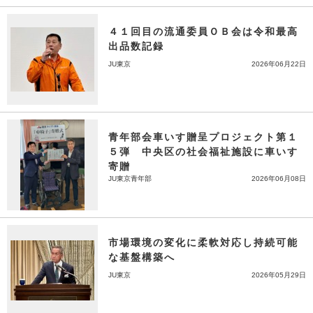
４１回目の流通委員ＯＢ会は令和最高
出品数記録
JU東京
2026年06月22日
青年部会車いす贈呈プロジェクト第１
５弾 中央区の社会福祉施設に車いす
寄贈
JU東京青年部
2026年06月08日
市場環境の変化に柔軟対応し持続可能
な基盤構築へ
JU東京
2026年05月29日