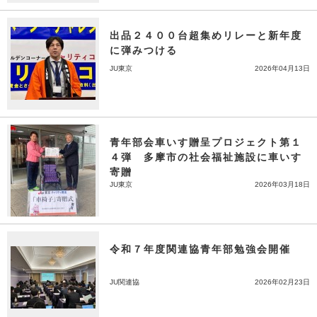
出品２４００台超集めリレーと新年度
に弾みつける
JU東京
2026年04月13日
青年部会車いす贈呈プロジェクト第１
４弾 多摩市の社会福祉施設に車いす
寄贈
JU東京
2026年03月18日
令和７年度関連協青年部勉強会開催
JU関連協
2026年02月23日