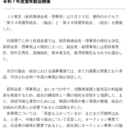
令和７年度通常総会開催
ＪＵ東京（萩田典雄会長・理事長）は５月２３日、都内のホテルで
「第５４回通常総会」（協会）と「第４８回通常総会」（組合）を開催
した。
任期満了に伴う役員改選では、萩田典雄会長・理事長の再任を決定。
萩田会長・理事長は５期目に入った。副会長・副理事長には黒田泰男
氏、田中正男氏、高橋純氏、青木孝文氏、沓澤明寛氏をそれぞれ選出し
た。
当日の協会・組合における議事審議では、全ての議案が原案どおり承
認、可決され令和７年度の事業計画が決定した。
萩田会長・理事長は、あいさつの中で、消費者保護と販売店の利益確
保を推進するため、組合の継続性と一層の強化を目指すと強調した。ま
た、持続可能な運営のためには、職員の増員や働く環境の整備、組合の
仕組みの見直しが必要であるとの認識を示した。
各事業については、「収益も上がっているが、まだまだ可能性はあ
る」と述べ、今後の取り組みについて言及した。オークション事業で
は、出品車の確保が重要であるとし、組合員にオークション事業への協