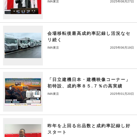
IMA東京
2025年08月27日
会場移転後最高成約率記録し活況なセ
リ続く
IMA東京
2025年06月19日
「日立建機日本・建機映像コーナー」
初特設、成約率８５.７％の高実績
IMA東京
2025年01月20日
昨年を上回る出品数と成約率記録し好
スタート