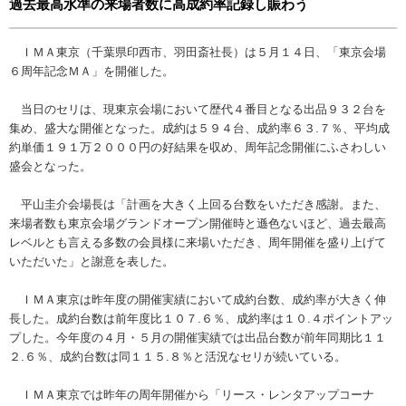
過去最高水準の来場者数に高成約率記録し賑わう
ＩＭＡ東京（千葉県印西市、羽田斎社長）は５月１４日、「東京会場
６周年記念ＭＡ」を開催した。
当日のセリは、現東京会場において歴代４番目となる出品９３２台を
集め、盛大な開催となった。成約は５９４台、成約率６３.７％、平均成
約単価１９１万２０００円の好結果を収め、周年記念開催にふさわしい
盛会となった。
平山圭介会場長は「計画を大きく上回る台数をいただき感謝。また、
来場者数も東京会場グランドオープン開催時と遜色ないほど、過去最高
レベルとも言える多数の会員様に来場いただき、周年開催を盛り上げて
いただいた」と謝意を表した。
ＩＭＡ東京は昨年度の開催実績において成約台数、成約率が大きく伸
長した。成約台数は前年度比１０７.６％、成約率は１０.４ポイントアッ
プした。今年度の４月・５月の開催実績では出品台数が前年同期比１１
２.６％、成約台数は同１１５.８％と活況なセリが続いている。
ＩＭＡ東京では昨年の周年開催から「リース・レンタアップコーナ