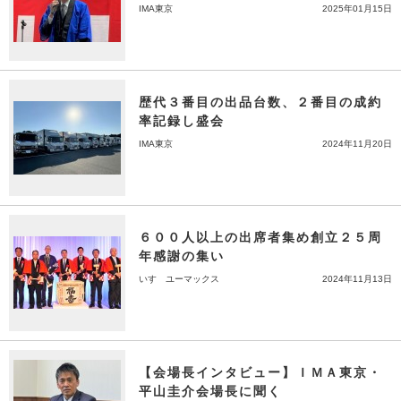
IMA東京
2025年01月15日
歴代３番目の出品台数、２番目の成約
率記録し盛会
IMA東京
2024年11月20日
６００人以上の出席者集め創立２５周
年感謝の集い
いすゞユーマックス
2024年11月13日
【会場長インタビュー】ＩＭＡ東京・
平山圭介会場長に聞く