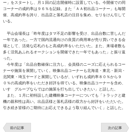
ー」をスタートし、月１回の記念開催時に設置している。今開催での同
コーナーの成約率は９６％を記録。また「ＡＡ初出品コーナー」も毎開
催、高成約率を誇り、出品店と落札店の注目を集め、セリをけん引して
いる。
平山会場長は「昨年度はタマ不足の影響を受け、出品台数に苦しんだ
一年であった。一方で国内流通向けの良質の商用車が売り買いできる会
場として、活発な応札のもと高成約率をいただいた。また、来場者数も
多く活気あふれるオークションを開催できた一年でもあった」と振り返
った。
今年度は「出品台数確保に注力し、会員様のニーズに応えられるコー
ナーや施策を展開していく。映像出品コーナーも北海道・東北・新潟・
北関東・埼玉ヤードと展開しているが、いずれも成約率８０％から９
０％の高成約率をいただき好評を得ている。映像出品コーナーを含め、
いすゞグループならではの施策を打ち出していきたい」と話した。
また、１月に初特設した建機映像コーナーについても「トラックと建
機の親和性は高い。出品店様と落札店様の双方から好評をいただいた。
引き続き皆様のご期待にお応えできるよう取り組んでいく」と話した。
前の記事
次の記事