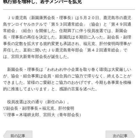
執行部を増枠し、若手メンバーを拡充
ＪＵ鹿児島（新園康男会長・理事長）は５月２０日、鹿児島市の鹿児
島サンロイヤルホテルで「第５３回通常総会」（協会）と「第４９回通
常総会」（組合）を開催した。任期満了に伴う役員改選では、新園会
長・理事長の再任を決定した。新園氏は６期目に入った。副会長・副理
事長の定数を拡大する規約変更も承認され、福元克、肝付俊明両理事が
昇任した。直前に開いたＪＵ鹿児島青年部会「第４２回通常総会」で
は、宮田大新青年部会長が誕生した。
新園会長・理事長は「われわれ中小企業を取り巻く環境は大変厳しい
が、協会・組合事業は会員・組合員のご協力で滞りなく、終えることが
できました。皆様のご愛顧とご協力のおかげです。今期も各事業を積極
的に推進してまいります」と、感謝の言葉を述べた。
役員改選は次の通り（新任のみ）。
▽副会長・副理事長＝福元克、肝付俊明
▽理事＝木場耕太郎、宮田大（青年部会長）
前の記事
次の記事