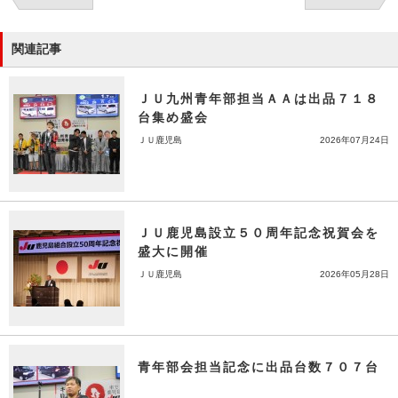
関連記事
ＪＵ九州青年部担当ＡＡは出品７１８
台集め盛会
ＪＵ鹿児島
2026年07月24日
ＪＵ鹿児島設立５０周年記念祝賀会を
盛大に開催
ＪＵ鹿児島
2026年05月28日
青年部会担当記念に出品台数７０７台