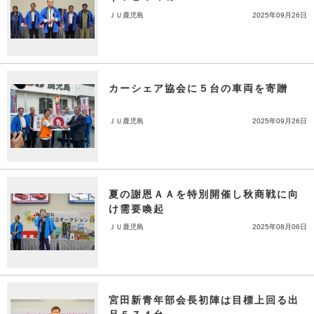
ＪＵ鹿児島
2025年09月26日
カーシェア協会に５台の車両を寄贈
ＪＵ鹿児島
2025年09月26日
夏の謝恩ＡＡを特別開催し秋商戦に向
け需要喚起
ＪＵ鹿児島
2025年08月06日
宮田新青年部会長初陣は目標上回る出