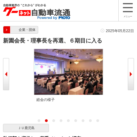
メニュー
企業・団体
2025年05月22日
新園会長・理事長を再選、６期目に入る
心力は強い
総会の様子
今回の役員改選
付副会長・副理
ＪＵ鹿児島