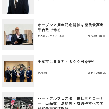
オープン２周年記念開催を歴代最高出
品台数で飾る
TAA埼玉サテライト会場
2024年11月21日
千葉市に５９万４８００円を寄付
TAA関東
2024年08月06日
ハートフルフェスタ「福祉車両コーナ
ー」出品数・成約数・成約率すべてで
歴代最高実績記録