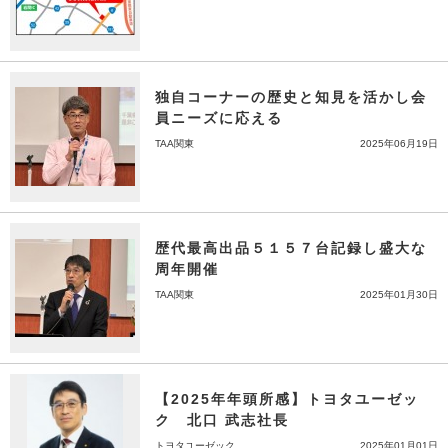
独自コーナーの歴史と知見を活かし会
員ニーズに応える
TAA関東
2025年06月19日
歴代最高出品５１５７台記録し盛大な
周年開催
TAA関東
2025年01月30日
【2025年年頭所感】トヨタユーゼッ
ク 北口 武志社長
トヨタユーゼック
2025年01月01日