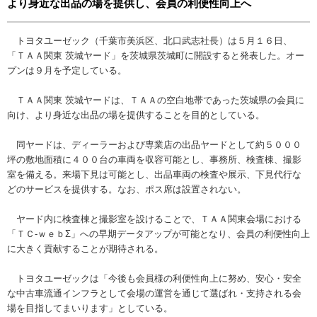
より身近な出品の場を提供し、会員の利便性向上へ
トヨタユーゼック（千葉市美浜区、北口武志社長）は５月１６日、
「ＴＡＡ関東 茨城ヤード」を茨城県茨城町に開設すると発表した。オー
プンは９月を予定している。
ＴＡＡ関東 茨城ヤードは、ＴＡＡの空白地帯であった茨城県の会員に
向け、より身近な出品の場を提供することを目的としている。
同ヤードは、ディーラーおよび専業店の出品ヤードとして約５０００
坪の敷地面積に４００台の車両を収容可能とし、事務所、検査棟、撮影
室を備える。来場下見は可能とし、出品車両の検査や展示、下見代行な
どのサービスを提供する。なお、ポス席は設置されない。
ヤード内に検査棟と撮影室を設けることで、ＴＡＡ関東会場における
「ＴＣ-ｗｅｂΣ」への早期データアップが可能となり、会員の利便性向上
に大きく貢献することが期待される。
トヨタユーゼックは「今後も会員様の利便性向上に努め、安心・安全
な中古車流通インフラとして会場の運営を通じて選ばれ・支持される会
場を目指してまいります」としている。