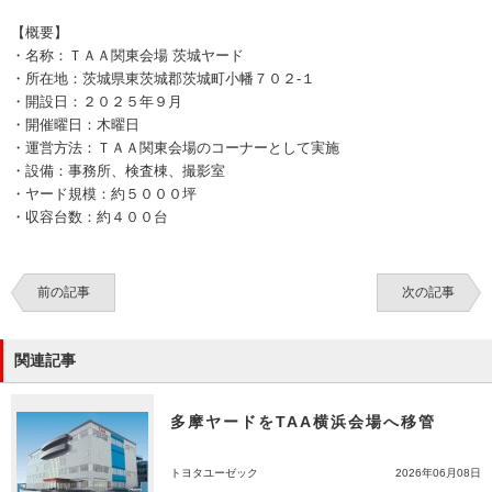
【概要】
・名称：ＴＡＡ関東会場 茨城ヤード
・所在地：茨城県東茨城郡茨城町小幡７０２-１
・開設日：２０２５年９月
・開催曜日：木曜日
・運営方法：ＴＡＡ関東会場のコーナーとして実施
・設備：事務所、検査棟、撮影室
・ヤード規模：約５０００坪
・収容台数：約４００台
前の記事
次の記事
関連記事
多摩ヤードをTAA横浜会場へ移管
トヨタユーゼック
2026年06月08日