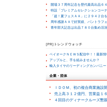
開場３７周年記念を歴代最高出品６
特設「プレミアムセレクションコー
「超！夏フェスＡＡ」に２９４２台
周年感謝ＡＡで好実績、バントラフ
青年部大記念は出品７８０台集め活
[PR]トレンドウォッチ
ベイオークＮＥＷＳ配信中！！最新情
アップルと、手を組みませんか？
輸入タイヤのリーディングカンパニー
企業・団体
ＩＤＯＭ、初の複合商業施設
売上高３１２億円、営業益１
４回目のディナークルーズ懇