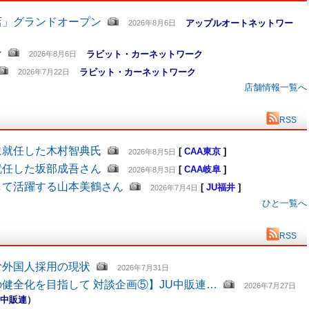
店」グランドオープン
アップルオートネットワー
2026年8月6日
ン
ラビット・カーネットワーク
2026年8月6日
ラビット・カーネットワーク
2026年7月22日
店舗情報一覧へ
RSS
に就任した木村智典氏
[
CAA東京
]
2026年8月5日
就任した坂部成吾さん
[
CAA岐阜
]
2026年8月3日
して活躍する山本美鶴さん
[
JU福井
]
2026年7月4日
ひと一覧へ
RSS
む外国人採用の現状
2026年7月31日
健全化を目指して 対談企画⑤】JU中販連…
2026年7月27日
U中販連）