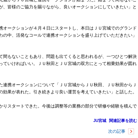
が、皆様のご協力を賜りながら、良いオークションにしていきたい」と
携オークションが４月４日にスタートし、本日はＪＵ宮城でのグランド
わの中、活発なコールで連携オークションを盛り上げていただきたい」
て間もないこともあり、問題も出てくると思われるが、一つひとつ解決
っていければいい。ＪＵ秋田とＪＵ宮城の双方にとって相乗効果が図れ
た連携オークションについて「ＪＵ宮城からＪＵ秋田、ＪＵ秋田からＪ
の効果が表れた。引き続きより良い運営を考えていきたい」と話した。
かりスタートできた。今後は調整等の業務の部分で研修や経験を積んで
JU宮城
関連記事を読む
次の記事