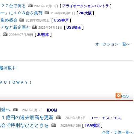
４２７台で飾る
[
]
2026年08月01日
アライオークションバントラ
ナー」に１０８台を集荷
[
]
2026年08月01日
ZIP大阪
を集め盛会
[
]
2026年08月01日
USS神戸
ェアなど新企画も
[
]
2026年07月31日
USS埼玉
況
[
]
2026年07月29日
JU熊本
オークション一覧へ
報掲載中！
ＡＵＴＯＷＡＹ！
RSS
開発へ
IDOM
2026年8月6日
６１億円の過去最高を更新
ユー・エス・エス
2026年8月4日
親会で特別なひとときを
[
TAA横浜
]
2026年8月3日
企業・団体一覧へ