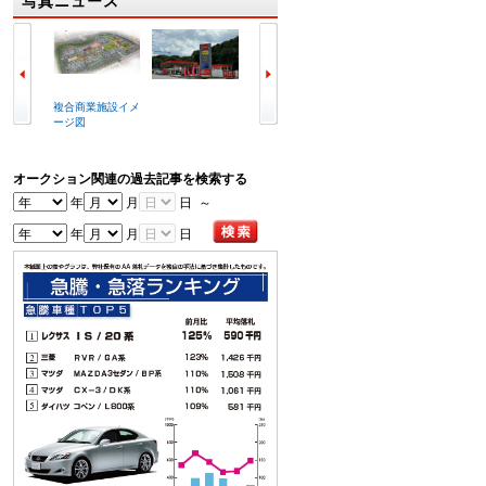
写真ニュース
複合商業施設イメ
ラビット北九州空
冒頭で挨拶する喜
写真は
ージ図
港店外観
谷辰夫会長
会場
オークション関連の過去記事を検索する
年
月
日 ～
年
月
日