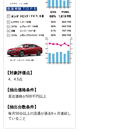
【対象評価点】
4、4.5点
【抽出価格条件】
直近価格が500千円以上
【抽出台数条件】
毎月50台以上の流通が過去6ヶ月連続し
ていること