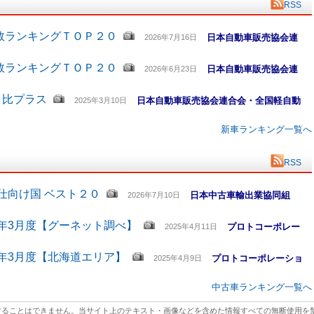
RSS
数ランキングＴＯＰ２０
日本自動車販売協会連
2026年7月16日
数ランキングＴＯＰ２０
日本自動車販売協会連
2026年6月23日
月比プラス
日本自動車販売協会連合会・全国軽自動
2025年3月10日
新車ランキング一覧へ
RSS
仕向け国 ベスト２０
日本中古車輸出業協同組
2026年7月10日
5年3月度【グーネット調べ】
プロトコーポレー
2025年4月11日
5年3月度【北海道エリア】
プロトコーポレーショ
2025年4月9日
中古車ランキング一覧へ
することはできません。当サイト上のテキスト・画像などを含めた情報すべての無断使用を