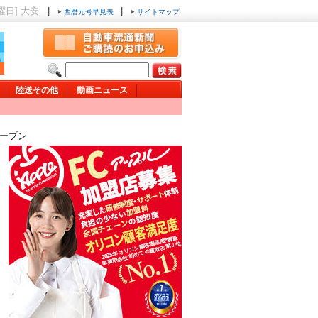
木曜日] 大安
|
|
西暦元号早見表
サイトマップ
陸送その他
動画ニュース
ープン