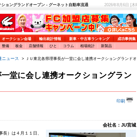
ショングランドオープン - グーネット自動車流通
2026年8月6日 [
オークション会場
輸出統計情報
新車・中古車ランキング
成功事例集
整備
板金
店舗情報
ひと
コラム
相場統計
新製品
連ニュース
> ＪＵ東北各県理事長が一堂に会し連携オークショングランドオ
が一堂に会し連携オークショングラン
印刷
会社名：JU宮城
事長）は４月１１日、