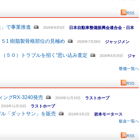
RSS
柱」で事業推進
日本自動車整備振興会連合会・日本
2026年8月5日
５1 樹脂製骨格部位の見極め
ジャッジメン
2026年7月28日
（５０）トラブルを招く“思い込み査定
ジャ
2026年6月25日
整備一覧へ
RSS
グRX-3240発売
ラストホープ
2016年11月10日
ラストホープ
2016年11月10日
デル「ダットサン」を販売
岩本モータース
2016年3月2日
板金一覧へ
RSS