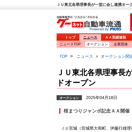
ＪＵ東北各県理事長が一堂に会し連携オーク
トップ
ニュース
ＡＡ実績速報
ニュースTOP
オークション
企業団体
>
ニュース
オークション関
TOP
>
ＪＵ東北各県理事長
ドオープン
2025年04月18日
オークション
桜まつりジャンボ記念ＡＡ開催
ＪＵ宮城（宮城県大和町、伊藤行雄理