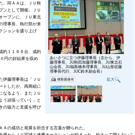
た。同ＡＡは、ＪＵ秋
プンとして開催。ＪＵ
オープンに、ＪＵ東北
の理事長、執行部が来
クションを盛り上げ
成約１１６６台、成約
あいさつに立つ伊藤理事長（左から、伊
００円の好結果を収め
藤理事長、JU秋田加藤理事長、JU東北石
山会長、JU福島橋本理事長、JU山形佐藤
理事長代行、JUC鈴木副会長）
た伊藤理事長は「ＪＵ
拡大
ートしたが、両商組に
になるよう、またＪＵ
よう頑張っていく」と
きの協力と支援を呼び
ＡＡの成功と発展を祈念する言葉が贈られた。
先週からＪＵ宮城と連携オークションが始まった。始まって間もないこ