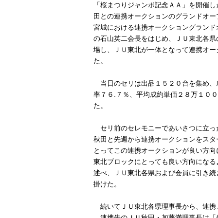
「桜まつりジャンボ記念ＡＡ」を開催し
田との連携オークションのグランドオー
宮城における連携オークショングランド
の石山英二会長をはじめ、ＪＵ東北各県
場し、ＪＵ東北が一体となって連携オー
た。
当日のセリは出品１５２０台を集め、
率７６.７％、平均成約単価２８万１０
た。
セリ前のセレモニーであいさつに立っ
秋田と先週から連携オークションをスタ
とってこの連携オークションが良い方向
東北ブロックにとっても良い方向になる
述べ、ＪＵ東北各県および会員に引き続
掛けた。
続いてＪＵ東北各県理事長から、連携
連携先のＪＵ秋田・加藤満理事長は「