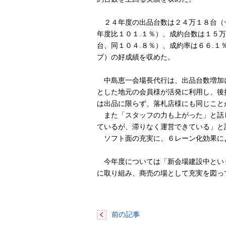
２４年度の出品台数は２４万１８台（
年度比１０１.１％）、成約台数は１５
台、同１０４.８％）、成約率は６６.１
プ）の好成績を収めた。
中島恵一会場長代行は、出品台数増加
とした地元の会員様が活発に利用し、後
は出品に限らず、落札店様にも同じこと
また「スタッフの力も上がった」と話
ているが、滞りなく運営できている」と
ソフト面の充実に、６レーン化効果に
今年度については「新会場建設中とい
に取り組み、商売の場として充実を図っ
前の記事