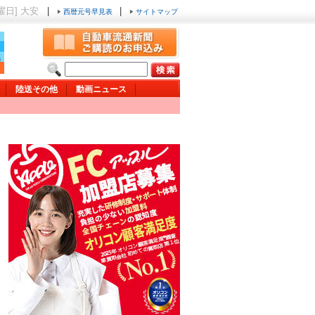
木曜日] 大安
|
|
西暦元号早見表
サイトマップ
陸送その他
動画ニュース