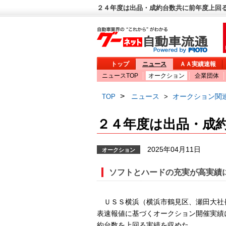
２４年度は出品・成約台数共に前年度上回る
トップ
ニュース
ＡＡ実績速報
ニュースTOP
オークション
企業団体
>
ニュース
オークション関
TOP
>
２４年度は出品・成
2025年04月11日
オークション
ソフトとハードの充実が高実績
ＵＳＳ横浜（横浜市鶴見区、瀬田大社
表速報値に基づくオークション開催実績
約台数を上回る実績を収めた。