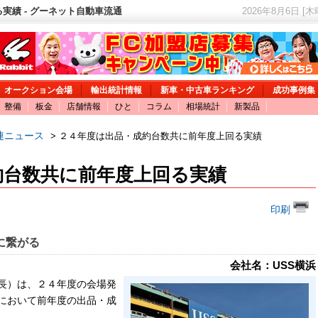
実績 - グーネット自動車流通
2026年8月6日 [
オークション会場
輸出統計情報
新車・中古車ランキング
成功事例集
整備
板金
店舗情報
ひと
コラム
相場統計
新製品
連ニュース
> ２４年度は出品・成約台数共に前年度上回る実績
約台数共に前年度上回る実績
印刷
に繋がる
会社名：USS横浜
長）は、２４年度の会場発
において前年度の出品・成