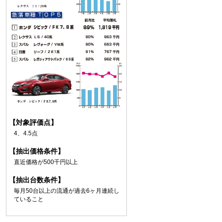
【対象評価点】
4、4.5点
【抽出価格条件】
直近価格が500千円以上
【抽出台数条件】
毎月50台以上の流通が過去6ヶ月連続し
ていること