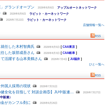
店」グランドオープン
アップルオートネットワーク
2026年8月6日
ン
ラビット・カーネットワーク
2026年8月6日
ラビット・カーネットワーク
2026年7月22日
店舗情報一覧へ
RSS
に就任した木村智典氏
[
CAA東京
]
2026年8月5日
就任した坂部成吾さん
[
CAA岐阜
]
2026年8月3日
して活躍する山本美鶴さん
[
JU福井
]
2026年7月4日
ひと一覧へ
RSS
む外国人採用の現状
2026年7月31日
健全化を目指して 対談企画⑤】JU中販連…
2026年7月27日
U中販連）
助金がカンフル剤に
2026年6月26日