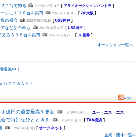
４２７台で飾る
[
]
2026年08月01日
アライオークションバントラ
ナー」に１０８台を集荷
[
]
2026年08月01日
ZIP大阪
を集め盛会
[
]
2026年08月01日
USS神戸
ェアなど新企画も
[
]
2026年07月31日
USS埼玉
超える５３８台を集荷
[
]
2026年07月29日
JU福井
オークション一覧へ
報掲載中！
ＡＵＴＯＷＡＹ！
RSS
６１億円の過去最高を更新
ユー・エス・エス
2026年8月4日
親会で特別なひとときを
[
TAA横浜
]
2026年8月3日
施
[
オークネット
]
2026年8月3日
企業・団体一覧へ