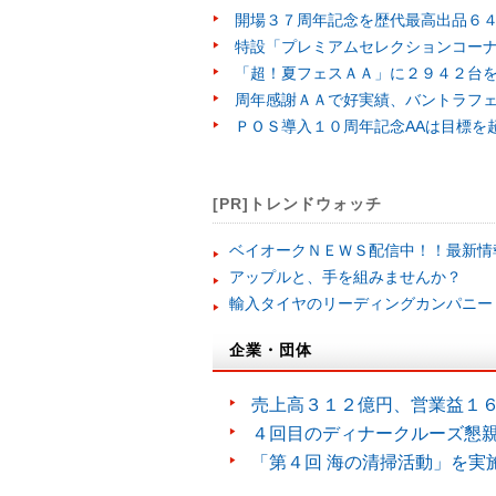
開場３７周年記念を歴代最高出品６
特設「プレミアムセレクションコー
「超！夏フェスＡＡ」に２９４２台
周年感謝ＡＡで好実績、バントラフ
ＰＯＳ導入１０周年記念AAは目標を
[PR]トレンドウォッチ
ベイオークＮＥＷＳ配信中！！最新情
アップルと、手を組みませんか？
輸入タイヤのリーディングカンパニー
企業・団体
売上高３１２億円、営業益１
４回目のディナークルーズ懇
「第４回 海の清掃活動」を実