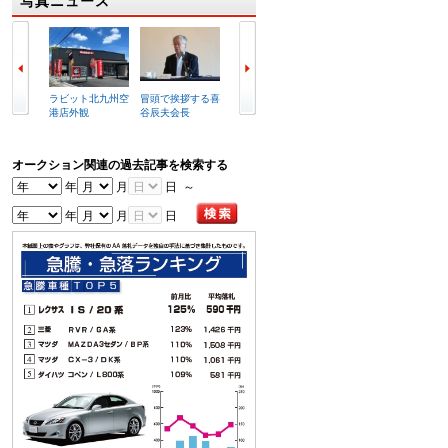
写真ニュース
ラビット北九州空
冒頭で挨拶する喜
写真はUSS名古屋
船長姿に扮した濱
港店外観
谷辰夫会長
会場
田会場長が感…
オークション関連の過去記事を検索する
年
月
日 ～
年
月
日