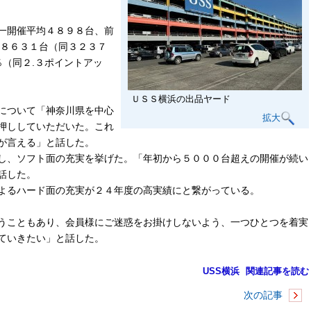
一開催平均４８９８台、前
万８６３１台（同３２３７
％（同２.３ポイントアッ
ＵＳＳ横浜の出品ヤード
について「神奈川県を中心
拡大
押ししていただいた。これ
が言える」と話した。
し、ソフト面の充実を挙げた。「年初から５０００台超えの開催が続い
話した。
よるハード面の充実が２４年度の高実績にと繋がっている。
うこともあり、会員様にご迷惑をお掛けしないよう、一つひとつを着実
ていきたい」と話した。
USS横浜
関連記事を読む
次の記事